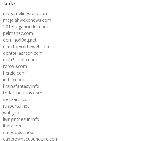
Links
mygamblingstory.com
majalahwekonews.com
2017hoganoutlet.com
pelmanec.com
domino99qq.net
directoryoftheweb.com
donttellashton.com
rush3studio.com
roro90.com
herzio.com
in-hi5.com
krainafantasy.info
todas-noticias.com
senikartu.com
rusportal.net
watty.io
livinginthesun.info
itsriz.com
cargoods.shop
capetownacupuncture.com