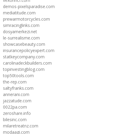
vexonhcf.com
demos-pixelsparadise.com
mediatitude.com
prewarmotorcycles.com
simracinglinks.com
dosyamerkezi.net
le-surrealisme.com
showcasebeauty.com
insurancepolicyexpert.com
statkeycompany.com
carolinadeckbuilders.com
topinvestingblog.com
top50tools.com
the-rep.com
saltyfranks.com
annerani.com
jazzatude.com
0022pa.com
zeroshare.info
bilesinc.com
milaretreatnz.com
modaagi.com