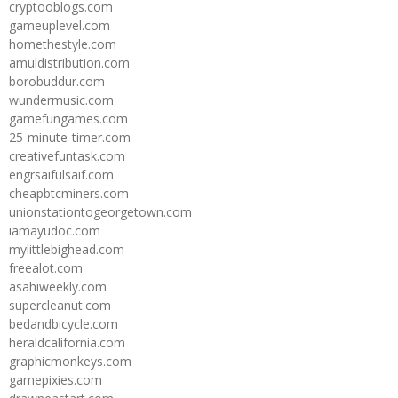
cryptooblogs.com
gameuplevel.com
homethestyle.com
amuldistribution.com
borobuddur.com
wundermusic.com
gamefungames.com
25-minute-timer.com
creativefuntask.com
engrsaifulsaif.com
cheapbtcminers.com
unionstationtogeorgetown.com
iamayudoc.com
mylittlebighead.com
freealot.com
asahiweekly.com
supercleanut.com
bedandbicycle.com
heraldcalifornia.com
graphicmonkeys.com
gamepixies.com