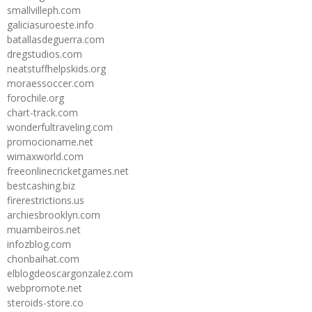
smallvilleph.com
galiciasuroeste.info
batallasdeguerra.com
dregstudios.com
neatstuffhelpskids.org
moraessoccer.com
forochile.org
chart-track.com
wonderfultraveling.com
promocioname.net
wimaxworld.com
freeonlinecricketgames.net
bestcashing.biz
firerestrictions.us
archiesbrooklyn.com
muambeiros.net
infozblog.com
chonbaihat.com
elblogdeoscargonzalez.com
webpromote.net
steroids-store.co