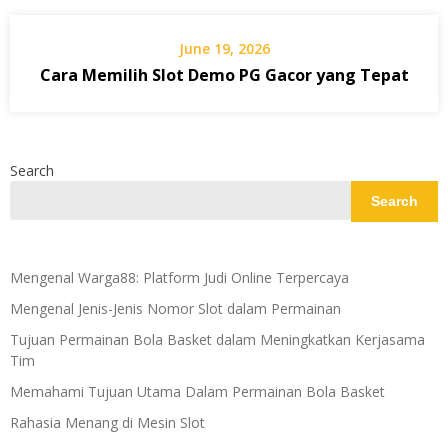
June 19, 2026
Cara Memilih Slot Demo PG Gacor yang Tepat
Search
Search
Mengenal Warga88: Platform Judi Online Terpercaya
Mengenal Jenis-Jenis Nomor Slot dalam Permainan
Tujuan Permainan Bola Basket dalam Meningkatkan Kerjasama
Tim
Memahami Tujuan Utama Dalam Permainan Bola Basket
Rahasia Menang di Mesin Slot