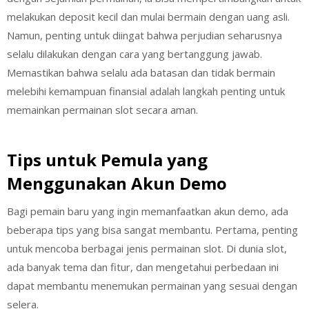
melakukan deposit kecil dan mulai bermain dengan uang asli.
Namun, penting untuk diingat bahwa perjudian seharusnya
selalu dilakukan dengan cara yang bertanggung jawab.
Memastikan bahwa selalu ada batasan dan tidak bermain
melebihi kemampuan finansial adalah langkah penting untuk
memainkan permainan slot secara aman.
Tips untuk Pemula yang
Menggunakan Akun Demo
Bagi pemain baru yang ingin memanfaatkan akun demo, ada
beberapa tips yang bisa sangat membantu. Pertama, penting
untuk mencoba berbagai jenis permainan slot. Di dunia slot,
ada banyak tema dan fitur, dan mengetahui perbedaan ini
dapat membantu menemukan permainan yang sesuai dengan
selera.