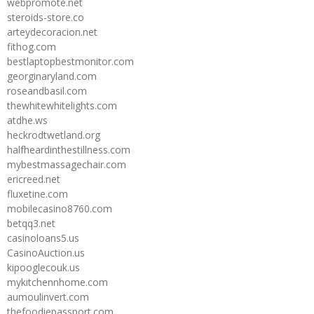
webpromote.net
steroids-store.co
arteydecoracion.net
fithog.com
bestlaptopbestmonitor.com
georginaryland.com
roseandbasil.com
thewhitewhitelights.com
atdhe.ws
heckrodtwetland.org
halfheardinthestillness.com
mybestmassagechair.com
ericreed.net
fluxetine.com
mobilecasino8760.com
betqq3.net
casinoloans5.us
CasinoAuction.us
kipooglecouk.us
mykitchennhome.com
aumoulinvert.com
thefoodiepassport.com