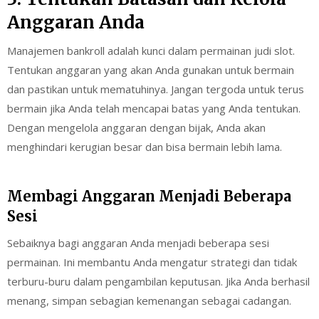
Anggaran Anda
Manajemen bankroll adalah kunci dalam permainan judi slot.
Tentukan anggaran yang akan Anda gunakan untuk bermain
dan pastikan untuk mematuhinya. Jangan tergoda untuk terus
bermain jika Anda telah mencapai batas yang Anda tentukan.
Dengan mengelola anggaran dengan bijak, Anda akan
menghindari kerugian besar dan bisa bermain lebih lama.
Membagi Anggaran Menjadi Beberapa
Sesi
Sebaiknya bagi anggaran Anda menjadi beberapa sesi
permainan. Ini membantu Anda mengatur strategi dan tidak
terburu-buru dalam pengambilan keputusan. Jika Anda berhasil
menang, simpan sebagian kemenangan sebagai cadangan.