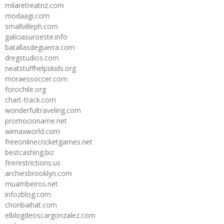
milaretreatnz.com
modaagi.com
smallvilleph.com
galiciasuroeste.info
batallasdeguerra.com
dregstudios.com
neatstuffhelpskids.org
moraessoccer.com
forochile.org
chart-track.com
wonderfultraveling.com
promocioname.net
wimaxworld.com
freeonlinecricketgames.net
bestcashing.biz
firerestrictions.us
archiesbrooklyn.com
muambeiros.net
infozblog.com
chonbaihat.com
elblogdeoscargonzalez.com