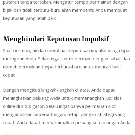
putaran tanpa tertekan. Mengatur tempo permainan dengan
bijak dan tidak terburu-buru akan membantu Anda membuat
keputusan yang lebih baik.
Menghindari Keputusan Impulsif
Saat bermain, hindari membuat keputusan impulsif yang dapat
merugikan Anda. Selalu ingat untuk bermain dengan sabar dan
nikmati permainan tanpa terburu-buru untuk mencari hasil
cepat.
Dengan mengikuti langkah-langkah di atas, Anda dapat
meningkatkan peluang Anda untuk memenangkan judi slot
online di situs gacor. Selalu ingat bahwa permainan slot
mengandalkan keberuntungan, tetapi dengan strategi yang
tepat, Anda dapat memaksimalkan peluang kemenangan Anda.