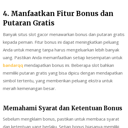
4. Manfaatkan Fitur Bonus dan
Putaran Gratis
Banyak situs slot gacor menawarkan bonus dan putaran gratis
kepada pemain. Fitur bonus ini dapat meningkatkan peluang
Anda untuk menang tanpa harus mengeluarkan lebih banyak
uang. Pastikan Anda memanfaatkan setiap kesempatan untuk
bandarqq
mendapatkan bonus ini. Beberapa slot bahkan
memiliki putaran gratis yang bisa dipicu dengan mendapatkan
simbol tertentu, yang memberikan peluang ekstra untuk
meraih kemenangan besar.
Memahami Syarat dan Ketentuan Bonus
Sebelum mengklaim bonus, pastikan untuk membaca syarat
dan ketentuan yang berlaku. Setiap bonus biasanya memiliki