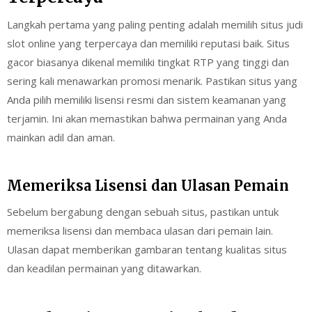
Langkah pertama yang paling penting adalah memilih situs judi
slot online yang terpercaya dan memiliki reputasi baik. Situs
gacor biasanya dikenal memiliki tingkat RTP yang tinggi dan
sering kali menawarkan promosi menarik. Pastikan situs yang
Anda pilih memiliki lisensi resmi dan sistem keamanan yang
terjamin. Ini akan memastikan bahwa permainan yang Anda
mainkan adil dan aman.
Memeriksa Lisensi dan Ulasan Pemain
Sebelum bergabung dengan sebuah situs, pastikan untuk
memeriksa lisensi dan membaca ulasan dari pemain lain.
Ulasan dapat memberikan gambaran tentang kualitas situs
dan keadilan permainan yang ditawarkan.