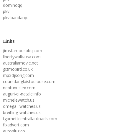
dominoqq
pkv
pkv bandarqq
Links
jimsfamousbbq.com
libertywalk-usa.com
australiamovie.net
gizmobird.co.uk
mp3djsong.com
coursdanglaistoulouse.com
neptunuslex.com
auguri-di-natale.info
michelewatch.us
omega--watches.us
breitling-watches.us
tgarnettcentrallautoads.com
fixadvert.com
autopluz.co