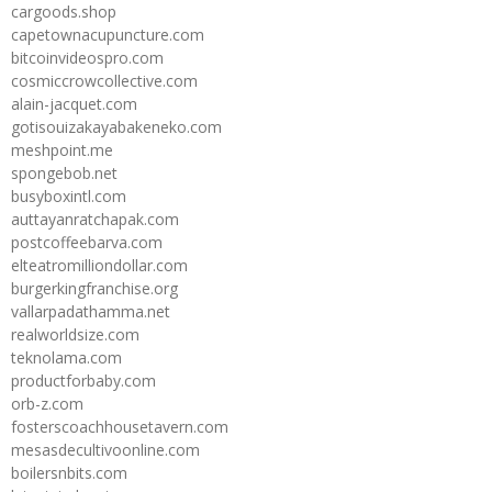
cargoods.shop
capetownacupuncture.com
bitcoinvideospro.com
cosmiccrowcollective.com
alain-jacquet.com
gotisouizakayabakeneko.com
meshpoint.me
spongebob.net
busyboxintl.com
auttayanratchapak.com
postcoffeebarva.com
elteatromilliondollar.com
burgerkingfranchise.org
vallarpadathamma.net
realworldsize.com
teknolama.com
productforbaby.com
orb-z.com
fosterscoachhousetavern.com
mesasdecultivoonline.com
boilersnbits.com