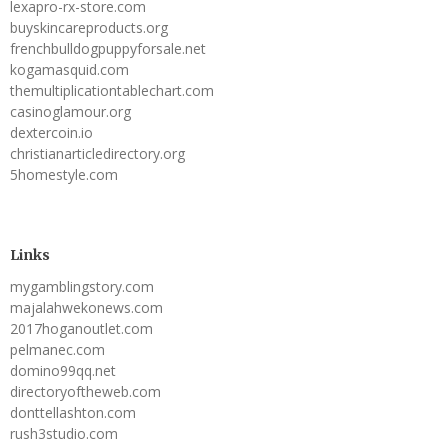
lexapro-rx-store.com
buyskincareproducts.org
frenchbulldogpuppyforsale.net
kogamasquid.com
themultiplicationtablechart.com
casinoglamour.org
dextercoin.io
christianarticledirectory.org
5homestyle.com
Links
mygamblingstory.com
majalahwekonews.com
2017hoganoutlet.com
pelmanec.com
domino99qq.net
directoryoftheweb.com
donttellashton.com
rush3studio.com