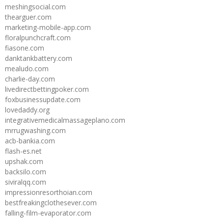
meshingsocial.com
thearguer.com
marketing-mobile-app.com
floralpunchcraft.com
fiasone.com
danktankbattery.com
mealudo.com
charlie-day.com
livedirectbettingpoker.com
foxbusinessupdate.com
lovedaddy.org
integrativemedicalmassageplano.com
mrrugwashing.com
acb-bankia.com
flash-es.net
upshak.com
backsilo.com
siviralqq.com
impressionresorthoian.com
bestfreakingclothesever.com
falling-film-evaporator.com