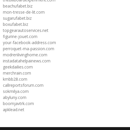
beachufabet.biz
mon-tresse-de-lit.com
sugarufabet.biz
boxufabet.biz
topgearautoservices.net
figurine-jouet.com
your-facebook-address.com
perroquet-ma-passion.com
modrenlivinghome.com
instadatahelpainews.com
geekdailies.com
merchrain.com
kmbb28.com
callreportsforum.com
sokmilya.com
abyluny.com
boomjavtrk.com
apklead.net