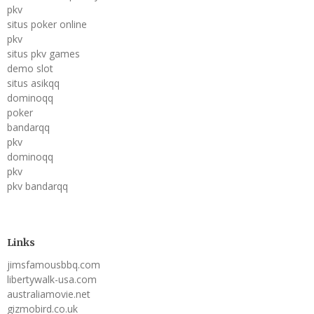
pkv
situs poker online
pkv
situs pkv games
demo slot
situs asikqq
dominoqq
poker
bandarqq
pkv
dominoqq
pkv
pkv bandarqq
Links
jimsfamousbbq.com
libertywalk-usa.com
australiamovie.net
gizmobird.co.uk