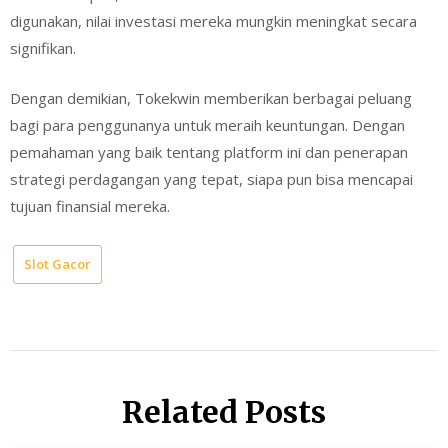
digunakan, nilai investasi mereka mungkin meningkat secara
signifikan.
Dengan demikian, Tokekwin memberikan berbagai peluang
bagi para penggunanya untuk meraih keuntungan. Dengan
pemahaman yang baik tentang platform ini dan penerapan
strategi perdagangan yang tepat, siapa pun bisa mencapai
tujuan finansial mereka.
Slot Gacor
Related Posts