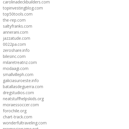
carolinadeckbuilders.com
topinvestingblog.com
top50tools.com
the-rep.com
saltyfranks.com
annerani.com
jazzatude.com
0022pa.com
zeroshare.info
bilesinc.com
milaretreatnz.com
modaagi.com
smallvilleph.com
galiciasuroeste.info
batallasdeguerra.com
dregstudios.com
neatstuffhelpskids.org
moraessoccer.com
forochile.org
chart-track.com
wonderfultraveling.com
promocioname.net