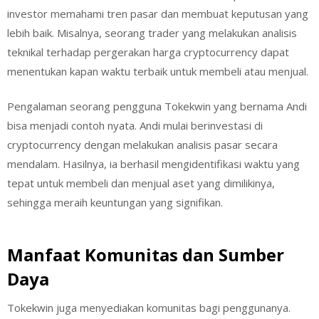
investor memahami tren pasar dan membuat keputusan yang
lebih baik. Misalnya, seorang trader yang melakukan analisis
teknikal terhadap pergerakan harga cryptocurrency dapat
menentukan kapan waktu terbaik untuk membeli atau menjual.
Pengalaman seorang pengguna Tokekwin yang bernama Andi
bisa menjadi contoh nyata. Andi mulai berinvestasi di
cryptocurrency dengan melakukan analisis pasar secara
mendalam. Hasilnya, ia berhasil mengidentifikasi waktu yang
tepat untuk membeli dan menjual aset yang dimilikinya,
sehingga meraih keuntungan yang signifikan.
Manfaat Komunitas dan Sumber
Daya
Tokekwin juga menyediakan komunitas bagi penggunanya.