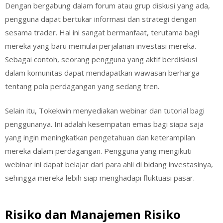
Dengan bergabung dalam forum atau grup diskusi yang ada,
pengguna dapat bertukar informasi dan strategi dengan
sesama trader. Hal ini sangat bermanfaat, terutama bagi
mereka yang baru memulai perjalanan investasi mereka.
Sebagai contoh, seorang pengguna yang aktif berdiskusi
dalam komunitas dapat mendapatkan wawasan berharga
tentang pola perdagangan yang sedang tren.
Selain itu, Tokekwin menyediakan webinar dan tutorial bagi
penggunanya. Ini adalah kesempatan emas bagi siapa saja
yang ingin meningkatkan pengetahuan dan keterampilan
mereka dalam perdagangan. Pengguna yang mengikuti
webinar ini dapat belajar dari para ahli di bidang investasinya,
sehingga mereka lebih siap menghadapi fluktuasi pasar.
Risiko dan Manajemen Risiko