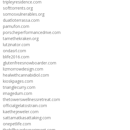
tripleyresidence.com
softtorrents.org
somosvulnerables.org
duatloterrassa.com
pamufon.com
porscheperformancedrive.com
tamethekraken.org
lutzinator.com
ondasrl.com
blife2016.com
glutenfreesnowboarder.com
lizmorrowdesign.com
healwithcannabidiol.com
kioskpages.com
trianglecurry.com
imagedum.com
thetowerswellnessretreat.com
officialgelatostrain.com
kaethejeweler.com
sattamatkasattaking.com
onepetlife.com
thebillboardexperiment.com