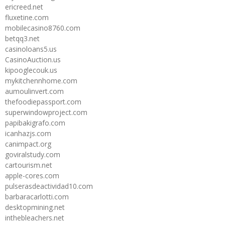
ericreed.net
fluxetine.com
mobilecasino8760.com
betqq3.net
casinoloans5.us
CasinoAuction.us
kipooglecouk.us
mykitchennhome.com
aumoulinvert.com
thefoodiepassport.com
superwindowproject.com
papibakigrafo.com
icanhazjs.com
canimpact.org
goviralstudy.com
cartourism.net
apple-cores.com
pulserasdeactividad10.com
barbaracarlotti.com
desktopmining.net
inthebleachers.net