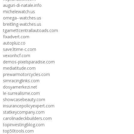
auguri-di-natale.info
michelewatch.us
omega--watches.us
breitling-watches.us
tgarnettcentrallautoads.com
fixadvert.com
autopluz.co
save3time-c.com
vexonhcf.com
demos-pixelsparadise.com
mediatitude.com
prewarmotorcycles.com
simracinglinks.com
dosyamerkezi.net
le-surrealisme.com
showcasebeauty.com
insurancepolicyexpert.com
statkeycompany.com
carolinadeckbuilders.com
topinvestingblog.com
top50tools.com