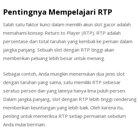
Pentingnya Mempelajari RTP
Salah satu faktor kunci dalam memilih akun slot gacor adalah
memahami konsep Return to Player (RTP). RTP adalah
persentase dari total taruhan yang kembali ke pemain dalam
jangka panjang. Sebuah slot dengan RTP tinggi akan
memberikan peluang lebih besar untuk menang.
Sebagai contoh, Anda mungkin menemukan dua jenis slot
dengan taruhan yang sama, satu memiliki RTP sebesar
seratus persen dan yang lainnya hanya lima puluh persen.
Dalam jangka panjang, slot dengan RTP lebih tinggi cenderung
memberikan keuntungan yang lebih baik. Oleh karena itu,
penting untuk memeriksa RTP setiap permainan sebelum
Anda mulai bermain.