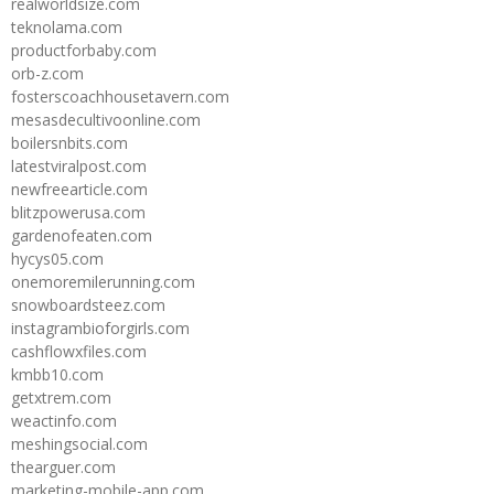
realworldsize.com
teknolama.com
productforbaby.com
orb-z.com
fosterscoachhousetavern.com
mesasdecultivoonline.com
boilersnbits.com
latestviralpost.com
newfreearticle.com
blitzpowerusa.com
gardenofeaten.com
hycys05.com
onemoremilerunning.com
snowboardsteez.com
instagrambioforgirls.com
cashflowxfiles.com
kmbb10.com
getxtrem.com
weactinfo.com
meshingsocial.com
thearguer.com
marketing-mobile-app.com