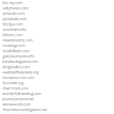
the-rep.com
saltyfranks.com
annerani.com
jazzatude.com
0022pa.com
zeroshare.info
bilesinc.com
milaretreatnz.com
modaagi.com
smallvilleph.com
galiciasuroeste.info
batallasdeguerra.com
dregstudios.com
neatstuffhelpskids.org
moraessoccer.com
forochile.org
chart-track.com
wonderfultraveling.com
promocioname.net
wimaxworld.com
freeonlinecricketgames.net