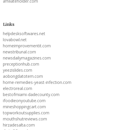
affiliateholder.com
Links
helpdesksoftwares.net
lovabowl.net
homeimprovementit.com
newstribunal.com
newsdailymagazines.com
preceptionhub.com
yeezislides.com
aobongdatotem.com
home-remedies-yeast-infection.com
electroreal.com
bestofmiami-dadecounty.com
ifoodieonyoutube.com
mineshoppingcart.com
topworkoutsupplies.com
mouthshutreviews.com
hirzadesalta.com