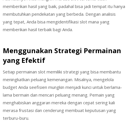
memberikan hasil yang baik, padahal bisa jadi tempat itu hanya
membutuhkan pendekatan yang berbeda. Dengan analisis
yang tepat, Anda bisa mengidentifikasi slot mana yang
memberikan hasil terbaik bagi Anda.
Menggunakan Strategi Permainan
yang Efektif
Setiap permainan slot memiliki strategi yang bisa membantu
meningkatkan peluang kemenangan. Misalnya, mengelola
budget Anda seefisien mungkin menjadi kunci untuk berlama-
lama bermain dan mencari peluang menang. Pemain yang
menghabiskan anggaran mereka dengan cepat sering kali
merasa frustasi dan cenderung membuat keputusan yang
terburu-buru.