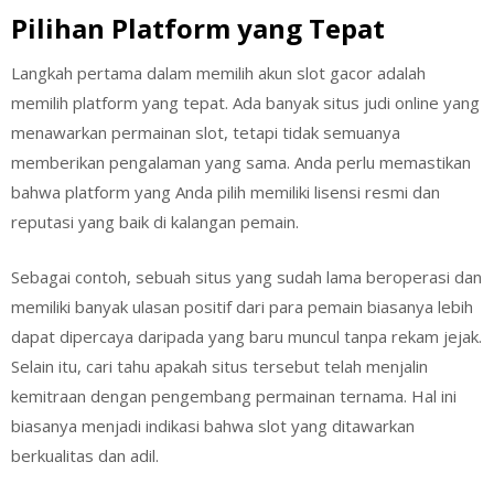
Pilihan Platform yang Tepat
Langkah pertama dalam memilih akun slot gacor adalah
memilih platform yang tepat. Ada banyak situs judi online yang
menawarkan permainan slot, tetapi tidak semuanya
memberikan pengalaman yang sama. Anda perlu memastikan
bahwa platform yang Anda pilih memiliki lisensi resmi dan
reputasi yang baik di kalangan pemain.
Sebagai contoh, sebuah situs yang sudah lama beroperasi dan
memiliki banyak ulasan positif dari para pemain biasanya lebih
dapat dipercaya daripada yang baru muncul tanpa rekam jejak.
Selain itu, cari tahu apakah situs tersebut telah menjalin
kemitraan dengan pengembang permainan ternama. Hal ini
biasanya menjadi indikasi bahwa slot yang ditawarkan
berkualitas dan adil.