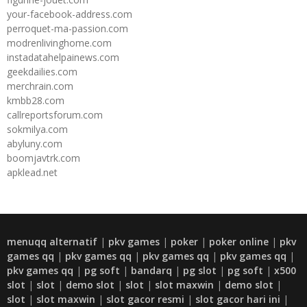
your-facebook-address.com
perroquet-ma-passion.com
modrenlivinghome.com
instadatahelpainews.com
geekdailies.com
merchrain.com
kmbb28.com
callreportsforum.com
sokmilya.com
abyluny.com
boomjavtrk.com
apklead.net
menuqq alternatif
|
pkv games
|
poker
|
poker online
|
pkv
games qq
|
pkv games qq
|
pkv games qq
|
pkv games qq
|
pkv games qq
|
pg soft
|
bandarq
|
pg slot
|
pg soft
|
x500
slot
|
slot
|
demo slot
|
slot
|
slot maxwin
|
demo slot
|
slot
|
slot maxwin
|
slot gacor resmi
|
slot gacor hari ini
|