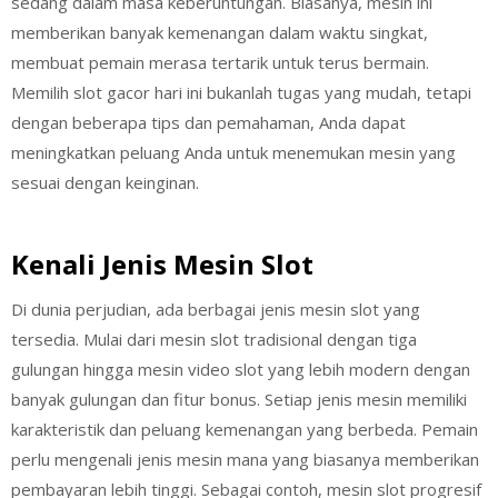
sedang dalam masa keberuntungan. Biasanya, mesin ini
memberikan banyak kemenangan dalam waktu singkat,
membuat pemain merasa tertarik untuk terus bermain.
Memilih slot gacor hari ini bukanlah tugas yang mudah, tetapi
dengan beberapa tips dan pemahaman, Anda dapat
meningkatkan peluang Anda untuk menemukan mesin yang
sesuai dengan keinginan.
Kenali Jenis Mesin Slot
Di dunia perjudian, ada berbagai jenis mesin slot yang
tersedia. Mulai dari mesin slot tradisional dengan tiga
gulungan hingga mesin video slot yang lebih modern dengan
banyak gulungan dan fitur bonus. Setiap jenis mesin memiliki
karakteristik dan peluang kemenangan yang berbeda. Pemain
perlu mengenali jenis mesin mana yang biasanya memberikan
pembayaran lebih tinggi. Sebagai contoh, mesin slot progresif