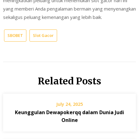
meningkatkan peluang untuk menemukan slot gacor hari ini
yang memberi Anda pengalaman bermain yang menyenangkan
sekaligus peluang kemenangan yang lebih baik.
SBOBET
Slot Gacor
Related Posts
July 24, 2025
Keunggulan Dewapokerqq dalam Dunia Judi
Online