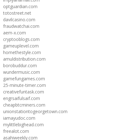
optguardian.com
totostreet.net
davilcasino.com
fraudwatchai.com
aem-x.com
cryptooblogs.com
gameuplevel.com
homethestyle.com
amuldistribution.com
borobuddur.com
wundermusic.com
gamefungames.com
25-minute-timer.com
creativefuntask.com
engrsaifulsaif.com
cheapbtcminers.com
unionstationtogeorgetown.com
iamayudoc.com
mylittlebighead.com
freealot.com
asahiweekly.com