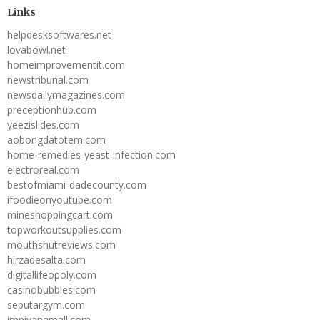
Links
helpdesksoftwares.net
lovabowl.net
homeimprovementit.com
newstribunal.com
newsdailymagazines.com
preceptionhub.com
yeezislides.com
aobongdatotem.com
home-remedies-yeast-infection.com
electroreal.com
bestofmiami-dadecounty.com
ifoodieonyoutube.com
mineshoppingcart.com
topworkoutsupplies.com
mouthshutreviews.com
hirzadesalta.com
digitallifeopoly.com
casinobubbles.com
seputargym.com
impiyanamall.com