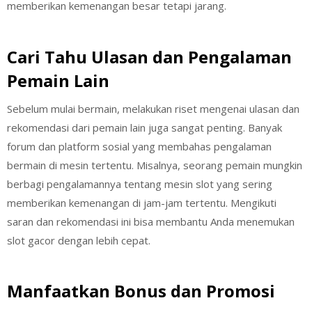
memberikan kemenangan besar tetapi jarang.
Cari Tahu Ulasan dan Pengalaman
Pemain Lain
Sebelum mulai bermain, melakukan riset mengenai ulasan dan
rekomendasi dari pemain lain juga sangat penting. Banyak
forum dan platform sosial yang membahas pengalaman
bermain di mesin tertentu. Misalnya, seorang pemain mungkin
berbagi pengalamannya tentang mesin slot yang sering
memberikan kemenangan di jam-jam tertentu. Mengikuti
saran dan rekomendasi ini bisa membantu Anda menemukan
slot gacor dengan lebih cepat.
Manfaatkan Bonus dan Promosi