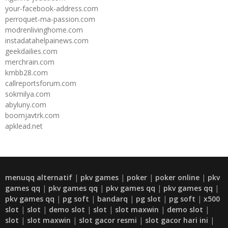
your-facebook-address.com
perroquet-ma-passion.com
modrenlivinghome.com
instadatahelpainews.com
geekdailies.com
merchrain.com
kmbb28.com
callreportsforum.com
sokmilya.com
abyluny.com
boomjavtrk.com
apklead.net
menuqq alternatif
|
pkv games
|
poker
|
poker online
|
pkv
games qq
|
pkv games qq
|
pkv games qq
|
pkv games qq
|
pkv games qq
|
pg soft
|
bandarq
|
pg slot
|
pg soft
|
x500
slot
|
slot
|
demo slot
|
slot
|
slot maxwin
|
demo slot
|
slot
|
slot maxwin
|
slot gacor resmi
|
slot gacor hari ini
|