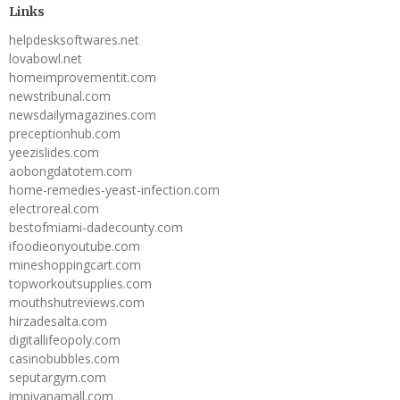
Links
helpdesksoftwares.net
lovabowl.net
homeimprovementit.com
newstribunal.com
newsdailymagazines.com
preceptionhub.com
yeezislides.com
aobongdatotem.com
home-remedies-yeast-infection.com
electroreal.com
bestofmiami-dadecounty.com
ifoodieonyoutube.com
mineshoppingcart.com
topworkoutsupplies.com
mouthshutreviews.com
hirzadesalta.com
digitallifeopoly.com
casinobubbles.com
seputargym.com
impiyanamall.com