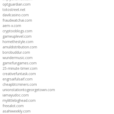
optguardian.com
totostreet.net
davilcasino.com
fraudwatchai.com
aem-x.com
cryptooblogs.com
gameuplevel.com
homethestyle.com
amuldistribution.com
borobuddur.com
wundermusic.com
gamefungames.com
25-minute-timer.com
creativefuntask.com
engrsaifulsaif.com
cheapbtcminers.com
unionstationtogeorgetown.com
iamayudoc.com
mylittlebighead.com
freealot.com
asahiweekly.com