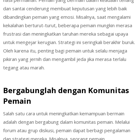
dan santai cenderung membuat keputusan yang lebih baik
dibandingkan pemain yang emosi. Misalnya, saat mengalami
kekalahan berturut-turut, beberapa pemain mungkin merasa
frustrasi dan meningkatkan taruhan mereka sebagai upaya
untuk mengejar kerugian. Strategi ini seringkali berakhir buruk.
Oleh karena itu, penting bagi pemain untuk selalu menjaga
pikiran yang jernih dan mengambil jeda jika merasa terlalu
tegang atau marah.
Bergabunglah dengan Komunitas
Pemain
Salah satu cara untuk meningkatkan kemampuan bermain
adalah dengan bergabung dalam komunitas pemain. Melalui
forum atau grup diskusi, pemain dapat berbagi pengalaman
dan strategi mereka. Misalnya, seorang pemain