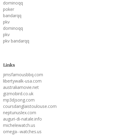
dominoqq
poker
bandarqq
pkv
dominoqq
pkv
pkv bandarqq
Links
jimsfamousbbq.com
libertywalk-usa.com
australiamovie.net
gizmobird.co.uk
mp3djsong.com
coursdanglaistoulouse.com
neptunuslex.com
auguri-di-natale.info
michelewatch.us
omega--watches.us