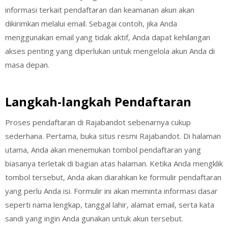
informasi terkait pendaftaran dan keamanan akun akan
dikirimkan melalui email. Sebagai contoh, jika Anda
menggunakan email yang tidak aktif, Anda dapat kehilangan
akses penting yang diperlukan untuk mengelola akun Anda di
masa depan.
Langkah-langkah Pendaftaran
Proses pendaftaran di Rajabandot sebenarnya cukup
sederhana. Pertama, buka situs resmi Rajabandot. Di halaman
utama, Anda akan menemukan tombol pendaftaran yang
biasanya terletak di bagian atas halaman. Ketika Anda mengklik
tombol tersebut, Anda akan diarahkan ke formulir pendaftaran
yang perlu Anda isi. Formulir ini akan meminta informasi dasar
seperti nama lengkap, tanggal lahir, alamat email, serta kata
sandi yang ingin Anda gunakan untuk akun tersebut.