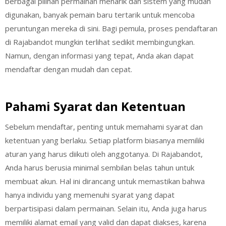
berbagai pilihan permainan menarik dan sistem yang mudah
digunakan, banyak pemain baru tertarik untuk mencoba
peruntungan mereka di sini. Bagi pemula, proses pendaftaran
di Rajabandot mungkin terlihat sedikit membingungkan.
Namun, dengan informasi yang tepat, Anda akan dapat
mendaftar dengan mudah dan cepat.
Pahami Syarat dan Ketentuan
Sebelum mendaftar, penting untuk memahami syarat dan
ketentuan yang berlaku. Setiap platform biasanya memiliki
aturan yang harus diikuti oleh anggotanya. Di Rajabandot,
Anda harus berusia minimal sembilan belas tahun untuk
membuat akun. Hal ini dirancang untuk memastikan bahwa
hanya individu yang memenuhi syarat yang dapat
berpartisipasi dalam permainan. Selain itu, Anda juga harus
memiliki alamat email yang valid dan dapat diakses, karena