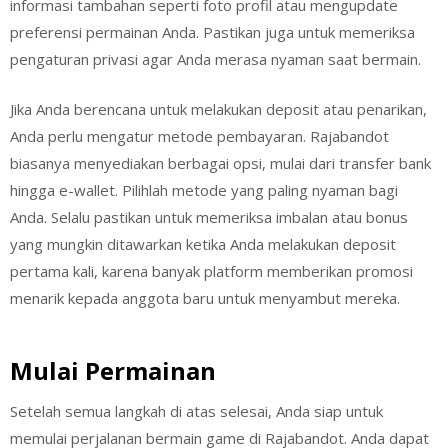
informasi tambahan seperti foto profil atau mengupdate
preferensi permainan Anda. Pastikan juga untuk memeriksa
pengaturan privasi agar Anda merasa nyaman saat bermain.
Jika Anda berencana untuk melakukan deposit atau penarikan,
Anda perlu mengatur metode pembayaran. Rajabandot
biasanya menyediakan berbagai opsi, mulai dari transfer bank
hingga e-wallet. Pilihlah metode yang paling nyaman bagi
Anda. Selalu pastikan untuk memeriksa imbalan atau bonus
yang mungkin ditawarkan ketika Anda melakukan deposit
pertama kali, karena banyak platform memberikan promosi
menarik kepada anggota baru untuk menyambut mereka.
Mulai Permainan
Setelah semua langkah di atas selesai, Anda siap untuk
memulai perjalanan bermain game di Rajabandot. Anda dapat