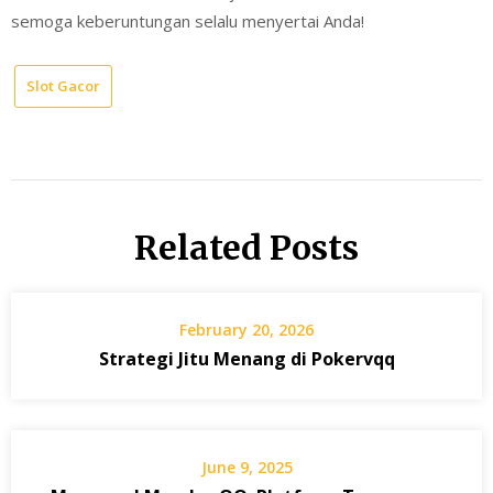
semoga keberuntungan selalu menyertai Anda!
Slot Gacor
Related Posts
February 20, 2026
Strategi Jitu Menang di Pokervqq
June 9, 2025