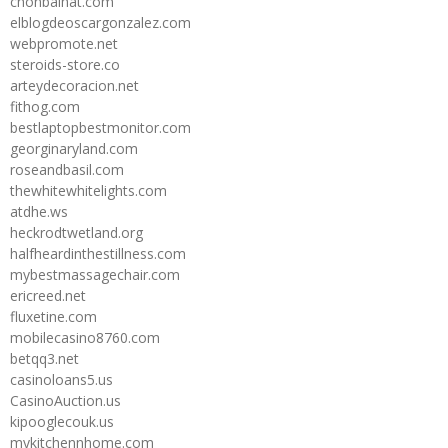
chonbaihat.com
elblogdeoscargonzalez.com
webpromote.net
steroids-store.co
arteydecoracion.net
fithog.com
bestlaptopbestmonitor.com
georginaryland.com
roseandbasil.com
thewhitewhitelights.com
atdhe.ws
heckrodtwetland.org
halfheardinthestillness.com
mybestmassagechair.com
ericreed.net
fluxetine.com
mobilecasino8760.com
betqq3.net
casinoloans5.us
CasinoAuction.us
kipooglecouk.us
mykitchennhome.com