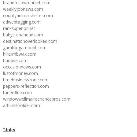
brandfollowmarket.com
weeklyjobnews.com
countyanimalshelter.com
adwebtagging.com
ranksuperior.net
babystepahead.com
destinationoverlooked.com
gamblingamount.com
hillclimbwax.com
hnopse.com
occasionnews.com
lustofmoney.com
timebusinesszone.com
peppers-reflection.com
tuneoflife.com
windowwellmaintenancepros.com
affiliateholder.com
Links