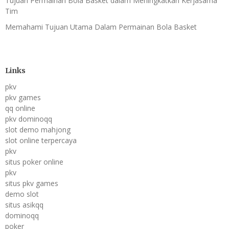
Tujuan Permainan Bola Basket dalam Meningkatkan Kerjasama
Tim
Memahami Tujuan Utama Dalam Permainan Bola Basket
Links
pkv
pkv games
qq online
pkv dominoqq
slot demo mahjong
slot online terpercaya
pkv
situs poker online
pkv
situs pkv games
demo slot
situs asikqq
dominoqq
poker