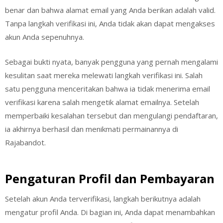
benar dan bahwa alamat email yang Anda berikan adalah valid.
Tanpa langkah verifikasi ini, Anda tidak akan dapat mengakses
akun Anda sepenuhnya.
Sebagai bukti nyata, banyak pengguna yang pernah mengalami
kesulitan saat mereka melewati langkah verifikasi ini. Salah
satu pengguna menceritakan bahwa ia tidak menerima email
verifikasi karena salah mengetik alamat emailnya. Setelah
memperbaiki kesalahan tersebut dan mengulangi pendaftaran,
ia akhirnya berhasil dan menikmati permainannya di
Rajabandot.
Pengaturan Profil dan Pembayaran
Setelah akun Anda terverifikasi, langkah berikutnya adalah
mengatur profil Anda. Di bagian ini, Anda dapat menambahkan