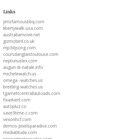
Links
jimsfamousbbq.com
libertywalk-usa.com
australiamovie.net
gizmobird.co.uk
mp3djsong.com
coursdanglaistoulouse.com
neptunuslex.com
auguri-di-natale.info
michelewatch.us
omega--watches.us
breitling-watches.us
tgarnettcentrallautoads.com
fixadvert.com
autopluz.co
save3time-c.com
vexonhcf.com
demos-pixelsparadise.com
mediatitude.com
prewarmotorcycles.com