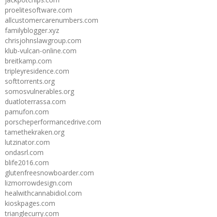
proelitesoftware.com
allcustomercarenumbers.com
familyblogger.xyz
chrisjohnslawgroup.com
klub-vulcan-online.com
breitkamp.com
tripleyresidence.com
softtorrents.org
somosvulnerables.org
duatloterrassa.com
pamufon.com
porscheperformancedrive.com
tamethekraken.org
lutzinator.com
ondasrl.com
blife2016.com
glutenfreesnowboarder.com
lizmorrowdesign.com
healwithcannabidiol.com
kioskpages.com
trianglecurry.com