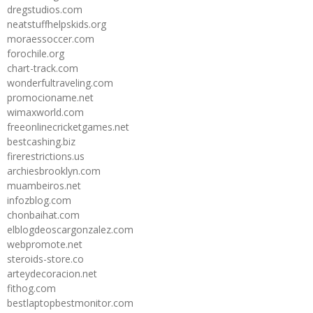
dregstudios.com
neatstuffhelpskids.org
moraessoccer.com
forochile.org
chart-track.com
wonderfultraveling.com
promocioname.net
wimaxworld.com
freeonlinecricketgames.net
bestcashing.biz
firerestrictions.us
archiesbrooklyn.com
muambeiros.net
infozblog.com
chonbaihat.com
elblogdeoscargonzalez.com
webpromote.net
steroids-store.co
arteydecoracion.net
fithog.com
bestlaptopbestmonitor.com