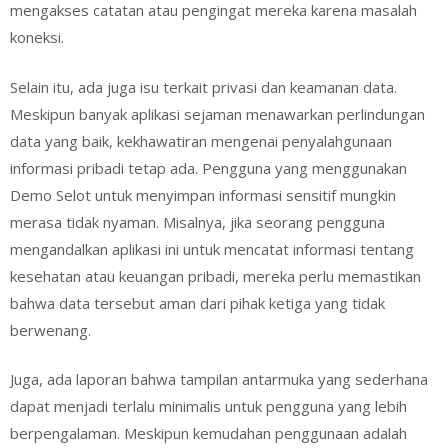
mengakses catatan atau pengingat mereka karena masalah
koneksi.
Selain itu, ada juga isu terkait privasi dan keamanan data.
Meskipun banyak aplikasi sejaman menawarkan perlindungan
data yang baik, kekhawatiran mengenai penyalahgunaan
informasi pribadi tetap ada. Pengguna yang menggunakan
Demo Selot untuk menyimpan informasi sensitif mungkin
merasa tidak nyaman. Misalnya, jika seorang pengguna
mengandalkan aplikasi ini untuk mencatat informasi tentang
kesehatan atau keuangan pribadi, mereka perlu memastikan
bahwa data tersebut aman dari pihak ketiga yang tidak
berwenang.
Juga, ada laporan bahwa tampilan antarmuka yang sederhana
dapat menjadi terlalu minimalis untuk pengguna yang lebih
berpengalaman. Meskipun kemudahan penggunaan adalah