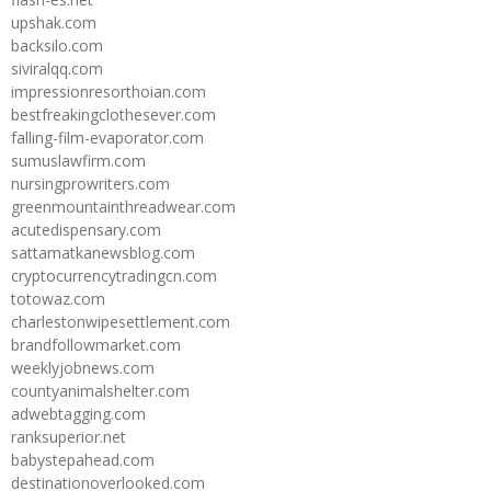
upshak.com
backsilo.com
siviralqq.com
impressionresorthoian.com
bestfreakingclothesever.com
falling-film-evaporator.com
sumuslawfirm.com
nursingprowriters.com
greenmountainthreadwear.com
acutedispensary.com
sattamatkanewsblog.com
cryptocurrencytradingcn.com
totowaz.com
charlestonwipesettlement.com
brandfollowmarket.com
weeklyjobnews.com
countyanimalshelter.com
adwebtagging.com
ranksuperior.net
babystepahead.com
destinationoverlooked.com