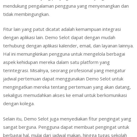
mendukung pengalaman pengguna yang menyenangkan dan
tidak membingungkan.
Fitur lain yang patut dicatat adalah kemampuan integrasi
dengan aplikasi lain. Demo Selot dapat dengan mudah
terhubung dengan aplikasi kalender, email, dan layanan lainnya.
Hal ini memungkinkan pengguna untuk mengelola berbagai
aspek kehidupan mereka dalam satu platform yang
terintegrasi. Misalnya, seorang profesional yang mengatur
jadwal pertemuan dapat menggunakan Demo Selot untuk
mengingatkan mereka tentang pertemuan yang akan datang,
sekaligus memudahkan akses ke email untuk berkomunikasi
dengan kolega.
Selain itu, Demo Selot juga menyediakan fitur pengingat yang
sangat berguna. Pengguna dapat membuat pengingat untuk
berbagai hal, mulai dari jadwal makan, hingga tugas sekolah