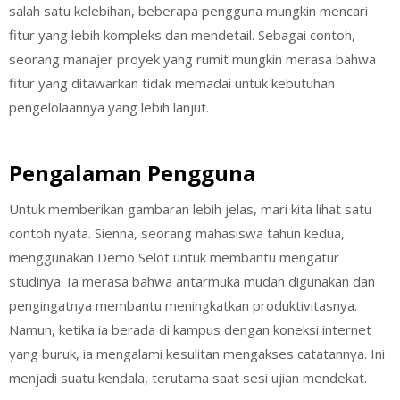
salah satu kelebihan, beberapa pengguna mungkin mencari
fitur yang lebih kompleks dan mendetail. Sebagai contoh,
seorang manajer proyek yang rumit mungkin merasa bahwa
fitur yang ditawarkan tidak memadai untuk kebutuhan
pengelolaannya yang lebih lanjut.
Pengalaman Pengguna
Untuk memberikan gambaran lebih jelas, mari kita lihat satu
contoh nyata. Sienna, seorang mahasiswa tahun kedua,
menggunakan Demo Selot untuk membantu mengatur
studinya. Ia merasa bahwa antarmuka mudah digunakan dan
pengingatnya membantu meningkatkan produktivitasnya.
Namun, ketika ia berada di kampus dengan koneksi internet
yang buruk, ia mengalami kesulitan mengakses catatannya. Ini
menjadi suatu kendala, terutama saat sesi ujian mendekat.