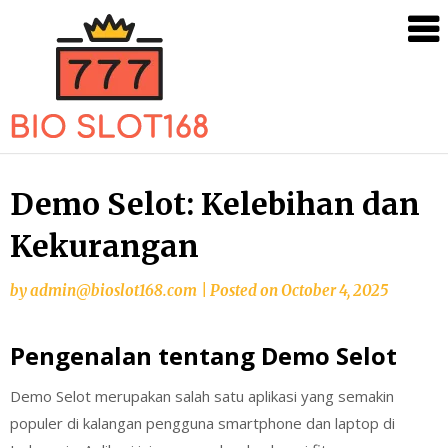
Skip
Situs
to
Judi
content
Online
Terbaik
dengan
Slot
Demo Selot: Kelebihan dan
Gacor
dan
Kekurangan
Fitur
Server
by
admin@bioslot168.com
|
Posted on
October 4, 2025
PKV
Games
Pengenalan tentang Demo Selot
Demo Selot merupakan salah satu aplikasi yang semakin
populer di kalangan pengguna smartphone dan laptop di