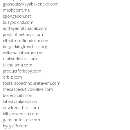
gotisouizakayabakeneko.com
meshpoint.me
spongebob.net
busyboxintl.com
auttayanratchapak.com
postcoffeebarva.com
elteatromilliondollar.com
burgerkingfranchise.org
vallarpadathamma.net
realworldsize.com
teknolama.com
productforbaby.com
orb-z.com
fosterscoachhousetavern.com
mesasdecultivoonline.com
boilersnbits.com
latestviralpost.com
newfreearticle.com
blitzpowerusa.com
gardenofeaten.com
hycys05.com