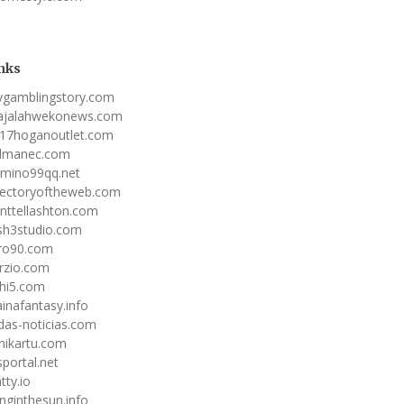
nks
gamblingstory.com
jalahwekonews.com
17hoganoutlet.com
lmanec.com
mino99qq.net
rectoryoftheweb.com
nttellashton.com
sh3studio.com
ro90.com
rzio.com
-hi5.com
ainafantasy.info
das-noticias.com
nikartu.com
sportal.net
tty.io
vinginthesun.info