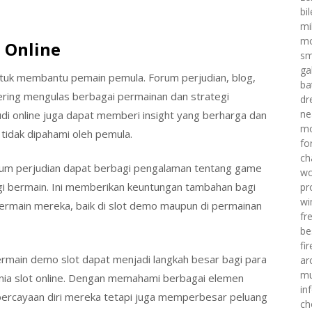
bi
mi
mo
 Online
sm
ga
ntuk membantu pemain pemula. Forum perjudian, blog,
ba
sering mengulas berbagai permainan dan strategi
dr
ne
i online juga dapat memberi insight yang berharga dan
mo
idak dipahami oleh pemula.
fo
ch
rum perjudian dapat berbagi pengalaman tentang game
wo
gi bermain. Ini memberikan keuntungan tambahan bagi
pr
wi
rmain mereka, baik di slot demo maupun di permainan
fr
be
fi
ermain demo slot dapat menjadi langkah besar bagi para
ar
mu
nia slot online. Dengan memahami berbagai elemen
in
percayaan diri mereka tetapi juga memperbesar peluang
ch