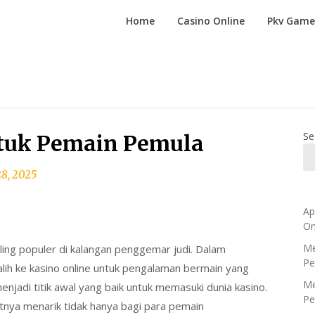
Home
Casino Online
Pkv Game
Se
ntuk Pemain Pemula
28, 2025
Ap
On
Me
aling populer di kalangan penggemar judi. Dalam
Pe
alih ke kasino online untuk pengalaman bermain yang
Me
enjadi titik awal yang baik untuk memasuki dunia kasino.
Pe
ya menarik tidak hanya bagi para pemain