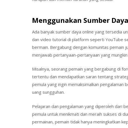
Menggunakan Sumber Daya
Ada banyak sumber daya online yang tersedia u
dan video tutorial di platform seperti YouTube 
bermain. Bergabung dengan komunitas pemain jud
menjawab pertanyaan-pertanyaan yang mungkin t
Misalnya, seorang pemain yang bergabung di fo
tertentu dan mendapatkan saran tentang strate
pemula yang ingin memaksimalkan pengalaman be
uang sungguhan.
Pelajaran dan pengalaman yang diperoleh dari b
pemula untuk menikmati dan meraih sukses di du
permainan, pemain tidak hanya meningkatkan ke