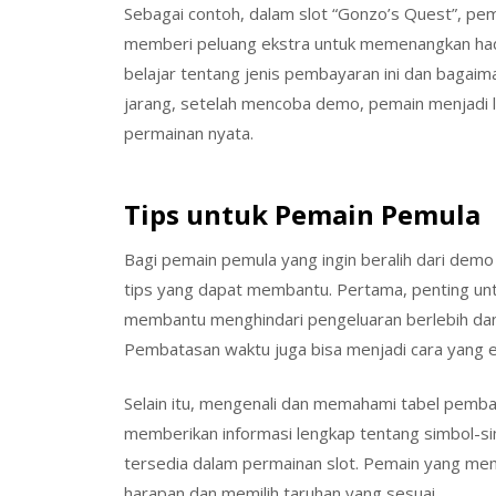
Sebagai contoh, dalam slot “Gonzo’s Quest”, p
memberi peluang ekstra untuk memenangkan ha
belajar tentang jenis pembayaran ini dan baga
jarang, setelah mencoba demo, pemain menjadi 
permainan nyata.
Tips untuk Pemain Pemula
Bagi pemain pemula yang ingin beralih dari de
tips yang dapat membantu. Pertama, penting un
membantu menghindari pengeluaran berlebih da
Pembatasan waktu juga bisa menjadi cara yang e
Selain itu, mengenali dan memahami tabel pemba
memberikan informasi lengkap tentang simbol-si
tersedia dalam permainan slot. Pemain yang mem
harapan dan memilih taruhan yang sesuai.