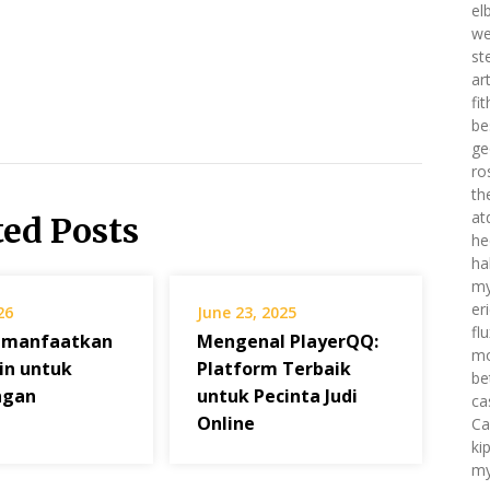
el
we
st
ar
fi
be
ge
ro
th
at
ted Posts
he
ha
my
er
26
June 23, 2025
fl
emanfaatkan
Mengenal PlayerQQ:
mo
in untuk
Platform Terbaik
be
ngan
untuk Pecinta Judi
ca
Online
Ca
ki
my