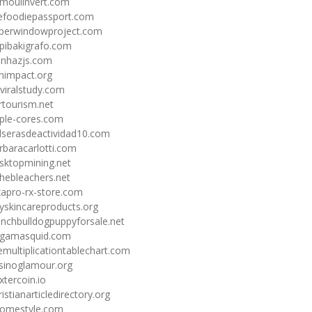
moulinvert.com
efoodiepassport.com
perwindowproject.com
pibakigrafo.com
anhazjs.com
nimpact.org
viralstudy.com
rtourism.net
ple-cores.com
lserasdeactividad10.com
rbaracarlotti.com
sktopmining.net
thebleachers.net
xapro-rx-store.com
yskincareproducts.org
enchbulldogpuppyforsale.net
gamasquid.com
emultiplicationtablechart.com
sinoglamour.org
xtercoin.io
ristianarticledirectory.org
omestyle.com