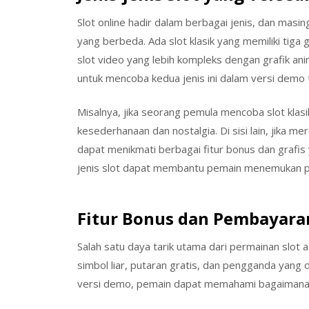
Slot online hadir dalam berbagai jenis, dan masi
yang berbeda. Ada slot klasik yang memiliki tiga
slot video yang lebih kompleks dengan grafik an
untuk mencoba kedua jenis ini dalam versi demo t
Misalnya, jika seorang pemula mencoba slot klas
kesederhanaan dan nostalgia. Di sisi lain, jika m
dapat menikmati berbagai fitur bonus dan grafi
jenis slot dapat membantu pemain menemukan p
Fitur Bonus dan Pembayara
Salah satu daya tarik utama dari permainan slot a
simbol liar, putaran gratis, dan pengganda yan
versi demo, pemain dapat memahami bagaimana fitu