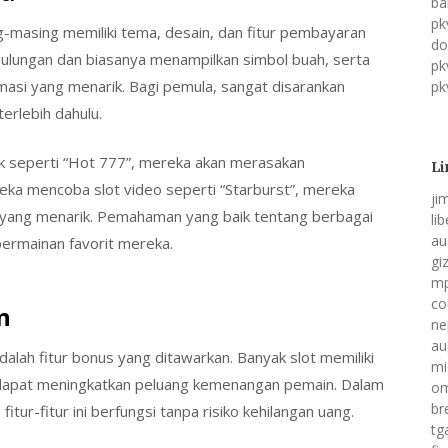
ba
pk
ng-masing memiliki tema, desain, dan fitur pembayaran
do
 gulungan dan biasanya menampilkan simbol buah, serta
pk
imasi yang menarik. Bagi pemula, sangat disarankan
pk
erlebih dahulu.
ik seperti “Hot 777”, mereka akan merasakan
Li
ereka mencoba slot video seperti “Starburst”, mereka
ji
s yang menarik. Pemahaman yang baik tentang berbagai
li
au
ermainan favorit mereka.
gi
mp
co
n
ne
au
dalah fitur bonus yang ditawarkan. Banyak slot memiliki
mi
g dapat meningkatkan peluang kemenangan pemain. Dalam
om
br
r-fitur ini berfungsi tanpa risiko kehilangan uang.
tg