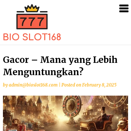
Skip
Situs
to
Judi
content
Online
Terbaik
dengan
Slot
Gacor – Mana yang Lebih
Gacor
dan
Menguntungkan?
Fitur
Server
by
admin@bioslot168.com
|
Posted on
February 8, 2025
PKV
Games