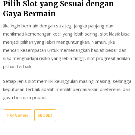
Pilih Slot yang Sesuai dengan
Gaya Bermain
Jika ingin bermain dengan strategi jangka panjang dan
menikmati kemenangan kecil yang lebih sering, slot klasik bisa
menjadi pilihan yang lebih menguntungkan. Namun, jika
mencari kesempatan untuk memenangkan hadiah besar dan
siap menghadapi risiko yang lebih tinggi, slot progresif adalah
pilihan terbaik.
Setiap jenis slot memiliki keunggulan masing-masing, sehingga
keputusan terbaik adalah memilih berdasarkan preferensi dan
gaya bermain pribadi.
Pkv Games
SBOBET