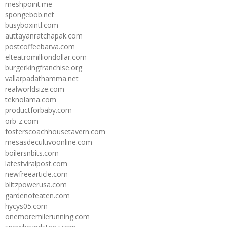
meshpoint.me
spongebob.net
busyboxintl.com
auttayanratchapak.com
postcoffeebarva.com
elteatromilliondollar.com
burgerkingfranchise.org
vallarpadathamma.net
realworldsize.com
teknolama.com
productforbaby.com
orb-z.com
fosterscoachhousetavern.com
mesasdecultivoonline.com
boilersnbits.com
latestviralpost.com
newfreearticle.com
blitzpowerusa.com
gardenofeaten.com
hycys05.com
onemoremilerunning.com