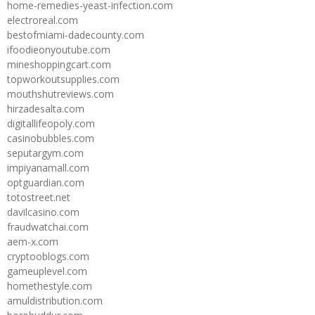
home-remedies-yeast-infection.com
electroreal.com
bestofmiami-dadecounty.com
ifoodieonyoutube.com
mineshoppingcart.com
topworkoutsupplies.com
mouthshutreviews.com
hirzadesalta.com
digitallifeopoly.com
casinobubbles.com
seputargym.com
impiyanamall.com
optguardian.com
totostreet.net
davilcasino.com
fraudwatchai.com
aem-x.com
cryptooblogs.com
gameuplevel.com
homethestyle.com
amuldistribution.com