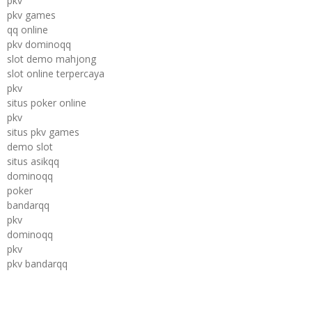
pkv
pkv games
qq online
pkv dominoqq
slot demo mahjong
slot online terpercaya
pkv
situs poker online
pkv
situs pkv games
demo slot
situs asikqq
dominoqq
poker
bandarqq
pkv
dominoqq
pkv
pkv bandarqq