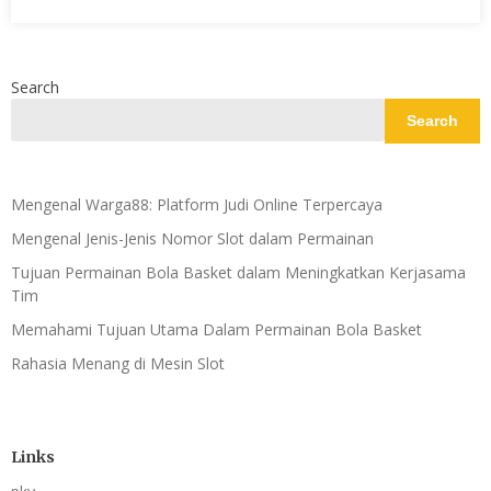
Search
Search
Mengenal Warga88: Platform Judi Online Terpercaya
Mengenal Jenis-Jenis Nomor Slot dalam Permainan
Tujuan Permainan Bola Basket dalam Meningkatkan Kerjasama
Tim
Memahami Tujuan Utama Dalam Permainan Bola Basket
Rahasia Menang di Mesin Slot
Links