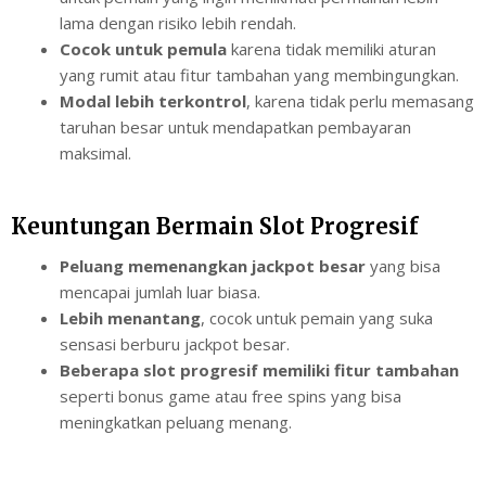
lama dengan risiko lebih rendah.
Cocok untuk pemula
karena tidak memiliki aturan
yang rumit atau fitur tambahan yang membingungkan.
Modal lebih terkontrol
, karena tidak perlu memasang
taruhan besar untuk mendapatkan pembayaran
maksimal.
Keuntungan Bermain Slot Progresif
Peluang memenangkan jackpot besar
yang bisa
mencapai jumlah luar biasa.
Lebih menantang
, cocok untuk pemain yang suka
sensasi berburu jackpot besar.
Beberapa slot progresif memiliki fitur tambahan
seperti bonus game atau free spins yang bisa
meningkatkan peluang menang.