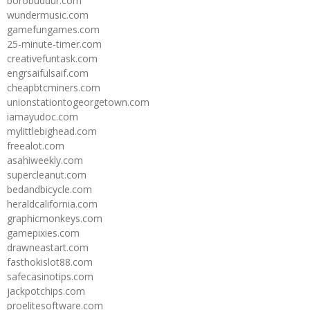
borobuddur.com
wundermusic.com
gamefungames.com
25-minute-timer.com
creativefuntask.com
engrsaifulsaif.com
cheapbtcminers.com
unionstationtogeorgetown.com
iamayudoc.com
mylittlebighead.com
freealot.com
asahiweekly.com
supercleanut.com
bedandbicycle.com
heraldcalifornia.com
graphicmonkeys.com
gamepixies.com
drawneastart.com
fasthokislot88.com
safecasinotips.com
jackpotchips.com
proelitesoftware.com