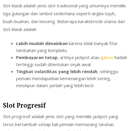
Slot klasik adalah jenis slot tradisional yang umumnya memiliki
tiga gulungan dan simbol sederhana seperti angka tujuh,
buah-buahan, dan lonceng. Beberapa karakteristik utama dari
slot klasik adalah:
Lebih mudah dimainkan
karena tidak banyak fitur
tambahan yang kompleks.
Pembayaran tetap
, artinya jackpot atau
gacor
hadiah
tertinggi sudah ditentukan sejak awal.
Tingkat volatilitas yang lebih rendah
, sehingga
pemain mendapatkan kemenangan lebih sering,
meskipun dalam jumlah yang lebih kecil.
Slot Progresif
Slot progresif adalah jenis slot yang memiliki jackpot yang
terus bertambah setiap kali pemain memasang taruhan.