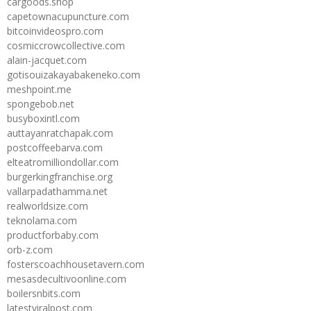
cargoods.shop
capetownacupuncture.com
bitcoinvideospro.com
cosmiccrowcollective.com
alain-jacquet.com
gotisouizakayabakeneko.com
meshpoint.me
spongebob.net
busyboxintl.com
auttayanratchapak.com
postcoffeebarva.com
elteatromilliondollar.com
burgerkingfranchise.org
vallarpadathamma.net
realworldsize.com
teknolama.com
productforbaby.com
orb-z.com
fosterscoachhousetavern.com
mesasdecultivoonline.com
boilersnbits.com
latestviralpost.com