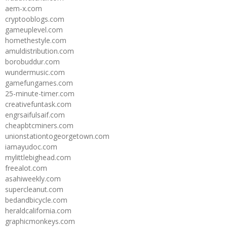
aem-x.com
cryptooblogs.com
gameuplevel.com
homethestyle.com
amuldistribution.com
borobuddur.com
wundermusic.com
gamefungames.com
25-minute-timer.com
creativefuntask.com
engrsaifulsaif.com
cheapbtcminers.com
unionstationtogeorgetown.com
iamayudoc.com
mylittlebighead.com
freealot.com
asahiweekly.com
supercleanut.com
bedandbicycle.com
heraldcalifornia.com
graphicmonkeys.com