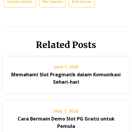
Casino Online
Pkv Games
Slot Gacor
Related Posts
June 7, 2026
Memahami Slot Pragmatik dalam Komunikasi
Sehari-hari
May 7, 2026
Cara Bermain Demo Slot PG Gratis untuk
Pemula