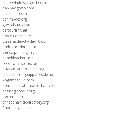
superwindowproject.com
papibakigrafo.com
icanhazjs.com
canimpact.org
goviralstudy.com
cartourism.net
apple-cores.com
pulserasdeactividad10.com
barbaracarlotti.com
desktopmining.net
inthebleachers.net
lexapro-rx-store.com
buyskincareproducts.org
frenchbulldogpuppyforsale.net
kogamasquid.com
themultiplicationtablechart.com
casinoglamour.org
dextercoin.io
christianarticledirectory.org
5homestyle.com