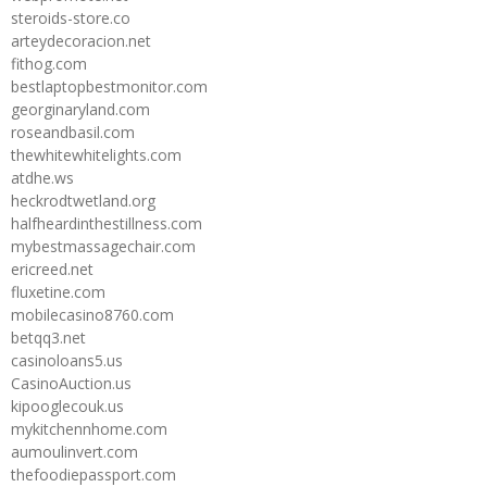
steroids-store.co
arteydecoracion.net
fithog.com
bestlaptopbestmonitor.com
georginaryland.com
roseandbasil.com
thewhitewhitelights.com
atdhe.ws
heckrodtwetland.org
halfheardinthestillness.com
mybestmassagechair.com
ericreed.net
fluxetine.com
mobilecasino8760.com
betqq3.net
casinoloans5.us
CasinoAuction.us
kipooglecouk.us
mykitchennhome.com
aumoulinvert.com
thefoodiepassport.com