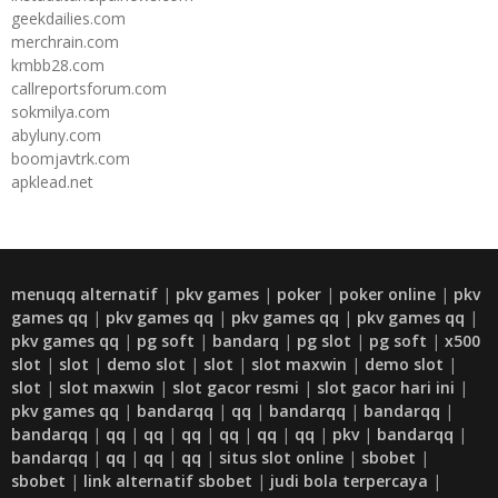
geekdailies.com
merchrain.com
kmbb28.com
callreportsforum.com
sokmilya.com
abyluny.com
boomjavtrk.com
apklead.net
menuqq alternatif
|
pkv games
|
poker
|
poker online
|
pkv
games qq
|
pkv games qq
|
pkv games qq
|
pkv games qq
|
pkv games qq
|
pg soft
|
bandarq
|
pg slot
|
pg soft
|
x500
slot
|
slot
|
demo slot
|
slot
|
slot maxwin
|
demo slot
|
slot
|
slot maxwin
|
slot gacor resmi
|
slot gacor hari ini
|
pkv games qq
|
bandarqq
|
qq
|
bandarqq
|
bandarqq
|
bandarqq
|
qq
|
qq
|
qq
|
qq
|
qq
|
qq
|
pkv
|
bandarqq
|
bandarqq
|
qq
|
qq
|
qq
|
situs slot online
|
sbobet
|
sbobet
|
link alternatif sbobet
|
judi bola terpercaya
|