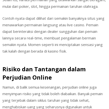
mulai dari poker, slot, hingga permainan taruhan olahraga.
Contoh nyata dapat dilihat dari semakin banyaknya situs yang
menawarkan permainan langsung atau live casino. Pemain
dapat berinteraksi dengan dealer sungguhan dan pemain
lainnya secara real-time, membuat pengalaman bermain
semakin nyata. Momen seperti ini menciptakan sensasi yang
tak kalah dengan berada di kasino fisik.
Risiko dan Tantangan dalam
Perjudian Online
Namun, di balik semua kesenangan, perjudian online juga
menyimpan risiko yang tidak boleh diabaikan. Banyak pemain
yang terjebak dalam siklus taruhan yang tidak sehat,
menghabiskan uang yang seharusnya digunakan untuk