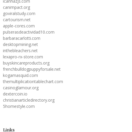
icanhazjs.com
canimpact.org
goviralstudy.com
cartourism.net
apple-cores.com
pulserasdeactividad10.com
barbaracarlotti.com
desktopmining.net
inthebleachers.net
lexapro-rx-store.com
buyskincareproducts.org
frenchbulldogpuppyforsale.net
kogamasquid.com
themultiplicationtablechart.com
casinoglamour.org
dextercoin.io
christianarticledirectory.org
5homestyle.com
Links