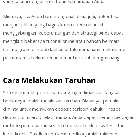
yang sesuai dengan minat dan kemampuan Anda.
Misalnya, jika Anda baru mengenal dunia judi, poker bisa
menjadi pilihan yang bagus karena permainan ini
menggabungkan keberuntungan dan strategi. Anda dapat
mengikuti beberapa tutorial online atau bahkan bermain
secara gratis di mode latihan untuk memahami mekanisme
permainan sebelum benar-benar bertaruh dengan uang.
Cara Melakukan Taruhan
Setelah memilih permainan yang ingin dimainkan, langkah
berikutnya adalah melakukan taruhan. Biasanya, pemain
diminta untuk melakukan deposit terlebih dahulu. Proses
deposit di Incarqq relatif mudah. Anda dapat memilih berbagai
metode pembayaran seperti transfer bank, e-wallet, atau
kartu kredit. Pastikan untuk memeriksa jumlah minimum