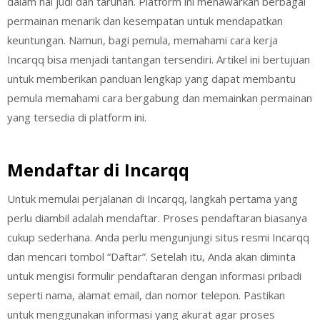
dalam hal judi dan taruhan. Platform ini menawarkan berbagai
permainan menarik dan kesempatan untuk mendapatkan
keuntungan. Namun, bagi pemula, memahami cara kerja
Incarqq bisa menjadi tantangan tersendiri. Artikel ini bertujuan
untuk memberikan panduan lengkap yang dapat membantu
pemula memahami cara bergabung dan memainkan permainan
yang tersedia di platform ini.
Mendaftar di Incarqq
Untuk memulai perjalanan di Incarqq, langkah pertama yang
perlu diambil adalah mendaftar. Proses pendaftaran biasanya
cukup sederhana. Anda perlu mengunjungi situs resmi Incarqq
dan mencari tombol “Daftar”. Setelah itu, Anda akan diminta
untuk mengisi formulir pendaftaran dengan informasi pribadi
seperti nama, alamat email, dan nomor telepon. Pastikan
untuk menggunakan informasi yang akurat agar proses