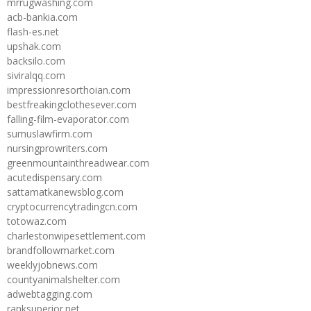
mrrugwashing.com
acb-bankia.com
flash-es.net
upshak.com
backsilo.com
siviralqq.com
impressionresorthoian.com
bestfreakingclothesever.com
falling-film-evaporator.com
sumuslawfirm.com
nursingprowriters.com
greenmountainthreadwear.com
acutedispensary.com
sattamatkanewsblog.com
cryptocurrencytradingcn.com
totowaz.com
charlestonwipesettlement.com
brandfollowmarket.com
weeklyjobnews.com
countyanimalshelter.com
adwebtagging.com
ranksuperior.net