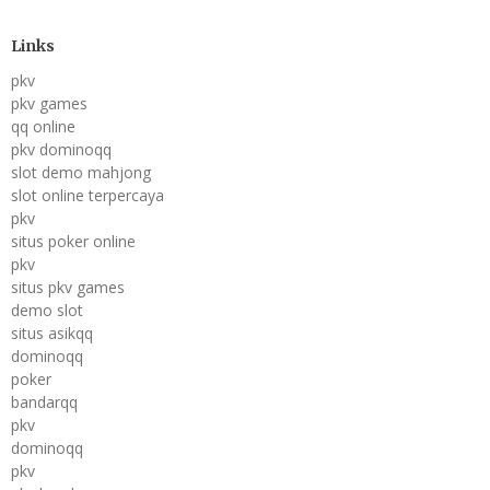
Links
pkv
pkv games
qq online
pkv dominoqq
slot demo mahjong
slot online terpercaya
pkv
situs poker online
pkv
situs pkv games
demo slot
situs asikqq
dominoqq
poker
bandarqq
pkv
dominoqq
pkv