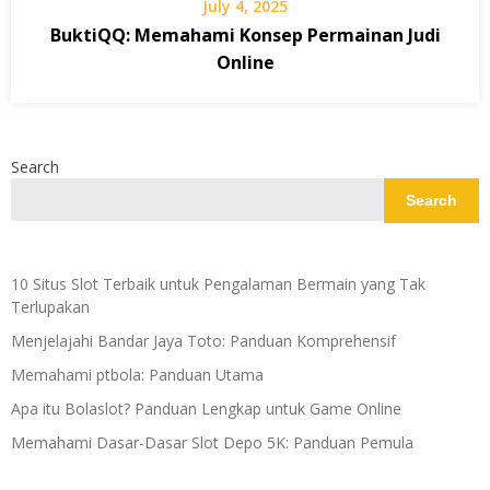
July 4, 2025
BuktiQQ: Memahami Konsep Permainan Judi
Online
Search
Search
10 Situs Slot Terbaik untuk Pengalaman Bermain yang Tak
Terlupakan
Menjelajahi Bandar Jaya Toto: Panduan Komprehensif
Memahami ptbola: Panduan Utama
Apa itu Bolaslot? Panduan Lengkap untuk Game Online
Memahami Dasar-Dasar Slot Depo 5K: Panduan Pemula