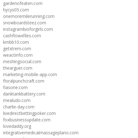
gardenofeaten.com
hycys05.com
onemoremilerunning.com
snowboardsteez.com
instagrambioforgirls.com
cashflowxfiles.com
kmbb10.com
getxtrem.com
weactinfo.com
meshingsocial.com
thearguer.com
marketing-mobile-app.com
floralpunchcraft.com
fiasone.com
danktankbattery.com
mealudo.com
charlie-day.com
livedirectbettingpoker.com
foxbusinessupdate.com
lovedaddy.org
integrativemedicalmassageplano.com