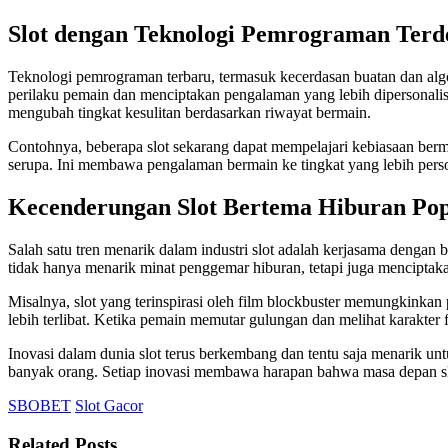
Slot dengan Teknologi Pemrograman Terd
Teknologi pemrograman terbaru, termasuk kecerdasan buatan dan a
perilaku pemain dan menciptakan pengalaman yang lebih dipersonalis
mengubah tingkat kesulitan berdasarkan riwayat bermain.
Contohnya, beberapa slot sekarang dapat mempelajari kebiasaan berm
serupa. Ini membawa pengalaman bermain ke tingkat yang lebih pers
Kecenderungan Slot Bertema Hiburan Pop
Salah satu tren menarik dalam industri slot adalah kerjasama dengan br
tidak hanya menarik minat penggemar hiburan, tetapi juga menciptak
Misalnya, slot yang terinspirasi oleh film blockbuster memungkinka
lebih terlibat. Ketika pemain memutar gulungan dan melihat karakter
Inovasi dalam dunia slot terus berkembang dan tentu saja menarik untuk
banyak orang. Setiap inovasi membawa harapan bahwa masa depan sl
SBOBET
Slot Gacor
Related Posts