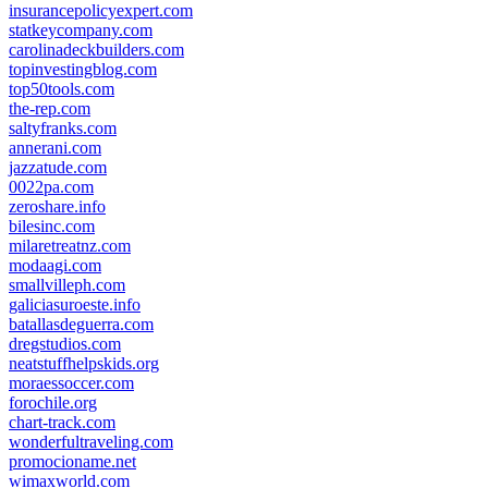
insurancepolicyexpert.com
statkeycompany.com
carolinadeckbuilders.com
topinvestingblog.com
top50tools.com
the-rep.com
saltyfranks.com
annerani.com
jazzatude.com
0022pa.com
zeroshare.info
bilesinc.com
milaretreatnz.com
modaagi.com
smallvilleph.com
galiciasuroeste.info
batallasdeguerra.com
dregstudios.com
neatstuffhelpskids.org
moraessoccer.com
forochile.org
chart-track.com
wonderfultraveling.com
promocioname.net
wimaxworld.com