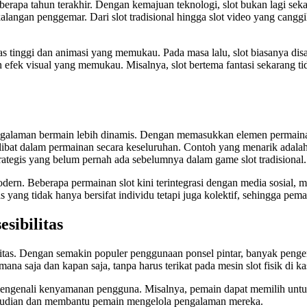
erapa tahun terakhir. Dengan kemajuan teknologi, slot bukan lagi seka
kalangan penggemar. Dari slot tradisional hingga slot video yang can
as tinggi dan animasi yang memukau. Pada masa lalu, slot biasanya di
k visual yang memukau. Misalnya, slot bertema fantasi sekarang tida
ngalaman bermain lebih dinamis. Dengan memasukkan elemen permainan 
rlibat dalam permainan secara keseluruhan. Contoh yang menarik adala
tegis yang belum pernah ada sebelumnya dalam game slot tradisional.
ot modern. Beberapa permainan slot kini terintegrasi dengan media sos
ang tidak hanya bersifat individu tetapi juga kolektif, sehingga pema
sibilitas
ibilitas. Dengan semakin populer penggunaan ponsel pintar, banyak pen
ana saja dan kapan saja, tanpa harus terikat pada mesin slot fisik di ka
mengenali kenyamanan pengguna. Misalnya, pemain dapat memilih untuk
rjudian dan membantu pemain mengelola pengalaman mereka.