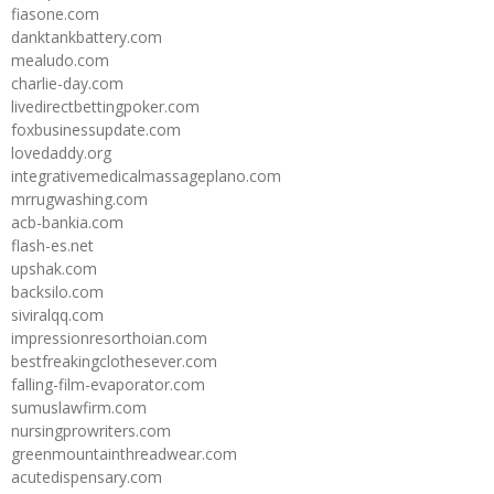
fiasone.com
danktankbattery.com
mealudo.com
charlie-day.com
livedirectbettingpoker.com
foxbusinessupdate.com
lovedaddy.org
integrativemedicalmassageplano.com
mrrugwashing.com
acb-bankia.com
flash-es.net
upshak.com
backsilo.com
siviralqq.com
impressionresorthoian.com
bestfreakingclothesever.com
falling-film-evaporator.com
sumuslawfirm.com
nursingprowriters.com
greenmountainthreadwear.com
acutedispensary.com