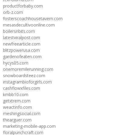
productforbaby.com
orb-z.com
fosterscoachhousetavern.com
mesasdecultivoonline.com
boilersnbits.com
latestviralpost.com
newfreearticle.com
blitzpowerusa.com
gardenofeaten.com
hycys05.com
onemoremilerunning.com
snowboardsteez.com
instagrambioforgirls.com
cashflowxfiles.com
kmbb10.com
getxtrem.com
weactinfo.com
meshingsocial.com
thearguer.com
marketing-mobile-app.com
floralpunchcraft.com