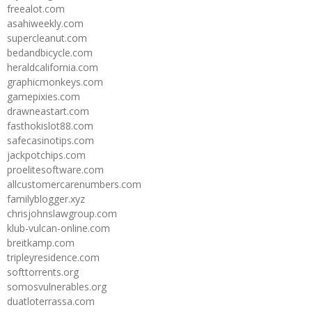
freealot.com
asahiweekly.com
supercleanut.com
bedandbicycle.com
heraldcalifornia.com
graphicmonkeys.com
gamepixies.com
drawneastart.com
fasthokislot88.com
safecasinotips.com
jackpotchips.com
proelitesoftware.com
allcustomercarenumbers.com
familyblogger.xyz
chrisjohnslawgroup.com
klub-vulcan-online.com
breitkamp.com
tripleyresidence.com
softtorrents.org
somosvulnerables.org
duatloterrassa.com