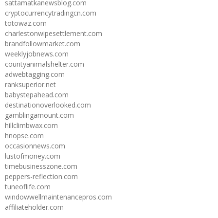
sattamatkanewsblog.com
cryptocurrencytradingcn.com
totowaz.com
charlestonwipesettlement.com
brandfollowmarket.com
weeklyjobnews.com
countyanimalshelter.com
adwebtagging.com
ranksuperior.net
babystepahead.com
destinationoverlooked.com
gamblingamount.com
hillclimbwax.com
hnopse.com
occasionnews.com
lustofmoney.com
timebusinesszone.com
peppers-reflection.com
tuneoflife.com
windowwellmaintenancepros.com
affiliateholder.com