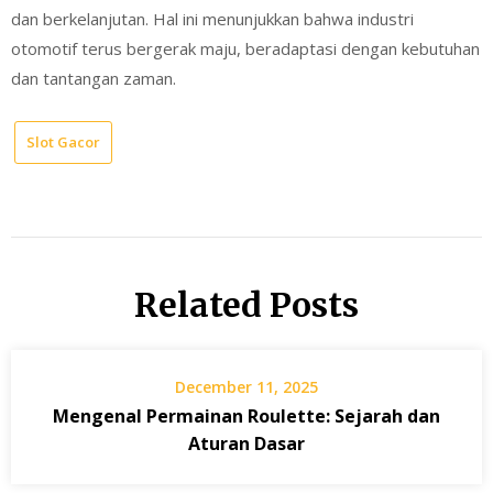
dan berkelanjutan. Hal ini menunjukkan bahwa industri
otomotif terus bergerak maju, beradaptasi dengan kebutuhan
dan tantangan zaman.
Slot Gacor
Related Posts
December 11, 2025
Mengenal Permainan Roulette: Sejarah dan
Aturan Dasar