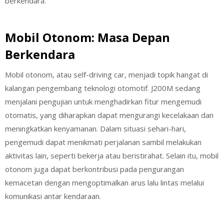
berkendara.
Mobil Otonom: Masa Depan
Berkendara
Mobil otonom, atau self-driving car, menjadi topik hangat di
kalangan pengembang teknologi otomotif. J200M sedang
menjalani pengujian untuk menghadirkan fitur mengemudi
otomatis, yang diharapkan dapat mengurangi kecelakaan dan
meningkatkan kenyamanan. Dalam situasi sehari-hari,
pengemudi dapat menikmati perjalanan sambil melakukan
aktivitas lain, seperti bekerja atau beristirahat. Selain itu, mobil
otonom juga dapat berkontribusi pada pengurangan
kemacetan dengan mengoptimalkan arus lalu lintas melalui
komunikasi antar kendaraan.