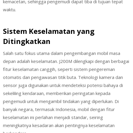
kemacetan, sehingga pengemudi dapat tiba di tujuan tepat
waktu.
Sistem Keselamatan yang
Ditingkatkan
Salah satu fokus utama dalam pengembangan mobil masa
depan adalah keselamatan. J200M dilengkapi dengan berbagai
fitur keselamatan canggih, seperti sistem pengereman
otomatis dan pengawasan titik buta. Teknologi kamera dan
sensor juga digunakan untuk mendeteksi potensi bahaya di
sekeliling kendaraan, memberikan peringatan kepada
pengemudi untuk mengambil tindakan yang diperlukan. Di
banyak negara, termasuk Indonesia, mobil dengan fitur
keselamatan ini perlahan menjadi standar, seiring
meningkatnya kesadaran akan pentingnya keselamatan