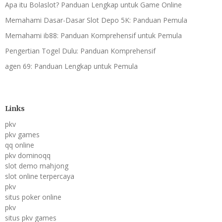
Apa itu Bolaslot? Panduan Lengkap untuk Game Online
Memahami Dasar-Dasar Slot Depo 5K: Panduan Pemula
Memahami ib88: Panduan Komprehensif untuk Pemula
Pengertian Togel Dulu: Panduan Komprehensif
agen 69: Panduan Lengkap untuk Pemula
Links
pkv
pkv games
qq online
pkv dominoqq
slot demo mahjong
slot online terpercaya
pkv
situs poker online
pkv
situs pkv games