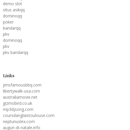
demo slot
situs asikqq
dominoqq
poker
bandarqq
pkv
dominoqq
pkv
pkv bandarqq
Links
jimsfamousbbq.com
libertywalk-usa.com
australiamovie.net
gizmobird.co.uk
mp3djsong.com
coursdanglaistoulouse.com
neptunuslex.com
auguri-di-natale.info