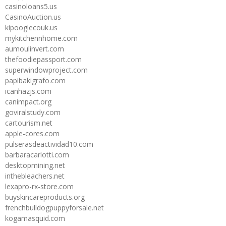
casinoloans5.us
CasinoAuction.us
kipooglecouk.us
mykitchennhome.com
aumoulinvert.com
thefoodiepassport.com
superwindowproject.com
papibakigrafo.com
icanhazjs.com
canimpact.org
goviralstudy.com
cartourism.net
apple-cores.com
pulserasdeactividad10.com
barbaracarlotti.com
desktopmining.net
inthebleachers.net
lexapro-rx-store.com
buyskincareproducts.org
frenchbulldogpuppyforsale.net
kogamasquid.com