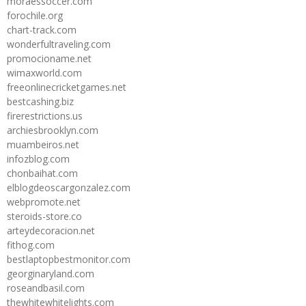
moraessoccer.com
forochile.org
chart-track.com
wonderfultraveling.com
promocioname.net
wimaxworld.com
freeonlinecricketgames.net
bestcashing.biz
firerestrictions.us
archiesbrooklyn.com
muambeiros.net
infozblog.com
chonbaihat.com
elblogdeoscargonzalez.com
webpromote.net
steroids-store.co
arteydecoracion.net
fithog.com
bestlaptopbestmonitor.com
georginaryland.com
roseandbasil.com
thewhitewhitelights.com