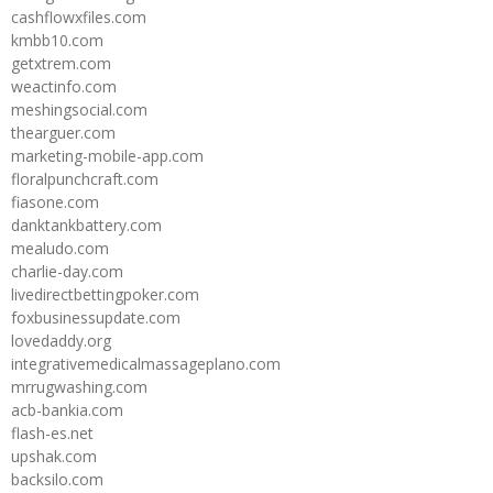
cashflowxfiles.com
kmbb10.com
getxtrem.com
weactinfo.com
meshingsocial.com
thearguer.com
marketing-mobile-app.com
floralpunchcraft.com
fiasone.com
danktankbattery.com
mealudo.com
charlie-day.com
livedirectbettingpoker.com
foxbusinessupdate.com
lovedaddy.org
integrativemedicalmassageplano.com
mrrugwashing.com
acb-bankia.com
flash-es.net
upshak.com
backsilo.com