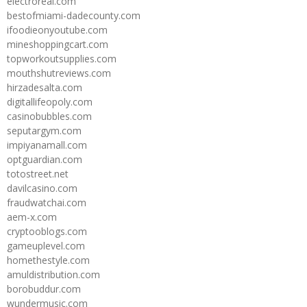
electroreal.com
bestofmiami-dadecounty.com
ifoodieonyoutube.com
mineshoppingcart.com
topworkoutsupplies.com
mouthshutreviews.com
hirzadesalta.com
digitallifeopoly.com
casinobubbles.com
seputargym.com
impiyanamall.com
optguardian.com
totostreet.net
davilcasino.com
fraudwatchai.com
aem-x.com
cryptooblogs.com
gameuplevel.com
homethestyle.com
amuldistribution.com
borobuddur.com
wundermusic.com