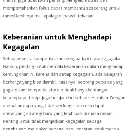
mempertahankan fokus dapat membantu seseorang untuk
tampil lebih optimal, apalagi di bawah tekanan.
Keberanian untuk Menghadapi
Kegagalan
Setiap peserta kompetisi akan menghadapi risiko kegagalan.
Namun, penting untuk memiliki keberanian dalam menghadapi
kemungkinan ini, karena dari setiap kegagalan, ada pelajaran
berharga yang bisa diambil. Misalnya, seorang pebisnis yang
gagal dalam kompetisi startup tidak hanya kehilangan
kesempatan tetapi juga belajar dari setiap kesalahan. Dengan
memahami apa yang tidak berfungsi, mereka dapat
merancang strategi baru yang lebih baik di masa depan.
Penting untuk tidak menjadikan kegagalan sebagai
penghalang, melainkan sebagai batu loncatan untuk meraih