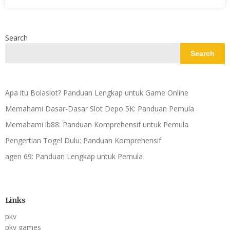
Search
Search
Apa itu Bolaslot? Panduan Lengkap untuk Game Online
Memahami Dasar-Dasar Slot Depo 5K: Panduan Pemula
Memahami ib88: Panduan Komprehensif untuk Pemula
Pengertian Togel Dulu: Panduan Komprehensif
agen 69: Panduan Lengkap untuk Pemula
Links
pkv
pkv games