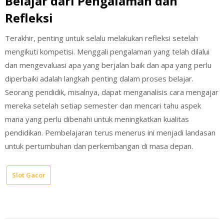
Belajar dari Pengalaman dan
Refleksi
Terakhir, penting untuk selalu melakukan refleksi setelah
mengikuti kompetisi. Menggali pengalaman yang telah dilalui
dan mengevaluasi apa yang berjalan baik dan apa yang perlu
diperbaiki adalah langkah penting dalam proses belajar.
Seorang pendidik, misalnya, dapat menganalisis cara mengajar
mereka setelah setiap semester dan mencari tahu aspek
mana yang perlu dibenahi untuk meningkatkan kualitas
pendidikan. Pembelajaran terus menerus ini menjadi landasan
untuk pertumbuhan dan perkembangan di masa depan.
Slot Gacor