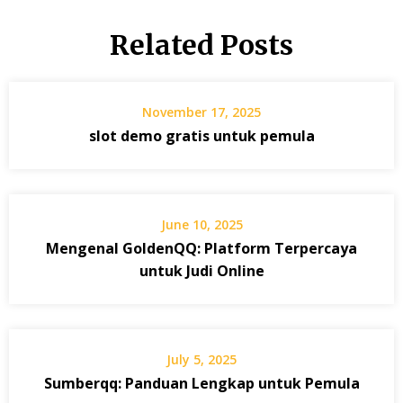
Related Posts
November 17, 2025
slot demo gratis untuk pemula
June 10, 2025
Mengenal GoldenQQ: Platform Terpercaya
untuk Judi Online
July 5, 2025
Sumberqq: Panduan Lengkap untuk Pemula