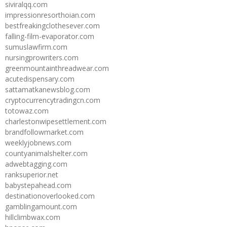
siviralqq.com
impressionresorthoian.com
bestfreakingclothesever.com
falling-film-evaporator.com
sumuslawfirm.com
nursingprowriters.com
greenmountainthreadwear.com
acutedispensary.com
sattamatkanewsblog.com
cryptocurrencytradingcn.com
totowaz.com
charlestonwipesettlement.com
brandfollowmarket.com
weeklyjobnews.com
countyanimalshelter.com
adwebtagging.com
ranksuperior.net
babystepahead.com
destinationoverlooked.com
gamblingamount.com
hillclimbwax.com