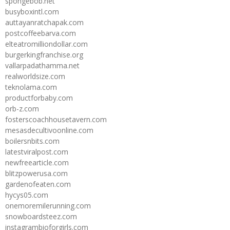
spongebob.net
busyboxintl.com
auttayanratchapak.com
postcoffeebarva.com
elteatromilliondollar.com
burgerkingfranchise.org
vallarpadathamma.net
realworldsize.com
teknolama.com
productforbaby.com
orb-z.com
fosterscoachhousetavern.com
mesasdecultivoonline.com
boilersnbits.com
latestviralpost.com
newfreearticle.com
blitzpowerusa.com
gardenofeaten.com
hycys05.com
onemoremilerunning.com
snowboardsteez.com
instagrambioforgirls.com