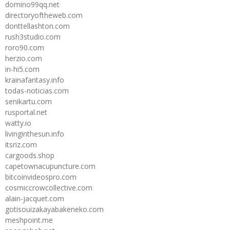
domino99qq.net
directoryoftheweb.com
donttellashton.com
rush3studio.com
roro90.com
herzio.com
in-hi5.com
krainafantasy.info
todas-noticias.com
senikartu.com
rusportal.net
watty.io
livinginthesun.info
itsriz.com
cargoods.shop
capetownacupuncture.com
bitcoinvideospro.com
cosmiccrowcollective.com
alain-jacquet.com
gotisouizakayabakeneko.com
meshpoint.me