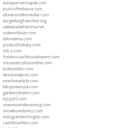
auttayanratchapak.com
postcoffeebarva.com
elteatromilliondollar.com
burgerkingfranchise.org
vallarpadathamma.net
realworldsize.com
teknolama.com
productforbaby.com
orb-z.com
fosterscoachhousetavern.com
mesasdecultivoonline.com
boilersnbits.com
latestviralpost.com
newfreearticle.com
blitzpowerusa.com
gardenofeaten.com
hycys05.com
onemoremilerunning.com
snowboardsteez.com
instagrambioforgirls.com
cashflowxfiles.com