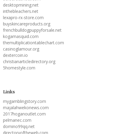
desktopmining.net
inthebleachers.net
lexapro-rx-store.com
buyskincareproducts.org
frenchbulldogpuppyforsale.net
kogamasquid.com
themultiplicationtablechart.com
casinoglamour.org
dextercoin.io
christianarticledirectory.org
5homestyle.com
Links
mygamblingstory.com
majalahwekonews.com
2017hoganoutlet.com
pelmanec.com
domino99qq.net
directoryoftheweb.com