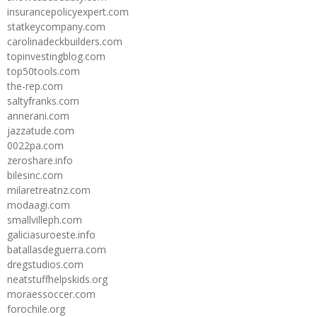
insurancepolicyexpert.com
statkeycompany.com
carolinadeckbuilders.com
topinvestingblog.com
top50tools.com
the-rep.com
saltyfranks.com
annerani.com
jazzatude.com
0022pa.com
zeroshare.info
bilesinc.com
milaretreatnz.com
modaagi.com
smallvilleph.com
galiciasuroeste.info
batallasdeguerra.com
dregstudios.com
neatstuffhelpskids.org
moraessoccer.com
forochile.org