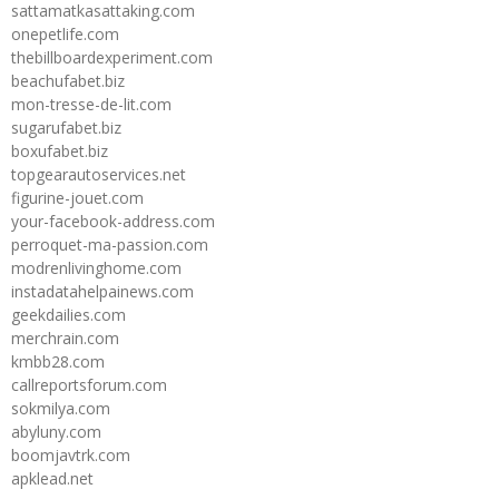
sattamatkasattaking.com
onepetlife.com
thebillboardexperiment.com
beachufabet.biz
mon-tresse-de-lit.com
sugarufabet.biz
boxufabet.biz
topgearautoservices.net
figurine-jouet.com
your-facebook-address.com
perroquet-ma-passion.com
modrenlivinghome.com
instadatahelpainews.com
geekdailies.com
merchrain.com
kmbb28.com
callreportsforum.com
sokmilya.com
abyluny.com
boomjavtrk.com
apklead.net