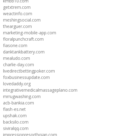
kmbb10.com
getxtrem.com
weactinfo.com
meshingsocial.com
thearguer.com
marketing-mobile-app.com
floralpunchcraft.com
fiasone.com
danktankbattery.com
mealudo.com
charlie-day.com
livedirectbettingpoker.com
foxbusinessupdate.com
lovedaddy.org
integrativemedicalmassageplano.com
mrrugwashing.com
acb-bankia.com
flash-es.net
upshak.com
backsilo.com
siviralqq.com
impressionresorthoian.com