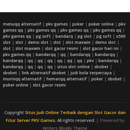
menuqq alternatif
|
pkv games
|
poker
|
poker online
|
pkv
games qq
|
pkv games qq
|
pkv games qq
|
pkv games qq
|
pkv games qq
|
pg soft
|
bandarq
|
pg slot
|
pg soft
|
x500
slot
|
slot
|
demo slot
|
slot
|
slot maxwin
|
demo slot
|
slot
|
slot maxwin
|
slot gacor resmi
|
slot gacor hari ini
|
pkv games qq
|
bandarqq
|
qq
|
bandarqq
|
bandarqq
|
bandarqq
|
qq
|
qq
|
qq
|
qq
|
qq
|
qq
|
pkv
|
bandarqq
|
bandarqq
|
qq
|
qq
|
qq
|
situs slot online
|
sbobet
|
sbobet
|
link alternatif sbobet
|
judi bola terpercaya
|
murniqq alternatif
|
hematqq alternatif
|
poker
|
sbobet
|
poker online
|
slot gacor resmi
Copyright
Situs Judi Online Terbaik dengan Slot Gacor dan
Fitur Server PKV Games
. All rights reserved.
| Powered by
Writers Blogily Theme