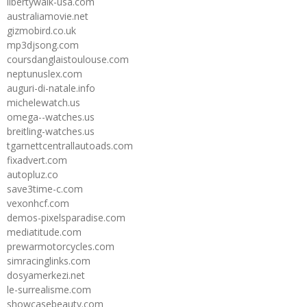
libertywalk-usa.com
australiamovie.net
gizmobird.co.uk
mp3djsong.com
coursdanglaistoulouse.com
neptunuslex.com
auguri-di-natale.info
michelewatch.us
omega--watches.us
breitling-watches.us
tgarnettcentrallautoads.com
fixadvert.com
autopluz.co
save3time-c.com
vexonhcf.com
demos-pixelsparadise.com
mediatitude.com
prewarmotorcycles.com
simracinglinks.com
dosyamerkezi.net
le-surrealisme.com
showcasebeauty.com