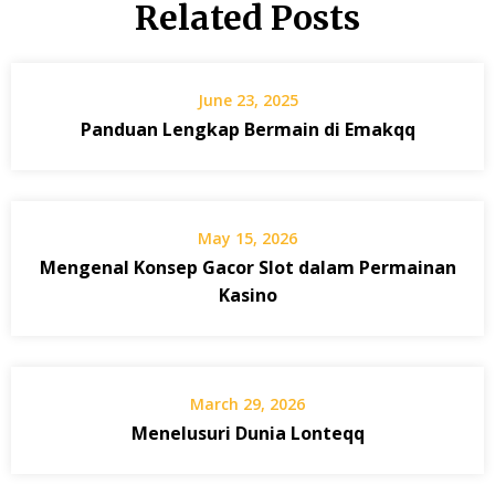
Related Posts
June 23, 2025
Panduan Lengkap Bermain di Emakqq
May 15, 2026
Mengenal Konsep Gacor Slot dalam Permainan
Kasino
March 29, 2026
Menelusuri Dunia Lonteqq