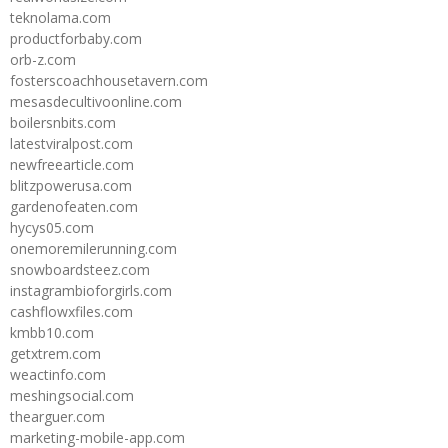
teknolama.com
productforbaby.com
orb-z.com
fosterscoachhousetavern.com
mesasdecultivoonline.com
boilersnbits.com
latestviralpost.com
newfreearticle.com
blitzpowerusa.com
gardenofeaten.com
hycys05.com
onemoremilerunning.com
snowboardsteez.com
instagrambioforgirls.com
cashflowxfiles.com
kmbb10.com
getxtrem.com
weactinfo.com
meshingsocial.com
thearguer.com
marketing-mobile-app.com