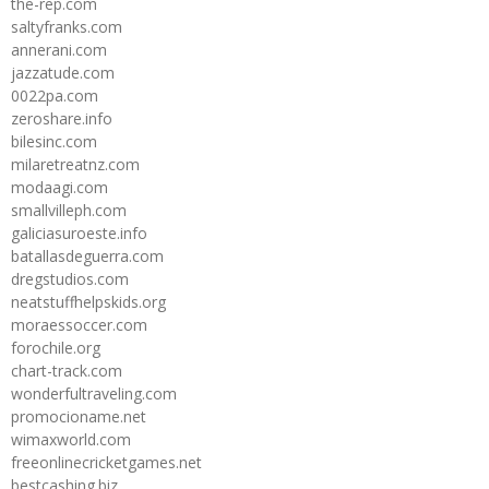
the-rep.com
saltyfranks.com
annerani.com
jazzatude.com
0022pa.com
zeroshare.info
bilesinc.com
milaretreatnz.com
modaagi.com
smallvilleph.com
galiciasuroeste.info
batallasdeguerra.com
dregstudios.com
neatstuffhelpskids.org
moraessoccer.com
forochile.org
chart-track.com
wonderfultraveling.com
promocioname.net
wimaxworld.com
freeonlinecricketgames.net
bestcashing.biz