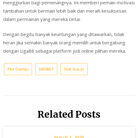
menggiurkan bagi pemenangnya. Ini memberi pemain motivasi
tambahan untuk bermain lebih baik dan meraih kesuksesan
dalam permainan yang mereka cintai.
Dengan begitu banyak keuntungan yang ditawarkan, tidak
heran jika semakin banyak orang memilih untuk bergabung
dengan Liga88 sebagai platform judi online pilihan mereka.
Pkv Games
SBOBET
Slot Gacor
Related Posts
March 1, 2026