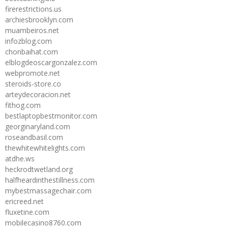
firerestrictions.us
archiesbrooklyn.com
muambeiros.net
infozblog.com
chonbaihat.com
elblogdeoscargonzalez.com
webpromote.net
steroids-store.co
arteydecoracion.net
fithog.com
bestlaptopbestmonitor.com
georginaryland.com
roseandbasil.com
thewhitewhitelights.com
atdhe.ws
heckrodtwetland.org
halfheardinthestillness.com
mybestmassagechair.com
ericreed.net
fluxetine.com
mobilecasino8760.com