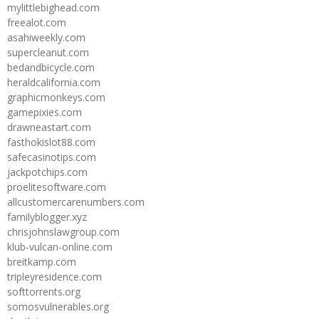
mylittlebighead.com
freealot.com
asahiweekly.com
supercleanut.com
bedandbicycle.com
heraldcalifornia.com
graphicmonkeys.com
gamepixies.com
drawneastart.com
fasthokislot88.com
safecasinotips.com
jackpotchips.com
proelitesoftware.com
allcustomercarenumbers.com
familyblogger.xyz
chrisjohnslawgroup.com
klub-vulcan-online.com
breitkamp.com
tripleyresidence.com
softtorrents.org
somosvulnerables.org