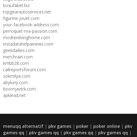
boxufabet.biz
topgearautoservices.net
figurine-jouet.com
your-facebook-address.com
perroquet-ma-passion.com
modrenlivinghome.com
instadatahelpainews.com
geekdailies.com
merchrain.com
kmbb28.com
callreportsforum.com
sokmilya.com
abyluny.com
boomjavtrk.com
apklead.net
menuqq alternatif
|
pkv games
|
poker
|
poker online
|
pkv
games qq
|
pkv games qq
|
pkv games qq
|
pkv games qq
|