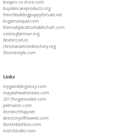
lexapro-rx-store.com
buyskincareproducts.org
frenchbulldogpuppyforsale.net
kogamasquid.com
themultiplicationtablechart.com
casinoglamour.org
dextercoin.io
christianarticledirectory.org
5homestyle.com
Links
mygamblingstory.com
majalahwekonews.com
2017hoganoutlet.com
pelmanec.com
domino99qq.net
directoryoftheweb.com
donttellashton.com
rush3studio.com