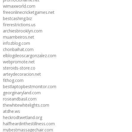
wimaxworld.com
freeonlinecricketgames.net
bestcashing.biz
firerestrictions.us
archiesbrooklyn.com
muambeiros.net
infozblog.com
chonbaihat.com
elblogdeoscargonzalez.com
webpromote.net
steroids-store.co
arteydecoracion.net
fithog.com
bestlaptopbestmonitor.com
georginaryland.com
roseandbasil.com
thewhitewhitelights.com
atdhe.ws
heckrodtwetland.org
halfheardinthestillness.com
mybestmassagechair.com