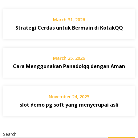
March 31, 2026
Strategi Cerdas untuk Bermain di KotakQQ
March 25, 2026
Cara Menggunakan Panadolqq dengan Aman
November 24, 2025
slot demo pg soft yang menyerupai asli
Search