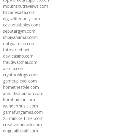
mouthshutreviews.com
hirzadesalta.com
digitallifeopoly.com
casinobubbles.com
seputargym.com
impiyanamall.com
optguardian.com
totostreet.net
davilcasino.com
fraudwatchai.com
aem-x.com
cryptooblogs.com
gameuplevel.com
homethestyle.com
amuldistribution.com
borobuddur.com
wundermusic.com
gamefungames.com
25-minute-timer.com
creativefuntask.com
engrsaifulsaif.com