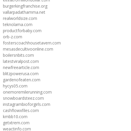
burgerkingfranchise.org
vallarpadathamma.net
realworldsize.com
teknolama.com
productforbaby.com
orb-z.com
fosterscoachhousetavern.com
mesasdecultivoonline.com
boilersnbits.com
latestviralpost.com
newfreearticle.com
blitzpowerusa.com
gardenofeaten.com
hycys05.com
onemoremilerunning.com
snowboardsteez.com
instagrambioforgirls.com
cashflowxfiles.com
kmbb10.com
getxtrem.com
weactinfo.com