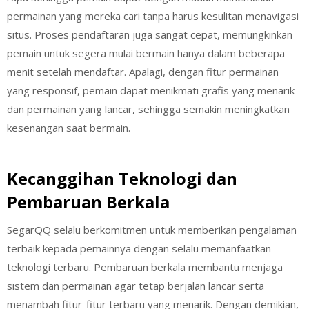
permainan yang mereka cari tanpa harus kesulitan menavigasi
situs. Proses pendaftaran juga sangat cepat, memungkinkan
pemain untuk segera mulai bermain hanya dalam beberapa
menit setelah mendaftar. Apalagi, dengan fitur permainan
yang responsif, pemain dapat menikmati grafis yang menarik
dan permainan yang lancar, sehingga semakin meningkatkan
kesenangan saat bermain.
Kecanggihan Teknologi dan
Pembaruan Berkala
SegarQQ selalu berkomitmen untuk memberikan pengalaman
terbaik kepada pemainnya dengan selalu memanfaatkan
teknologi terbaru. Pembaruan berkala membantu menjaga
sistem dan permainan agar tetap berjalan lancar serta
menambah fitur-fitur terbaru yang menarik. Dengan demikian,