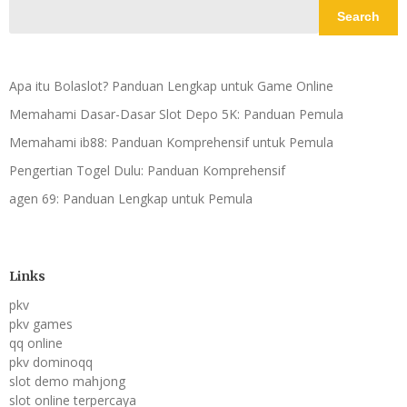
Search
Apa itu Bolaslot? Panduan Lengkap untuk Game Online
Memahami Dasar-Dasar Slot Depo 5K: Panduan Pemula
Memahami ib88: Panduan Komprehensif untuk Pemula
Pengertian Togel Dulu: Panduan Komprehensif
agen 69: Panduan Lengkap untuk Pemula
Links
pkv
pkv games
qq online
pkv dominoqq
slot demo mahjong
slot online terpercaya