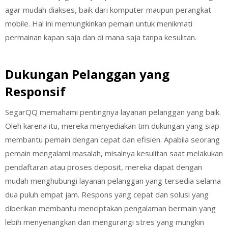
agar mudah diakses, baik dari komputer maupun perangkat
mobile. Hal ini memungkinkan pemain untuk menikmati
permainan kapan saja dan di mana saja tanpa kesulitan.
Dukungan Pelanggan yang
Responsif
SegarQQ memahami pentingnya layanan pelanggan yang baik.
Oleh karena itu, mereka menyediakan tim dukungan yang siap
membantu pemain dengan cepat dan efisien. Apabila seorang
pemain mengalami masalah, misalnya kesulitan saat melakukan
pendaftaran atau proses deposit, mereka dapat dengan
mudah menghubungi layanan pelanggan yang tersedia selama
dua puluh empat jam. Respons yang cepat dan solusi yang
diberikan membantu menciptakan pengalaman bermain yang
lebih menyenangkan dan mengurangi stres yang mungkin