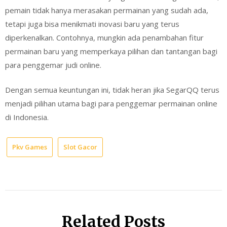
pemain tidak hanya merasakan permainan yang sudah ada,
tetapi juga bisa menikmati inovasi baru yang terus
diperkenalkan. Contohnya, mungkin ada penambahan fitur
permainan baru yang memperkaya pilihan dan tantangan bagi
para penggemar judi online.
Dengan semua keuntungan ini, tidak heran jika SegarQQ terus
menjadi pilihan utama bagi para penggemar permainan online
di Indonesia.
Pkv Games
Slot Gacor
Related Posts