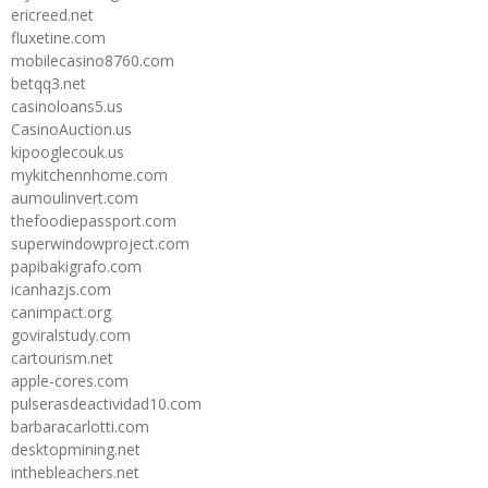
ericreed.net
fluxetine.com
mobilecasino8760.com
betqq3.net
casinoloans5.us
CasinoAuction.us
kipooglecouk.us
mykitchennhome.com
aumoulinvert.com
thefoodiepassport.com
superwindowproject.com
papibakigrafo.com
icanhazjs.com
canimpact.org
goviralstudy.com
cartourism.net
apple-cores.com
pulserasdeactividad10.com
barbaracarlotti.com
desktopmining.net
inthebleachers.net