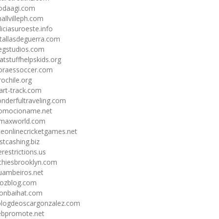
daagi.com
allvilleph.com
liciasuroeste.info
tallasdeguerra.com
egstudios.com
atstuffhelpskids.org
raessoccer.com
rochile.org
art-track.com
nderfultraveling.com
omocioname.net
maxworld.com
eeonlinecricketgames.net
stcashing.biz
rerestrictions.us
chiesbrooklyn.com
ambeiros.net
fozblog.com
onbaihat.com
blogdeoscargonzalez.com
bpromote.net