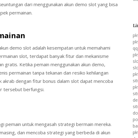
 keuntungan dari menggunakan akun demo slot yang bisa
pek permainan.
Li
rmainan
pk
pk
 akun demo slot adalah kesempatan untuk memahami
qq
pk
rmainan slot, terdapat banyak fitur dan mekanisme
sl
aran gratis. Ketika pemain menggunakan akun demo,
sl
nis permainan tanpa tekanan dan resiko kehilangan
pk
si
k akrab dengan fitur bonus dalam slot dapat mencoba
pk
r tersebut berfungsi.
si
de
si
do
po
gi pemain untuk mengasah strategi bermain mereka.
ba
-masing, dan mencoba strategi yang berbeda di akun
pk