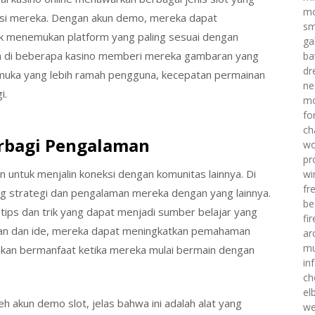
mo
nsi mereka. Dengan akun demo, mereka dapat
sm
tuk menemukan platform yang paling sesuai dengan
ga
n di beberapa kasino memberi mereka gambaran yang
ba
dr
muka yang lebih ramah pengguna, kecepatan permainan
ne
i.
mo
fo
ch
rbagi Pengalaman
wo
pr
untuk menjalin koneksi dengan komunitas lainnya. Di
wi
fr
ng strategi dan pengalaman mereka dengan yang lainnya.
be
ips dan trik yang dapat menjadi sumber belajar yang
fi
aman dan ide, mereka dapat meningkatkan pemahaman
ar
mu
akan bermanfaat ketika mereka mulai bermain dengan
in
ch
el
 akun demo slot, jelas bahwa ini adalah alat yang
we