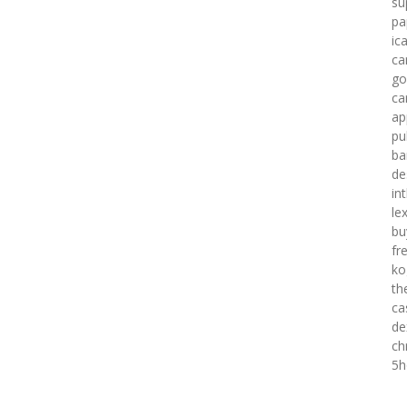
su
pa
ic
ca
go
ca
ap
pu
ba
de
in
le
bu
fr
ko
th
ca
de
ch
5h