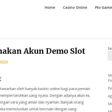
Home
Casino Online
Pkv Game
Se
akan Akun Demo Slot
 2026
Me
t
Pe
Pe
ditawarkan oleh banyak kasino online bagi para pemain
mempertaruhkan uang nyata. Dengan adanya akun ini,
ag
engan cara yang aman dan nyaman. Banyak orang
Me
reka memutuskan untuk bermain dengan uang
Me