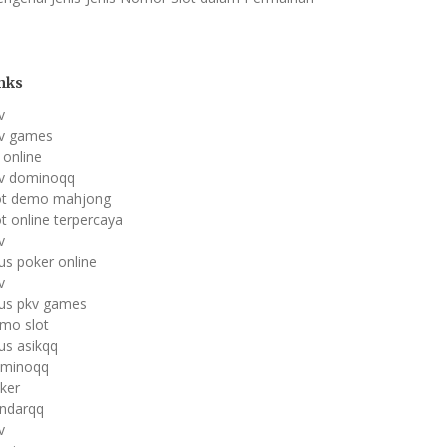
nks
v
v games
 online
v dominoqq
ot demo mahjong
ot online terpercaya
v
tus poker online
v
tus pkv games
mo slot
tus asikqq
minoqq
ker
ndarqq
v