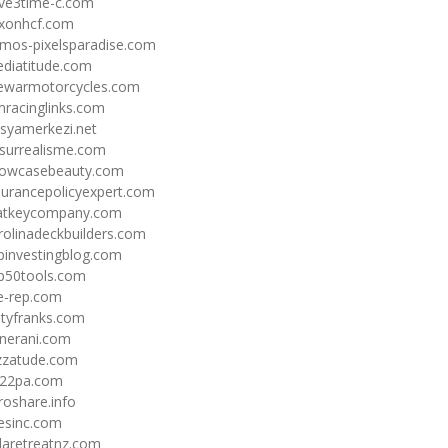
ve3time-c.com
xonhcf.com
mos-pixelsparadise.com
diatitude.com
ewarmotorcycles.com
mracinglinks.com
syamerkezi.net
-surrealisme.com
owcasebeauty.com
surancepolicyexpert.com
atkeycompany.com
rolinadeckbuilders.com
pinvestingblog.com
p50tools.com
e-rep.com
ltyfranks.com
nerani.com
zzatude.com
22pa.com
roshare.info
lesinc.com
laretreatnz.com