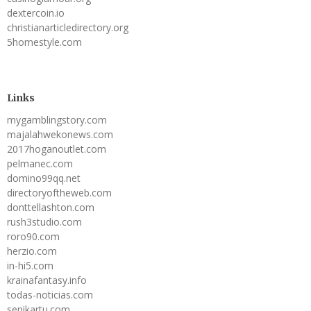
dextercoin.io
christianarticledirectory.org
5homestyle.com
Links
mygamblingstory.com
majalahwekonews.com
2017hoganoutlet.com
pelmanec.com
domino99qq.net
directoryoftheweb.com
donttellashton.com
rush3studio.com
roro90.com
herzio.com
in-hi5.com
krainafantasy.info
todas-noticias.com
senikartu.com