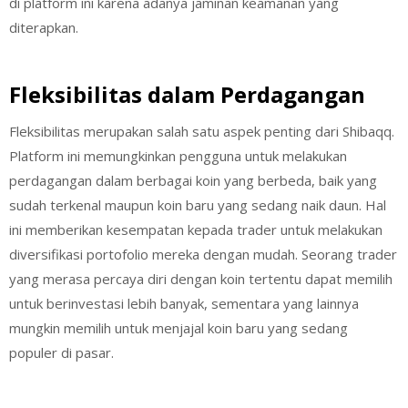
di platform ini karena adanya jaminan keamanan yang
diterapkan.
Fleksibilitas dalam Perdagangan
Fleksibilitas merupakan salah satu aspek penting dari Shibaqq.
Platform ini memungkinkan pengguna untuk melakukan
perdagangan dalam berbagai koin yang berbeda, baik yang
sudah terkenal maupun koin baru yang sedang naik daun. Hal
ini memberikan kesempatan kepada trader untuk melakukan
diversifikasi portofolio mereka dengan mudah. Seorang trader
yang merasa percaya diri dengan koin tertentu dapat memilih
untuk berinvestasi lebih banyak, sementara yang lainnya
mungkin memilih untuk menjajal koin baru yang sedang
populer di pasar.