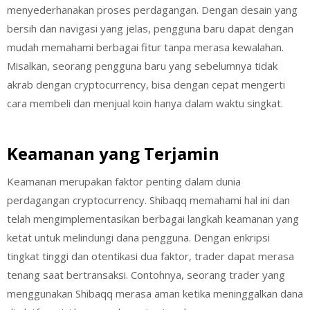
menyederhanakan proses perdagangan. Dengan desain yang
bersih dan navigasi yang jelas, pengguna baru dapat dengan
mudah memahami berbagai fitur tanpa merasa kewalahan.
Misalkan, seorang pengguna baru yang sebelumnya tidak
akrab dengan cryptocurrency, bisa dengan cepat mengerti
cara membeli dan menjual koin hanya dalam waktu singkat.
Keamanan yang Terjamin
Keamanan merupakan faktor penting dalam dunia
perdagangan cryptocurrency. Shibaqq memahami hal ini dan
telah mengimplementasikan berbagai langkah keamanan yang
ketat untuk melindungi dana pengguna. Dengan enkripsi
tingkat tinggi dan otentikasi dua faktor, trader dapat merasa
tenang saat bertransaksi. Contohnya, seorang trader yang
menggunakan Shibaqq merasa aman ketika meninggalkan dana