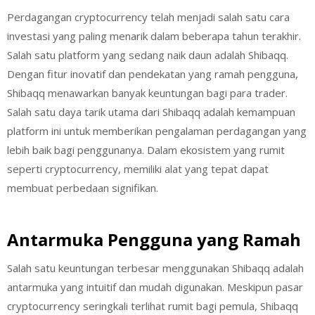
Perdagangan cryptocurrency telah menjadi salah satu cara
investasi yang paling menarik dalam beberapa tahun terakhir.
Salah satu platform yang sedang naik daun adalah Shibaqq.
Dengan fitur inovatif dan pendekatan yang ramah pengguna,
Shibaqq menawarkan banyak keuntungan bagi para trader.
Salah satu daya tarik utama dari Shibaqq adalah kemampuan
platform ini untuk memberikan pengalaman perdagangan yang
lebih baik bagi penggunanya. Dalam ekosistem yang rumit
seperti cryptocurrency, memiliki alat yang tepat dapat
membuat perbedaan signifikan.
Antarmuka Pengguna yang Ramah
Salah satu keuntungan terbesar menggunakan Shibaqq adalah
antarmuka yang intuitif dan mudah digunakan. Meskipun pasar
cryptocurrency seringkali terlihat rumit bagi pemula, Shibaqq