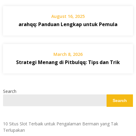
August 16, 2025
arahqq: Panduan Lengkap untuk Pemula
March 8, 2026
Strategi Menang di Pitbulqq: Tips dan Trik
Search
Search
10 Situs Slot Terbaik untuk Pengalaman Bermain yang Tak
Terlupakan