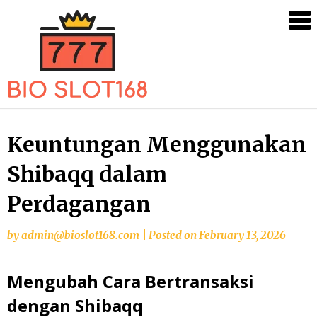
Skip
Situs
to
Judi
content
Online
Terbaik
dengan
Slot
Keuntungan Menggunakan
Gacor
dan
Shibaqq dalam
Fitur
Perdagangan
Server
PKV
by
admin@bioslot168.com
|
Posted on
February 13, 2026
Games
Mengubah Cara Bertransaksi
dengan Shibaqq