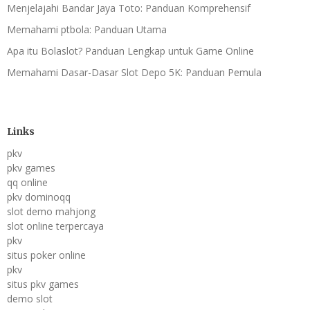
Menjelajahi Bandar Jaya Toto: Panduan Komprehensif
Memahami ptbola: Panduan Utama
Apa itu Bolaslot? Panduan Lengkap untuk Game Online
Memahami Dasar-Dasar Slot Depo 5K: Panduan Pemula
Links
pkv
pkv games
qq online
pkv dominoqq
slot demo mahjong
slot online terpercaya
pkv
situs poker online
pkv
situs pkv games
demo slot