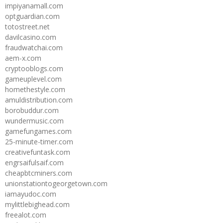
impiyanamall.com
optguardian.com
totostreet.net
davilcasino.com
fraudwatchai.com
aem-x.com
cryptooblogs.com
gameuplevel.com
homethestyle.com
amuldistribution.com
borobuddur.com
wundermusic.com
gamefungames.com
25-minute-timer.com
creativefuntask.com
engrsaifulsaif.com
cheapbtcminers.com
unionstationtogeorgetown.com
iamayudoc.com
mylittlebighead.com
freealot.com