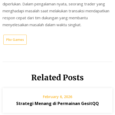
diperlukan. Dalam pengalaman nyata, seorang trader yang
menghadapi masalah saat melakukan transaksi mendapatkan
respon cepat dari tim dukungan yang membantu
menyelesaikan masalah dalam waktu singkat.
Pkv Games
Related Posts
February 6, 2026
Strategi Menang di Permainan GesitQQ