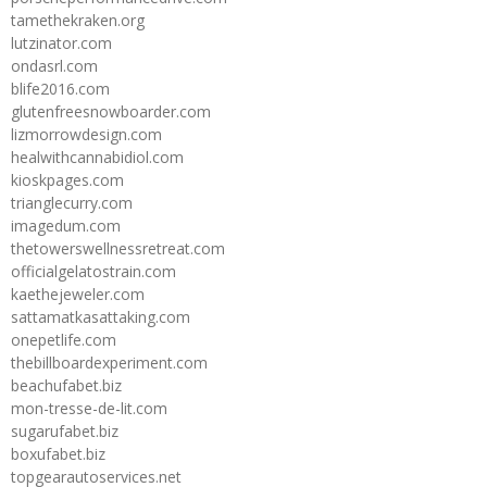
tamethekraken.org
lutzinator.com
ondasrl.com
blife2016.com
glutenfreesnowboarder.com
lizmorrowdesign.com
healwithcannabidiol.com
kioskpages.com
trianglecurry.com
imagedum.com
thetowerswellnessretreat.com
officialgelatostrain.com
kaethejeweler.com
sattamatkasattaking.com
onepetlife.com
thebillboardexperiment.com
beachufabet.biz
mon-tresse-de-lit.com
sugarufabet.biz
boxufabet.biz
topgearautoservices.net