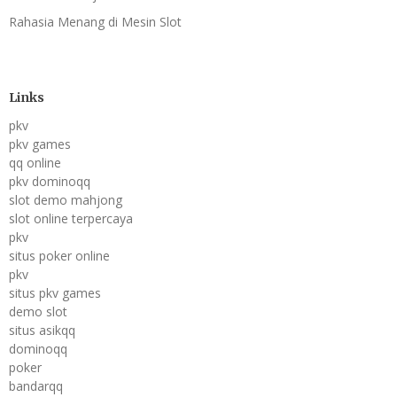
Rahasia Menang di Mesin Slot
Links
pkv
pkv games
qq online
pkv dominoqq
slot demo mahjong
slot online terpercaya
pkv
situs poker online
pkv
situs pkv games
demo slot
situs asikqq
dominoqq
poker
bandarqq