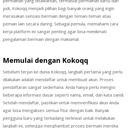
permainan yang ditawarkan, termasuk permainan kartu dan
judi, Kokoqq menjadi pilihan bagi banyak orang yang ingin
merasakan sensasi bermain dengan teman-teman atau
pemain lain secara daring. Sebagai pemula, memahami cara
kerja platform ini sangat penting agar bisa menikmati
pengalaman bermain dengan maksimal.
Memulai dengan Kokoqq
Sebelum terjun ke dunia Kokoqq, langkah pertama yang perlu
dilakukan adalah mendaftar untuk membuat akun. Proses
pendaftaran sangat sederhana. Anda hanya perlu mengisi
beberapa informasi dasar seperti nama, email, dan kata sandi.
Setelah mendaftar, pastikan untuk memverifikasi akun Anda
agar bisa mengakses semua fitur dengan baik. Banyak
pengguna baru yang terkadang terlewat untuk melakukan
langkah ini, sehingga menghambat proses bermain mereka.