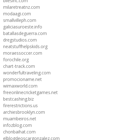
bilesinc.com
milaretreatnz.com
modaagi.com
smallvilleph.com
galiciasuroeste.info
batallasdeguerra.com
dregstudios.com
neatstuffhelpskids.org
moraessoccer.com
forochile.org
chart-track.com
wonderfultraveling.com
promocioname.net
wimaxworld.com
freeonlinecricketgames.net
bestcashing.biz
firerestrictions.us
archiesbrooklyn.com
muambeiros.net
infozblog.com
chonbaihat.com
elblogdeoscargonzalez.com