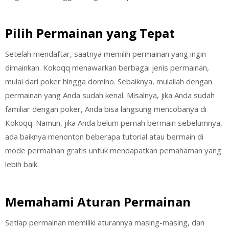
Pilih Permainan yang Tepat
Setelah mendaftar, saatnya memilih permainan yang ingin
dimainkan. Kokoqq menawarkan berbagai jenis permainan,
mulai dari poker hingga domino. Sebaiknya, mulailah dengan
permainan yang Anda sudah kenal. Misalnya, jika Anda sudah
familiar dengan poker, Anda bisa langsung mencobanya di
Kokoqq. Namun, jika Anda belum pernah bermain sebelumnya,
ada baiknya menonton beberapa tutorial atau bermain di
mode permainan gratis untuk mendapatkan pemahaman yang
lebih baik.
Memahami Aturan Permainan
Setiap permainan memiliki aturannya masing-masing, dan