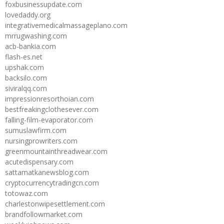
foxbusinessupdate.com
lovedaddy.org
integrativemedicalmassageplano.com
mrrugwashing.com
acb-bankia.com
flash-es.net
upshak.com
backsilo.com
siviralqq.com
impressionresorthoian.com
bestfreakingclothesever.com
falling-film-evaporator.com
sumuslawfirm.com
nursingprowriters.com
greenmountainthreadwear.com
acutedispensary.com
sattamatkanewsblog.com
cryptocurrencytradingcn.com
totowaz.com
charlestonwipesettlement.com
brandfollowmarket.com