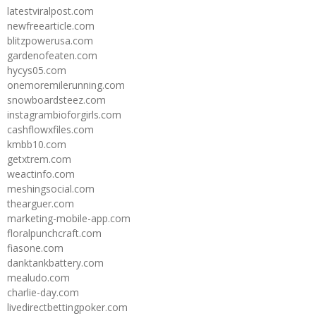
latestviralpost.com
newfreearticle.com
blitzpowerusa.com
gardenofeaten.com
hycys05.com
onemoremilerunning.com
snowboardsteez.com
instagrambioforgirls.com
cashflowxfiles.com
kmbb10.com
getxtrem.com
weactinfo.com
meshingsocial.com
thearguer.com
marketing-mobile-app.com
floralpunchcraft.com
fiasone.com
danktankbattery.com
mealudo.com
charlie-day.com
livedirectbettingpoker.com