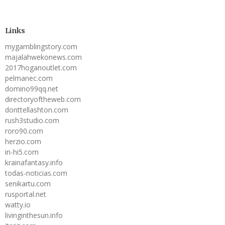
Links
mygamblingstory.com
majalahwekonews.com
2017hoganoutlet.com
pelmanec.com
domino99qq.net
directoryoftheweb.com
donttellashton.com
rush3studio.com
roro90.com
herzio.com
in-hi5.com
krainafantasy.info
todas-noticias.com
senikartu.com
rusportal.net
watty.io
livinginthesun.info