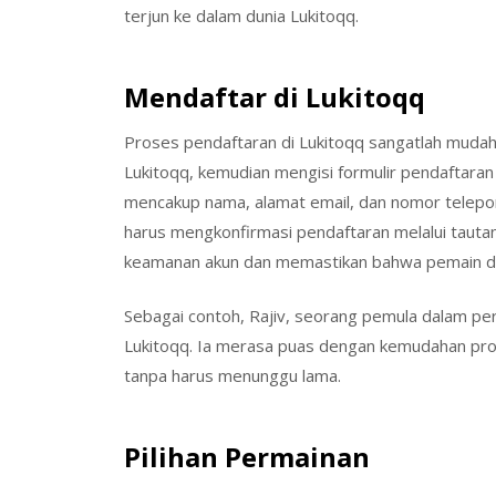
terjun ke dalam dunia Lukitoqq.
Mendaftar di Lukitoqq
Proses pendaftaran di Lukitoqq sangatlah mudah
Lukitoqq, kemudian mengisi formulir pendaftaran
mencakup nama, alamat email, dan nomor telepon
harus mengkonfirmasi pendaftaran melalui tautan
keamanan akun dan memastikan bahwa pemain dapa
Sebagai contoh, Rajiv, seorang pemula dalam per
Lukitoqq. Ia merasa puas dengan kemudahan pr
tanpa harus menunggu lama.
Pilihan Permainan