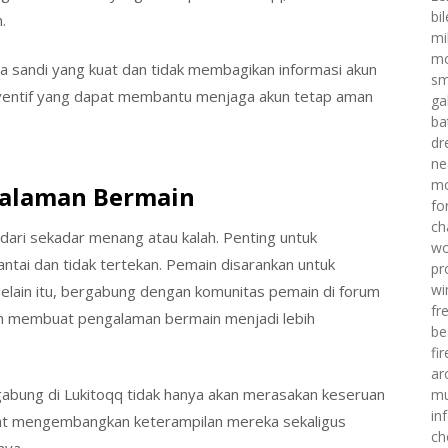
bi
.
mi
mo
a sandi yang kuat dan tidak membagikan informasi akun
sm
reventif yang dapat membantu menjaga akun tetap aman
ga
ba
dr
ne
mo
galaman Bermain
fo
ch
dari sekadar menang atau kalah. Penting untuk
wo
ntai dan tidak tertekan. Pemain disarankan untuk
pr
wi
 Selain itu, bergabung dengan komunitas pemain di forum
fr
n membuat pengalaman bermain menjadi lebih
be
fi
ar
gabung di Lukitoqq tidak hanya akan merasakan keseruan
mu
in
apat mengembangkan keterampilan mereka sekaligus
ch