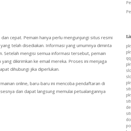
Pe
Pe
Li
 dan cepat. Pemain hanya perlu mengunjungi situs resmi
 yang telah disediakan. Informasi yang umumnya diminta
pk
pk
. Setelah mengisi semua informasi tersebut, pemain
qq
 yang dikirimkan ke email mereka. Proses ini menjaga
pk
t dihubungi jika diperlukan.
sl
sl
pk
mainan online, baru-baru ini mencoba pendaftaran di
si
osesnya dan dapat langsung memulai petualangannya
pk
si
de
si
do
po