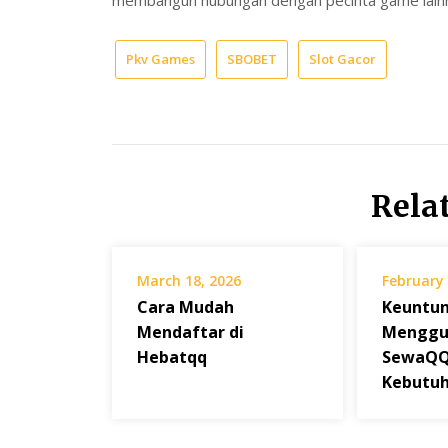
membangun hubungan dengan pecinta game lain
Pkv Games
SBOBET
Slot Gacor
Rela
March 18, 2026
February 
Cara Mudah
Keuntu
Mendaftar di
Menggu
Hebatqq
SewaQQ
Kebutu