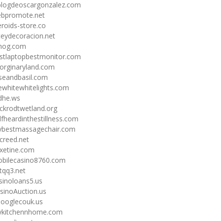
blogdeoscargonzalez.com
bpromote.net
eroids-store.co
teydecoracion.net
thog.com
stlaptopbestmonitor.com
orginaryland.com
seandbasil.com
ewhitewhitelights.com
dhe.ws
ckrodtwetland.org
lfheardinthestillness.com
bestmassagechair.com
icreed.net
uxetine.com
bilecasino8760.com
tqq3.net
sinoloans5.us
sinoAuction.us
pooglecouk.us
kitchennhome.com