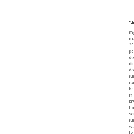
Li
my
ma
20
pe
do
di
do
ru
ro
he
in
kr
to
se
ru
wa
li