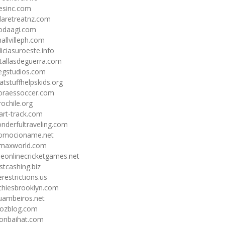
lesinc.com
laretreatnz.com
daagi.com
allvilleph.com
liciasuroeste.info
tallasdeguerra.com
egstudios.com
atstuffhelpskids.org
raessoccer.com
rochile.org
art-track.com
nderfultraveling.com
omocioname.net
maxworld.com
eeonlinecricketgames.net
stcashing.biz
rerestrictions.us
chiesbrooklyn.com
ambeiros.net
fozblog.com
onbaihat.com