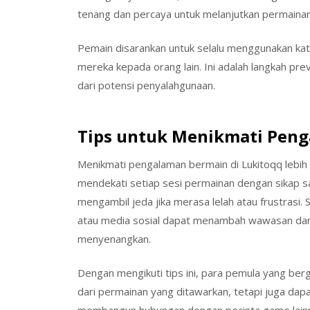
tenang dan percaya untuk melanjutkan permainan
Pemain disarankan untuk selalu menggunakan kat
mereka kepada orang lain. Ini adalah langkah p
dari potensi penyalahgunaan.
Tips untuk Menikmati Pen
Menikmati pengalaman bermain di Lukitoqq lebih 
mendekati setiap sesi permainan dengan sikap sa
mengambil jeda jika merasa lelah atau frustrasi.
atau media sosial dapat menambah wawasan da
menyenangkan.
Dengan mengikuti tips ini, para pemula yang ber
dari permainan yang ditawarkan, tetapi juga d