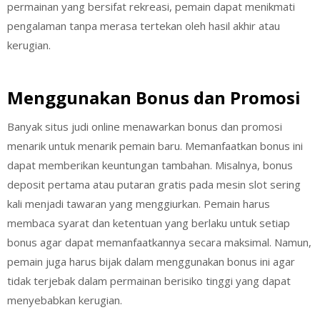
permainan yang bersifat rekreasi, pemain dapat menikmati
pengalaman tanpa merasa tertekan oleh hasil akhir atau
kerugian.
Menggunakan Bonus dan Promosi
Banyak situs judi online menawarkan bonus dan promosi
menarik untuk menarik pemain baru. Memanfaatkan bonus ini
dapat memberikan keuntungan tambahan. Misalnya, bonus
deposit pertama atau putaran gratis pada mesin slot sering
kali menjadi tawaran yang menggiurkan. Pemain harus
membaca syarat dan ketentuan yang berlaku untuk setiap
bonus agar dapat memanfaatkannya secara maksimal. Namun,
pemain juga harus bijak dalam menggunakan bonus ini agar
tidak terjebak dalam permainan berisiko tinggi yang dapat
menyebabkan kerugian.