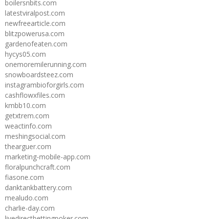
boilersnbits.com
latestviralpost.com
newfreearticle.com
blitzpowerusa.com
gardenofeaten.com
hycys05.com
onemoremilerunning.com
snowboardsteez.com
instagrambioforgirls.com
cashflowxfiles.com
kmbb10.com
getxtrem.com
weactinfo.com
meshingsocial.com
thearguer.com
marketing-mobile-app.com
floralpunchcraft.com
fiasone.com
danktankbattery.com
mealudo.com
charlie-day.com
livedirectbettingpoker.com