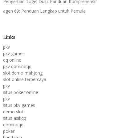
Pengertian Togel Dulu: Panduan Komprehensif
agen 69: Panduan Lengkap untuk Pemula
Links
pkv
pkv games
qq online
pkv dominoqq
slot demo mahjong
slot online terpercaya
pkv
situs poker online
pkv
situs pkv games
demo slot
situs asikqq
dominoqq
poker
bandarqq