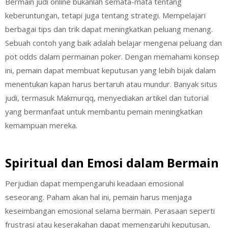
Bermain judi online bukanlah semata-mata tentang
keberuntungan, tetapi juga tentang strategi. Mempelajari
berbagai tips dan trik dapat meningkatkan peluang menang.
Sebuah contoh yang baik adalah belajar mengenai peluang dan
pot odds dalam permainan poker. Dengan memahami konsep
ini, pemain dapat membuat keputusan yang lebih bijak dalam
menentukan kapan harus bertaruh atau mundur. Banyak situs
judi, termasuk Makmurqq, menyediakan artikel dan tutorial
yang bermanfaat untuk membantu pemain meningkatkan
kemampuan mereka.
Spiritual dan Emosi dalam Bermain
Perjudian dapat mempengaruhi keadaan emosional
seseorang. Paham akan hal ini, pemain harus menjaga
keseimbangan emosional selama bermain. Perasaan seperti
frustrasi atau keserakahan dapat memengaruhi keputusan,