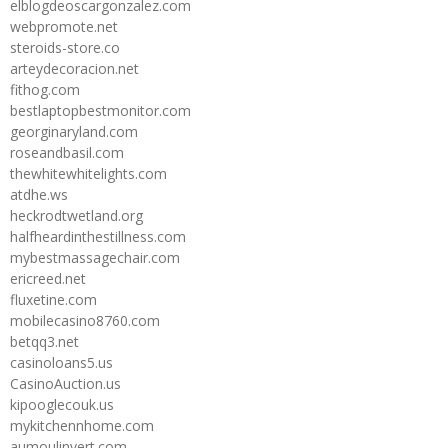
elblogdeoscargonzalez.com
webpromote.net
steroids-store.co
arteydecoracion.net
fithog.com
bestlaptopbestmonitor.com
georginaryland.com
roseandbasil.com
thewhitewhitelights.com
atdhe.ws
heckrodtwetland.org
halfheardinthestillness.com
mybestmassagechair.com
ericreed.net
fluxetine.com
mobilecasino8760.com
betqq3.net
casinoloans5.us
CasinoAuction.us
kipooglecouk.us
mykitchennhome.com
aumoulinvert.com