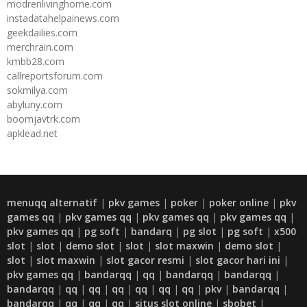
modrenlivinghome.com
instadatahelpainews.com
geekdailies.com
merchrain.com
kmbb28.com
callreportsforum.com
sokmilya.com
abyluny.com
boomjavtrk.com
apklead.net
menuqq alternatif
|
pkv games
|
poker
|
poker online
|
pkv
games qq
|
pkv games qq
|
pkv games qq
|
pkv games qq
|
pkv games qq
|
pg soft
|
bandarq
|
pg slot
|
pg soft
|
x500
slot
|
slot
|
demo slot
|
slot
|
slot maxwin
|
demo slot
|
slot
|
slot maxwin
|
slot gacor resmi
|
slot gacor hari ini
|
pkv games qq
|
bandarqq
|
qq
|
bandarqq
|
bandarqq
|
bandarqq
|
qq
|
qq
|
qq
|
qq
|
qq
|
qq
|
pkv
|
bandarqq
|
bandarqq
|
qq
|
qq
|
qq
|
situs slot online
|
sbobet
|