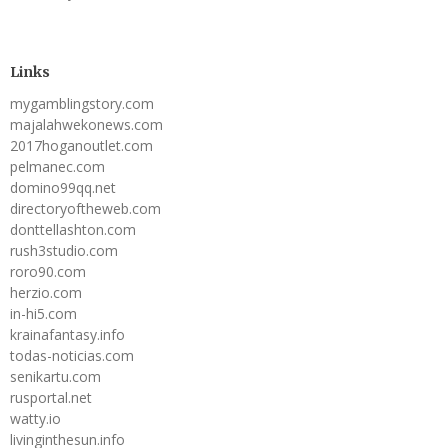
Links
mygamblingstory.com
majalahwekonews.com
2017hoganoutlet.com
pelmanec.com
domino99qq.net
directoryoftheweb.com
donttellashton.com
rush3studio.com
roro90.com
herzio.com
in-hi5.com
krainafantasy.info
todas-noticias.com
senikartu.com
rusportal.net
watty.io
livinginthesun.info