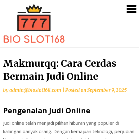
Skip
Situs
to
Judi
content
Online
Terbaik
dengan
Slot
Makmurqq: Cara Cerdas
Gacor
dan
Bermain Judi Online
Fitur
Server
by
admin@bioslot168.com
|
Posted on
September 9, 2025
PKV
Games
Pengenalan Judi Online
Judi online telah menjadi pilihan hiburan yang populer di
kalangan banyak orang. Dengan kemajuan teknologi, perjudian