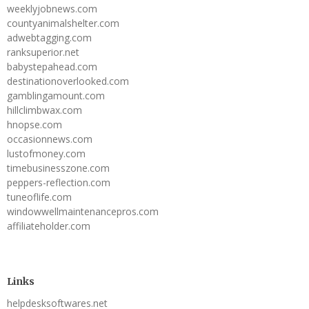
weeklyjobnews.com
countyanimalshelter.com
adwebtagging.com
ranksuperior.net
babystepahead.com
destinationoverlooked.com
gamblingamount.com
hillclimbwax.com
hnopse.com
occasionnews.com
lustofmoney.com
timebusinesszone.com
peppers-reflection.com
tuneoflife.com
windowwellmaintenancepros.com
affiliateholder.com
Links
helpdesksoftwares.net