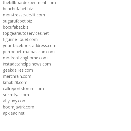
thebillboardexperiment.com
beachufabet.biz
mon-tresse-de-lit.com
sugarufabet.biz
boxufabet.biz
topgearautoservices.net
figurine-jouet.com
your-facebook-address.com
perroquet-ma-passion.com
modrenlivinghome.com
instadatahelpainews.com
geekdailies.com
merchrain.com
kmbb28.com
callreportsforum.com
sokmilya.com
abyluny.com
boomjavtrk.com
apklead.net