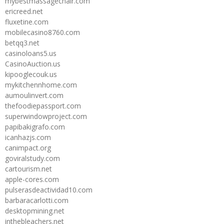
mybestmassagechair.com
ericreed.net
fluxetine.com
mobilecasino8760.com
betqq3.net
casinoloans5.us
CasinoAuction.us
kipooglecouk.us
mykitchennhome.com
aumoulinvert.com
thefoodiepassport.com
superwindowproject.com
papibakigrafo.com
icanhazjs.com
canimpact.org
goviralstudy.com
cartourism.net
apple-cores.com
pulserasdeactividad10.com
barbaracarlotti.com
desktopmining.net
inthebleachers.net