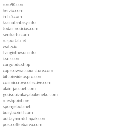
roro90.com
herzio.com
in-hi5.com
krainafantasy.info
todas-noticias.com
senikartu.com
rusportal.net
watty.io
livinginthesun.info
itsriz.com
cargoods.shop
capetownacupuncture.com
bitcoinvideospro.com
cosmiccrowcollective.com
alain-jacquet.com
gotisouizakayabakeneko.com
meshpoint.me
spongebob.net
busyboxintl.com
auttayanratchapak.com
postcoffeebarva.com