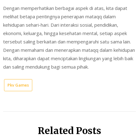
Dengan memperhatikan berbagai aspek di atas, kita dapat
melihat betapa pentingnya penerapan mataqq dalam
kehidupan sehari-hari. Dari interaksi sosial, pendidikan,
ekonomi, keluarga, hingga kesehatan mental, setiap aspek
tersebut saling berkaitan dan mempengaruhi satu sama lain.
Dengan memahami dan menerapkan mataqq dalam kehidupan
kita, diharapkan dapat menciptakan lingkungan yang lebih baik
dan saling mendukung bagi semua pihak.
Pkv Games
Related Posts