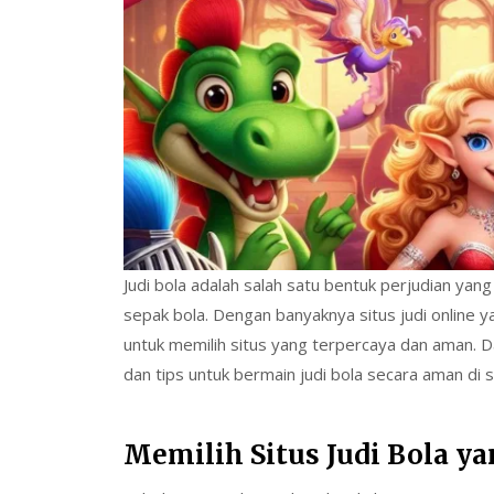
Judi bola adalah salah satu bentuk perjudian ya
sepak bola. Dengan banyaknya situs judi online 
untuk memilih situs yang terpercaya dan aman. D
dan tips untuk bermain judi bola secara aman di 
Memilih Situs Judi Bola y