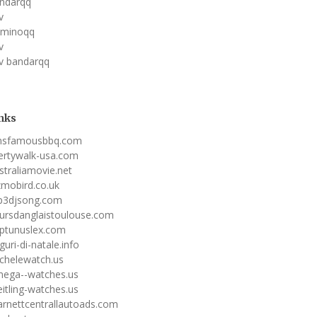
ndarqq
v
minoqq
v
v bandarqq
nks
msfamousbbq.com
bertywalk-usa.com
straliamovie.net
zmobird.co.uk
3djsong.com
ursdanglaistoulouse.com
ptunuslex.com
guri-di-natale.info
chelewatch.us
ega--watches.us
eitling-watches.us
arnettcentrallautoads.com