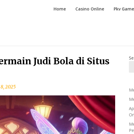
Home
Casino Online
Pkv Game
Se
main Judi Bola di Situs
 8, 2025
Me
Me
Ap
On
Me
Pe