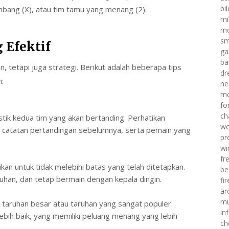
bi
mbang (X), atau tim tamu yang menang (2).
mi
mo
sm
 Efektif
ga
ba
, tetapi juga strategi. Berikut adalah beberapa tips
dr
:
ne
mo
fo
ch
tik kedua tim yang akan bertanding. Perhatikan
wo
 catatan pertandingan sebelumnya, serta pemain yang
pr
wi
fr
an untuk tidak melebihi batas yang telah ditetapkan.
be
ruhan, dan tetap bermain dengan kepala dingin.
fi
ar
mu
 taruhan besar atau taruhan yang sangat populer.
in
 lebih baik, yang memiliki peluang menang yang lebih
ch