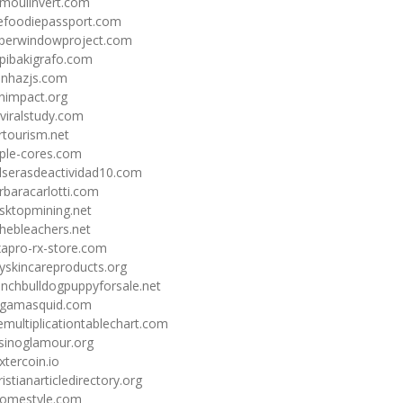
moulinvert.com
efoodiepassport.com
perwindowproject.com
pibakigrafo.com
anhazjs.com
nimpact.org
viralstudy.com
rtourism.net
ple-cores.com
lserasdeactividad10.com
rbaracarlotti.com
sktopmining.net
thebleachers.net
xapro-rx-store.com
yskincareproducts.org
enchbulldogpuppyforsale.net
gamasquid.com
emultiplicationtablechart.com
sinoglamour.org
xtercoin.io
ristianarticledirectory.org
omestyle.com