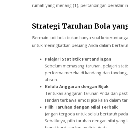
rumah yang menang (1), pertandingan berakhir i
Strategi Taruhan Bola yang
Bermain judi bola bukan hanya soal keberuntungan
untuk meningkatkan peluang Anda dalam bertaruh
Pelajari Statistik Pertandingan
Sebelum memasang taruhan, pelajari statis
performa mereka di kandang dan tandang,
absen.
Kelola Anggaran dengan Bijak
Tentukan anggaran taruhan Anda dan pastik
Hindari terbawa emosi jika kalah dalam ta
Pilih Taruhan dengan Nilai Terbaik
Jangan tergoda untuk selalu bertaruh pada
Sebaliknya, pilih taruhan dengan nilai yang
tinggi berdasarkan analisis Anda.