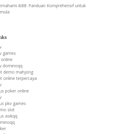
mahami ib88: Panduan Komprehensif untuk
mula
nks
v
v games
 online
v dominoqq
ot demo mahjong
ot online terpercaya
v
tus poker online
v
tus pkv games
mo slot
tus asikqq
minoqq
ker