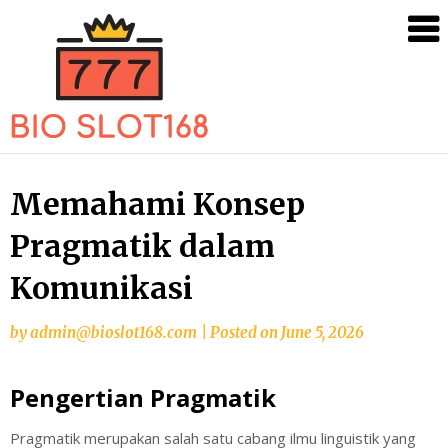
Skip
Situs
to
Judi
content
Online
Terbaik
dengan
Slot
Memahami Konsep
Gacor
dan
Pragmatik dalam
Fitur
Komunikasi
Server
PKV
by
admin@bioslot168.com
|
Posted on
June 5, 2026
Games
Pengertian Pragmatik
Pragmatik merupakan salah satu cabang ilmu linguistik yang