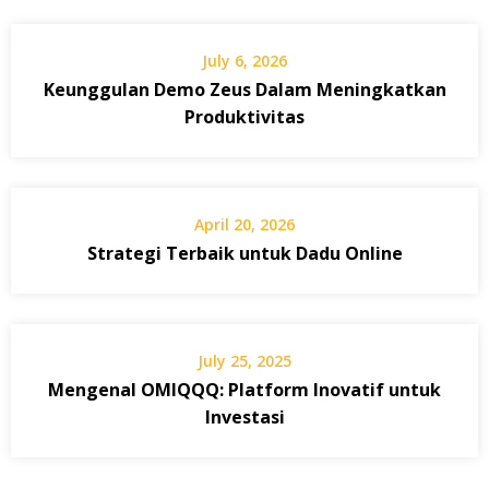
July 6, 2026
Keunggulan Demo Zeus Dalam Meningkatkan
Produktivitas
April 20, 2026
Strategi Terbaik untuk Dadu Online
July 25, 2025
Mengenal OMIQQQ: Platform Inovatif untuk
Investasi