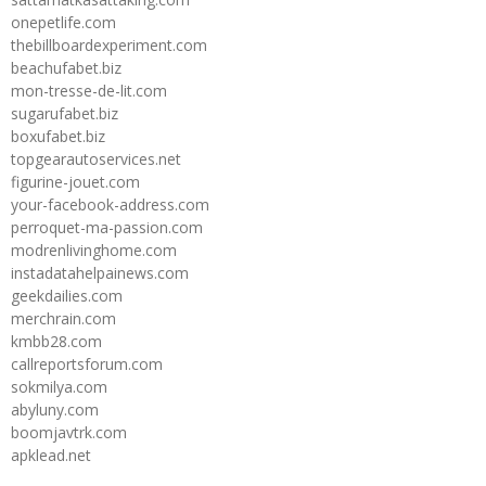
onepetlife.com
thebillboardexperiment.com
beachufabet.biz
mon-tresse-de-lit.com
sugarufabet.biz
boxufabet.biz
topgearautoservices.net
figurine-jouet.com
your-facebook-address.com
perroquet-ma-passion.com
modrenlivinghome.com
instadatahelpainews.com
geekdailies.com
merchrain.com
kmbb28.com
callreportsforum.com
sokmilya.com
abyluny.com
boomjavtrk.com
apklead.net