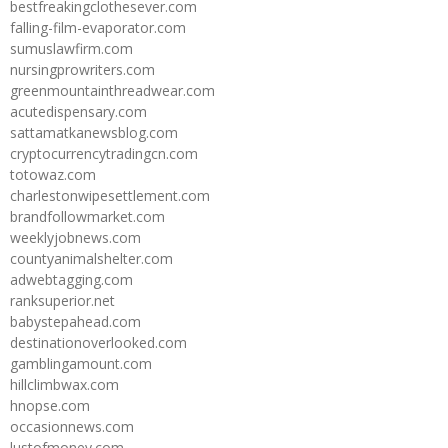
bestfreakingclothesever.com
falling-film-evaporator.com
sumuslawfirm.com
nursingprowriters.com
greenmountainthreadwear.com
acutedispensary.com
sattamatkanewsblog.com
cryptocurrencytradingcn.com
totowaz.com
charlestonwipesettlement.com
brandfollowmarket.com
weeklyjobnews.com
countyanimalshelter.com
adwebtagging.com
ranksuperior.net
babystepahead.com
destinationoverlooked.com
gamblingamount.com
hillclimbwax.com
hnopse.com
occasionnews.com
lustofmoney.com