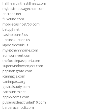
halfheardinthestillness.com
mybestmassagechair.com
ericreed.net
fluxetine.com
mobilecasino8760.com
betqq3.net
casinoloans5.us
CasinoAuction.us
kipooglecouk.us
mykitchennhome.com
aumoulinvert.com
thefoodiepassport.com
superwindowproject.com
papibakigrafo.com
icanhazjs.com
canimpact.org
goviralstudy.com
cartourism.net
apple-cores.com
pulserasdeactividad10.com
barbaracarlotti.com