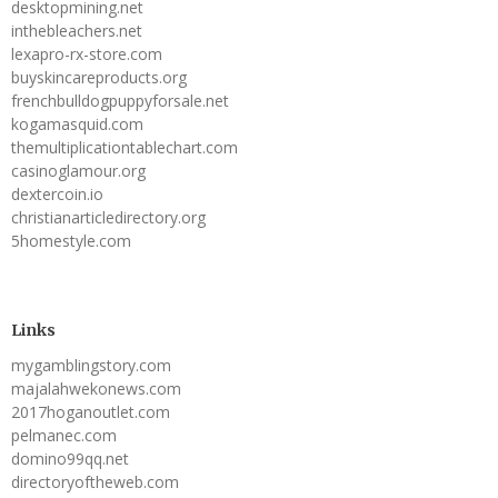
desktopmining.net
inthebleachers.net
lexapro-rx-store.com
buyskincareproducts.org
frenchbulldogpuppyforsale.net
kogamasquid.com
themultiplicationtablechart.com
casinoglamour.org
dextercoin.io
christianarticledirectory.org
5homestyle.com
Links
mygamblingstory.com
majalahwekonews.com
2017hoganoutlet.com
pelmanec.com
domino99qq.net
directoryoftheweb.com