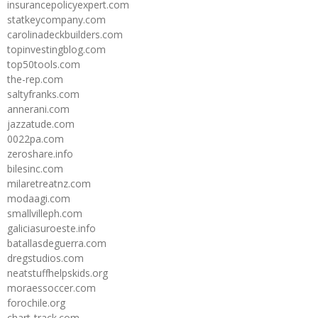
insurancepolicyexpert.com
statkeycompany.com
carolinadeckbuilders.com
topinvestingblog.com
top50tools.com
the-rep.com
saltyfranks.com
annerani.com
jazzatude.com
0022pa.com
zeroshare.info
bilesinc.com
milaretreatnz.com
modaagi.com
smallvilleph.com
galiciasuroeste.info
batallasdeguerra.com
dregstudios.com
neatstuffhelpskids.org
moraessoccer.com
forochile.org
chart-track.com