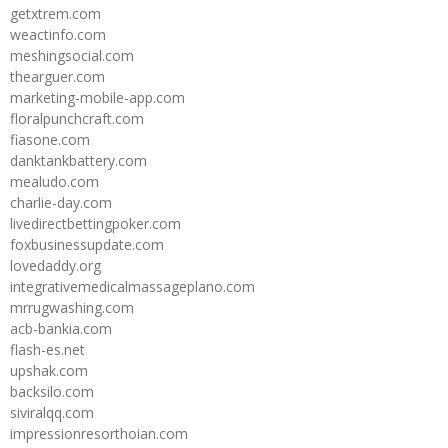
getxtrem.com
weactinfo.com
meshingsocial.com
thearguer.com
marketing-mobile-app.com
floralpunchcraft.com
fiasone.com
danktankbattery.com
mealudo.com
charlie-day.com
livedirectbettingpoker.com
foxbusinessupdate.com
lovedaddy.org
integrativemedicalmassageplano.com
mrrugwashing.com
acb-bankia.com
flash-es.net
upshak.com
backsilo.com
siviralqq.com
impressionresorthoian.com