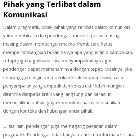
Pihak yang Terlibat dalam
Komunikasi
Dalam pragmatik, pihak-pihak yang terlibat dalam komunikasi,
yaitu pembicara dan pendengar, memiliki peran masing-
masing dalam membangun makna. Pembicara harus
mempertimbangkan bukan hanya apa yang ingin disampaikan,
tetapi juga bagaimana cara menyampaikannya agar
pendengar dapat memahaminya dengan tepat. Misalnya, jika
seorang guru ingin memberikan kritik kepada siswa, cara
penyampaian yang empatik dan konstruktif lebih mungkin
diterima daripada kritik yang langsung dan keras. Ini
menunjukkan bahwa gaya komunikasi harus disesuaikan
dengan konteks dan hubungan antar pihak.
Di sisi lain, pendengar juga memegang peranan dalam
pragmatik. Pendengar tidak hanya menerima informasi secara