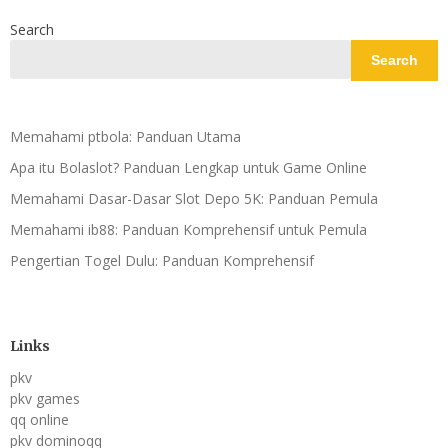
Search
Search
Memahami ptbola: Panduan Utama
Apa itu Bolaslot? Panduan Lengkap untuk Game Online
Memahami Dasar-Dasar Slot Depo 5K: Panduan Pemula
Memahami ib88: Panduan Komprehensif untuk Pemula
Pengertian Togel Dulu: Panduan Komprehensif
Links
pkv
pkv games
qq online
pkv dominoqq