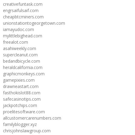
creativefuntask.com
engrsaifulsaif.com
cheapbtcminers.com
unionstationtogeorgetown.com
iamayudoc.com
mylittlebighead.com
freealot.com
asahiweekly.com
supercleanut.com
bedandbicycle.com
heraldcalifornia.com
graphicmonkeys.com
gamepixies.com
drawneastart.com
fasthokislot88.com
safecasinotips.com
jackpotchips.com
proelitesoftware.com
allcustomercarenumbers.com
familyblogger.xyz
chrisjohnslawgroup.com