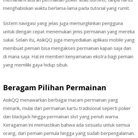
menghabiskan waktu berlama-lama pada tutorial yang rumit.
Sistem navigasi yang jelas juga memungkinkan pengguna
untuk dengan cepat menemukan jenis permainan yang mereka
sukai. Selain itu, AsikQQ juga menyediakan aplikasi mobile yang
membuat pemain bisa mengakses permainan kapan saja dan
di mana saja. Hal ini memberi kenyamanan ekstra bagi pemain
yang memiliki gaya hidup sibuk.
Beragam Pilihan Permainan
AsikQQ menawarkan berbagai macam permainan yang
menarik, mulai dari permainan kartu tradisional seperti poker
dan blackjack hingga permainan slot yang penuh warna.
Keragaman ini memastikan bahwa ada sesuatu untuk semua
orang, dari pemain pemula hingga yang sudah berpengalaman.