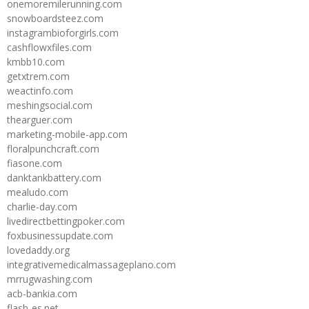
onemoremilerunning.com
snowboardsteez.com
instagrambioforgirls.com
cashflowxfiles.com
kmbb10.com
getxtrem.com
weactinfo.com
meshingsocial.com
thearguer.com
marketing-mobile-app.com
floralpunchcraft.com
fiasone.com
danktankbattery.com
mealudo.com
charlie-day.com
livedirectbettingpoker.com
foxbusinessupdate.com
lovedaddy.org
integrativemedicalmassageplano.com
mrrugwashing.com
acb-bankia.com
flash-es.net