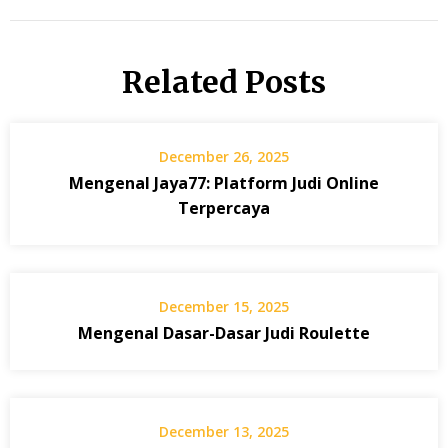
Related Posts
December 26, 2025
Mengenal Jaya77: Platform Judi Online
Terpercaya
December 15, 2025
Mengenal Dasar-Dasar Judi Roulette
December 13, 2025