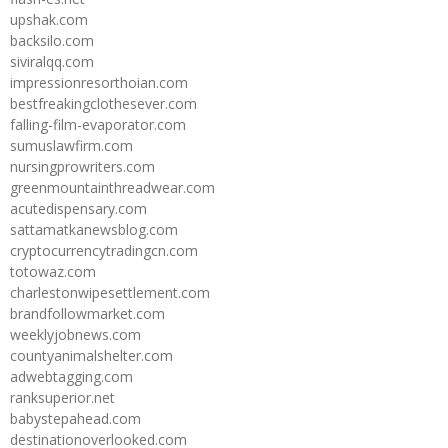
upshak.com
backsilo.com
siviralqq.com
impressionresorthoian.com
bestfreakingclothesever.com
falling-film-evaporator.com
sumuslawfirm.com
nursingprowriters.com
greenmountainthreadwear.com
acutedispensary.com
sattamatkanewsblog.com
cryptocurrencytradingcn.com
totowaz.com
charlestonwipesettlement.com
brandfollowmarket.com
weeklyjobnews.com
countyanimalshelter.com
adwebtagging.com
ranksuperior.net
babystepahead.com
destinationoverlooked.com