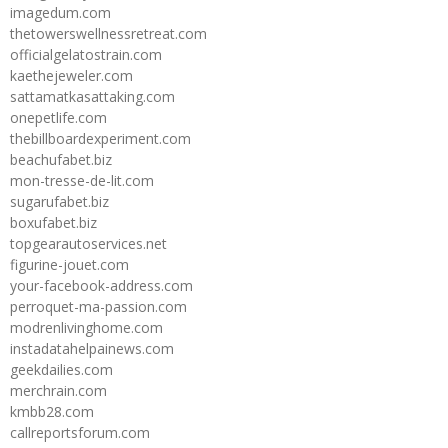
imagedum.com
thetowerswellnessretreat.com
officialgelatostrain.com
kaethejeweler.com
sattamatkasattaking.com
onepetlife.com
thebillboardexperiment.com
beachufabet.biz
mon-tresse-de-lit.com
sugarufabet.biz
boxufabet.biz
topgearautoservices.net
figurine-jouet.com
your-facebook-address.com
perroquet-ma-passion.com
modrenlivinghome.com
instadatahelpainews.com
geekdailies.com
merchrain.com
kmbb28.com
callreportsforum.com