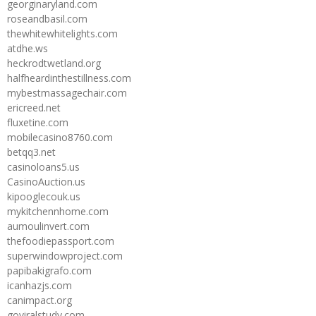
georginaryland.com
roseandbasil.com
thewhitewhitelights.com
atdhe.ws
heckrodtwetland.org
halfheardinthestillness.com
mybestmassagechair.com
ericreed.net
fluxetine.com
mobilecasino8760.com
betqq3.net
casinoloans5.us
CasinoAuction.us
kipooglecouk.us
mykitchennhome.com
aumoulinvert.com
thefoodiepassport.com
superwindowproject.com
papibakigrafo.com
icanhazjs.com
canimpact.org
goviralstudy.com