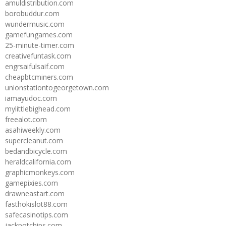
amuldistribution.com
borobuddur.com
wundermusic.com
gamefungames.com
25-minute-timer.com
creativefuntask.com
engrsaifulsaif.com
cheapbtcminers.com
unionstationtogeorgetown.com
iamayudoc.com
mylittlebighead.com
freealot.com
asahiweekly.com
supercleanut.com
bedandbicycle.com
heraldcalifornia.com
graphicmonkeys.com
gamepixies.com
drawneastart.com
fasthokislot88.com
safecasinotips.com
jackpotchips.com