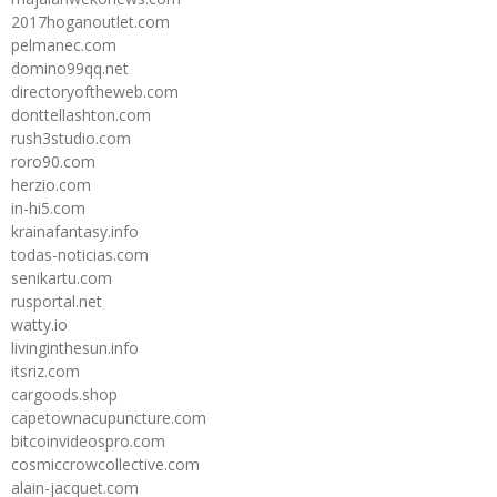
2017hoganoutlet.com
pelmanec.com
domino99qq.net
directoryoftheweb.com
donttellashton.com
rush3studio.com
roro90.com
herzio.com
in-hi5.com
krainafantasy.info
todas-noticias.com
senikartu.com
rusportal.net
watty.io
livinginthesun.info
itsriz.com
cargoods.shop
capetownacupuncture.com
bitcoinvideospro.com
cosmiccrowcollective.com
alain-jacquet.com