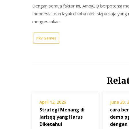
Dengan semua faktor ini, AmoiQQ berpotensi men
Indonesia, dan layak dicoba oleh siapa saja yan
mengesankan.
Pkv Games
Rela
April 12, 2026
June 20, 
Strategi Menang di
cara be
larisqq yang Harus
demo pg
Diketahui
dengan