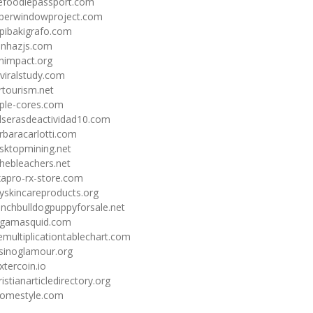
efoodiepassport.com
perwindowproject.com
pibakigrafo.com
anhazjs.com
nimpact.org
viralstudy.com
rtourism.net
ple-cores.com
lserasdeactividad10.com
rbaracarlotti.com
sktopmining.net
thebleachers.net
xapro-rx-store.com
yskincareproducts.org
enchbulldogpuppyforsale.net
gamasquid.com
emultiplicationtablechart.com
sinoglamour.org
xtercoin.io
ristianarticledirectory.org
omestyle.com