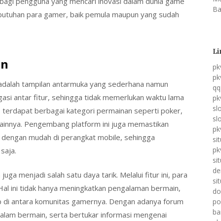
 bagi pengguna yang mencari inovasi dalam dunia game
Ba
kebutuhan para gamer, baik pemula maupun yang sudah
Li
an
pk
pk
adalah tampilan antarmuka yang sederhana namun
qq
si antar fitur, sehingga tidak memerlukan waktu lama
pk
sl
 terdapat berbagai kategori permainan seperti poker,
sl
lainnya. Pengembang platform ini juga memastikan
pk
 dengan mudah di perangkat mobile, sehingga
si
pk
saja.
si
de
juga menjadi salah satu daya tarik. Melalui fitur ini, para
si
 Hal ini tidak hanya meningkatkan pengalaman bermain,
do
ab di antara komunitas gamernya. Dengan adanya forum
po
ba
 dalam bermain, serta bertukar informasi mengenai