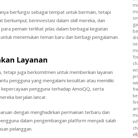
mi
mo
anya berfungsi sebagai tempat untuk bermain, tetapi
sm
 berkumpul, berinvestasi dalam skill mereka, dan
ga
ara pemain terlihat jelas dalam berbagai kegiatan
ba
l untuk menemukan teman baru dan berbagi pengalaman.
dr
ne
mo
fo
akan Layanan
ch
wo
, tetapi juga berkomitmen untuk memberikan layanan
pr
ntu pengguna yang mengalami kesulitan atau memiliki
wi
kan kepercayaan pengguna terhadap AmoiQQ, serta
fr
be
reka berjalan lancar.
fi
ar
embaruan dengan menghadirkan permainan terbaru dan
mu
n pengguna dalam pengembangan platform menjadi salah
in
ch
asan pelanggan.
el