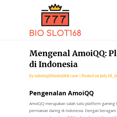
Skip
Situs
to
Judi
content
Online
Terbaik
dengan
Slot
Mengenal AmoiQQ: Pl
Gacor
dan
di Indonesia
Fitur
Server
by
admin@bioslot168.com
|
Posted on
July 18, 
PKV
Games
Pengenalan AmoiQQ
AmoiQQ merupakan salah satu platform gaming 
permainan daring di Indonesia. Dengan beragam