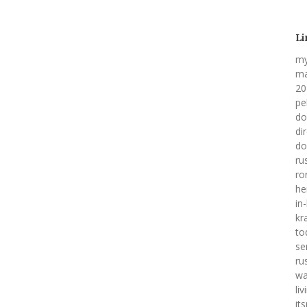
Li
my
ma
20
pe
do
di
do
ru
ro
he
in
kr
to
se
ru
wa
li
it