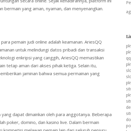
ntungan secara online. Sejak kehadirannya, platform ini
Pe
an bermain yang aman, nyaman, dan menyenangkan.
ag
Li
i para pemain judi online adalah keamanan. AriesQQ
pk
manan untuk melindungi datos pribadi dan transaksi
pk
nologi enkripsi yang canggih, AriesQQ memastikan
qq
pk
 tetap aman dari akses pihak ketiga. Selain itu,
sl
ng memberikan jaminan bahwa semua permainan yang
sl
pk
si
pk
si
de
si
 yang dapat dimainkan oleh para anggotanya. Beberapa
do
alah poker, domino, dan kasino live. Dalam bermain
po
 kompetisi melawan pemain lain dari seluruh penjuru