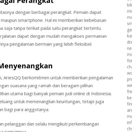
bagai Perangkat
bi
mi
litasnya dengan berbagai perangkat. Pemain dapat
mo
t, maupun smartphone. Hal ini memberikan kebebasan
sm
a saja tanpa terikat pada satu perangkat tertentu.
ga
erjalanan dapat dengan mudah mengakses permainan
ba
dr
ya pengalaman bermain yang lebih fleksibel.
ne
mo
fo
 Menyenangkan
ch
wo
kan, AriesQQ berkomitmen untuk memberikan pengalaman
pr
gan suasana yang ramah dan beragam pilihan
wi
fr
ilihan utama bagi banyak pemain judi online di Indonesia.
be
peluang untuk memenangkan keuntungan, tetapi juga
fi
an bagi para anggotanya.
ar
mu
in
an pelanggan dan selalu mengikuti perkembangan
ch
ra pemainnya.