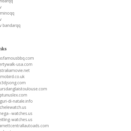
ndarqq
v
minoqq
v
v bandarqq
nks
msfamousbbq.com
bertywalk-usa.com
straliamovie.net
zmobird.co.uk
3djsong.com
ursdanglaistoulouse.com
ptunuslex.com
guri-di-natale.info
chelewatch.us
ega--watches.us
eitling-watches.us
arnettcentrallautoads.com