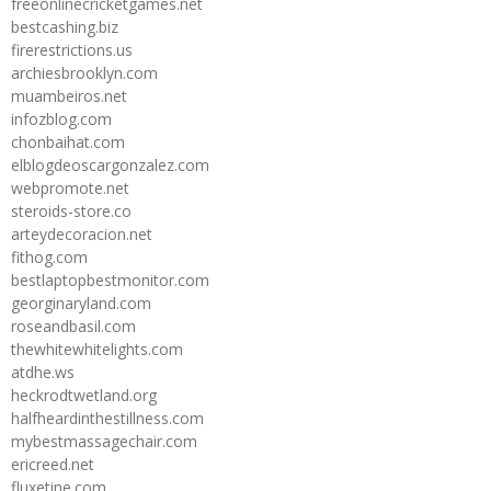
freeonlinecricketgames.net
bestcashing.biz
firerestrictions.us
archiesbrooklyn.com
muambeiros.net
infozblog.com
chonbaihat.com
elblogdeoscargonzalez.com
webpromote.net
steroids-store.co
arteydecoracion.net
fithog.com
bestlaptopbestmonitor.com
georginaryland.com
roseandbasil.com
thewhitewhitelights.com
atdhe.ws
heckrodtwetland.org
halfheardinthestillness.com
mybestmassagechair.com
ericreed.net
fluxetine.com