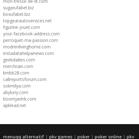
mon-tresse-de-lit.com
sugarufabet.biz
boxufabet.biz
topgearautoservices.net
figurine-jouet.com
your-facebook-address.com
perroquet-ma-passion.com
modrenlivinghome.com
instadatahelpainews.com
geekdailies.com
merchrain.com
kmbb28.com
callreportsforum.com
sokmilya.com
abyluny.com
boomjavtrk.com
apklead.net
menuqq alternatif
|
pkv games
|
poker
|
poker online
|
pkv