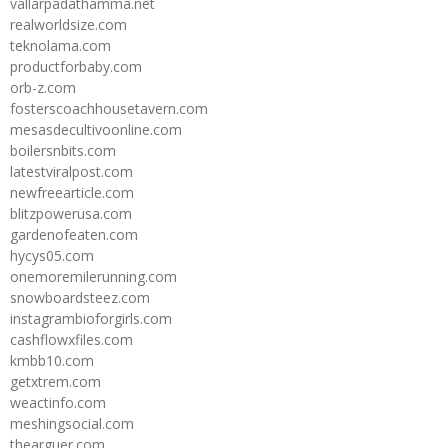
vallarpadathamma.net
realworldsize.com
teknolama.com
productforbaby.com
orb-z.com
fosterscoachhousetavern.com
mesasdecultivoonline.com
boilersnbits.com
latestviralpost.com
newfreearticle.com
blitzpowerusa.com
gardenofeaten.com
hycys05.com
onemoremilerunning.com
snowboardsteez.com
instagrambioforgirls.com
cashflowxfiles.com
kmbb10.com
getxtrem.com
weactinfo.com
meshingsocial.com
thearguer.com