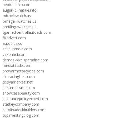
neptunuslex.com
auguri-di-natale.info
michelewatch.us
omega--watches.us
breitling-watches.us
tgarnettcentrallautoads.com
fixadvert.com
autopluz.co
save3time-c.com
vexonhcf.com
demos-pixelsparadise.com
mediatitude.com
prewarmotorcycles.com
simracinglinks.com
dosyamerkezi.net
le-surrealisme.com
showcasebeauty.com
insurancepolicyexpert.com
statkeycompany.com
carolinadeckbuilders.com
topinvestingblog.com