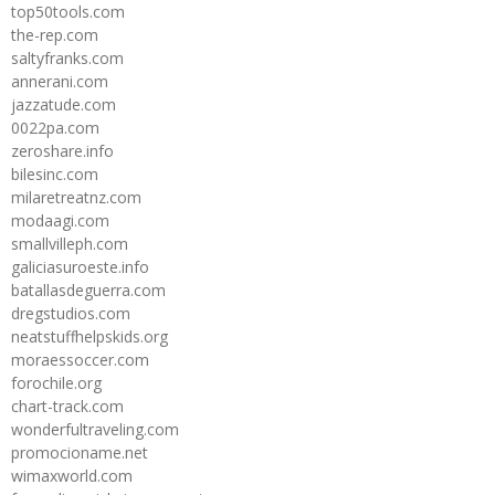
top50tools.com
the-rep.com
saltyfranks.com
annerani.com
jazzatude.com
0022pa.com
zeroshare.info
bilesinc.com
milaretreatnz.com
modaagi.com
smallvilleph.com
galiciasuroeste.info
batallasdeguerra.com
dregstudios.com
neatstuffhelpskids.org
moraessoccer.com
forochile.org
chart-track.com
wonderfultraveling.com
promocioname.net
wimaxworld.com