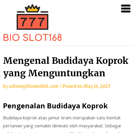
Skip
Situs
to
Judi
content
Online
Terbaik
dengan
Slot
Mengenal Budidaya Koprok
Gacor
dan
yang Menguntungkan
Fitur
Server
by
admin@bioslot168.com
|
Posted on
May 14, 2025
PKV
Games
Pengenalan Budidaya Koprok
Budidaya koprok atau jamur tiram merupakan satu bentuk
pertanian yang semakin diminati oleh masyarakat. Sebagai