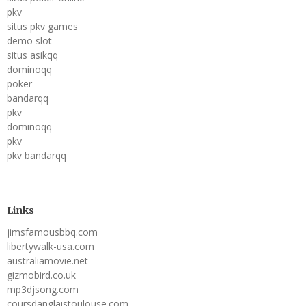
pkv
situs pkv games
demo slot
situs asikqq
dominoqq
poker
bandarqq
pkv
dominoqq
pkv
pkv bandarqq
Links
jimsfamousbbq.com
libertywalk-usa.com
australiamovie.net
gizmobird.co.uk
mp3djsong.com
coursdanglaistoulouse.com