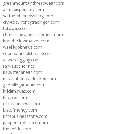
greenmountainthreadwear.com
acutedispensary.com
sattamatkanewsblog.com
cryptocurrencytradingcn.com
totowaz.com
charlestonwipesettlement.com
brandfollowmarket.com
weeklyjobnews.com
countyanimalshelter.com
adwebtagging.com
ranksuperior.net
babystepahead.com
destinationoverlooked.com
gamblingamount.com
hillclimbwax.com
hnopse.com
occasionnews.com
lustofmoney.com
timebusinesszone.com
peppers-reflection.com
tuneoflife.com