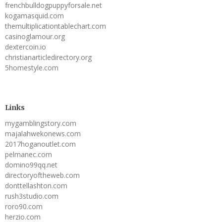
frenchbulldogpuppyforsale.net
kogamasquid.com
themultiplicationtablechart.com
casinoglamour.org
dextercoin.io
christianarticledirectory.org
5homestyle.com
Links
mygamblingstory.com
majalahwekonews.com
2017hoganoutlet.com
pelmanec.com
domino99qq.net
directoryoftheweb.com
donttellashton.com
rush3studio.com
roro90.com
herzio.com