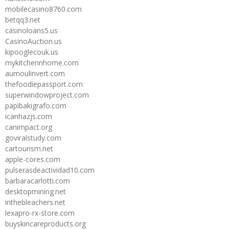
mobilecasino8760.com
betqq3.net
casinoloans5.us
CasinoAuction.us
kipooglecouk.us
mykitchennhome.com
aumoulinvert.com
thefoodiepassport.com
superwindowproject.com
papibakigrafo.com
icanhazjs.com
canimpact.org
goviralstudy.com
cartourism.net
apple-cores.com
pulserasdeactividad10.com
barbaracarlotti.com
desktopmining.net
inthebleachers.net
lexapro-rx-store.com
buyskincareproducts.org