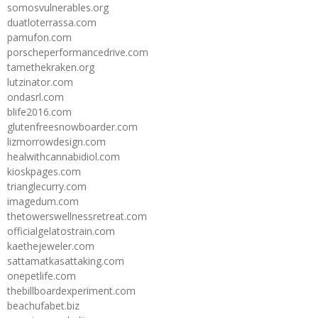
somosvulnerables.org
duatloterrassa.com
pamufon.com
porscheperformancedrive.com
tamethekraken.org
lutzinator.com
ondasrl.com
blife2016.com
glutenfreesnowboarder.com
lizmorrowdesign.com
healwithcannabidiol.com
kioskpages.com
trianglecurry.com
imagedum.com
thetowerswellnessretreat.com
officialgelatostrain.com
kaethejeweler.com
sattamatkasattaking.com
onepetlife.com
thebillboardexperiment.com
beachufabet.biz