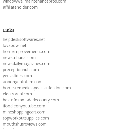
windowwellmaintenancepros.com
affiliateholder.com
Links
helpdesksoftwares.net
lovabowl.net
homeimprovementit.com
newstribunal.com
newsdailymagazines.com
preceptionhub.com
yeezislides.com
aobongdatotem.com
home-remedies-yeast-infection.com
electroreal.com
bestofmiami-dadecounty.com
ifoodieonyoutube.com
mineshoppingcart.com
topworkoutsupplies.com
mouthshutreviews.com