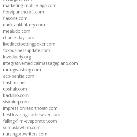
marketing-mobile-app.com
floralpunchcraft.com
fiasone.com
danktankbattery.com
mealudo.com
charlie-day.com
livedirectbettingpoker.com
foxbusinessupdate.com
lovedaddy.org
integrativemedicalmassageplano.com
mrrugwashing.com
acb-bankia.com
flash-es.net
upshak.com
backsilo.com
siviralqq.com
impressionresorthoian.com
bestfreakingclothesever.com
falling-film-evaporator.com
sumuslawfirm.com
nursingprowriters.com