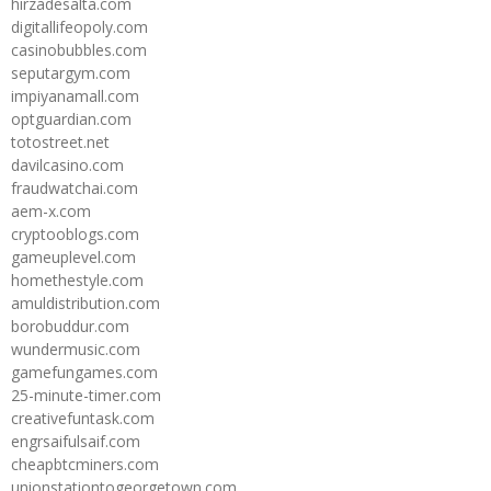
hirzadesalta.com
digitallifeopoly.com
casinobubbles.com
seputargym.com
impiyanamall.com
optguardian.com
totostreet.net
davilcasino.com
fraudwatchai.com
aem-x.com
cryptooblogs.com
gameuplevel.com
homethestyle.com
amuldistribution.com
borobuddur.com
wundermusic.com
gamefungames.com
25-minute-timer.com
creativefuntask.com
engrsaifulsaif.com
cheapbtcminers.com
unionstationtogeorgetown.com