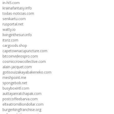
in-hi5.com
krainafantasy.info
todas-noticias.com
senikartu.com
rusportal.net
watty.io
livinginthesun.info
itsriz.com
cargoods.shop
capetownacupuncture.com
bitcoinvideospro.com
cosmiccrowcollective.com
alain-jacquet.com
gotisouizakayabakeneko.com
meshpoint.me
spongebob.net
busyboxintl.com
auttayanratchapak.com
postcoffeebarva.com
elteatromilliondollar.com
burgerkingfranchise.org