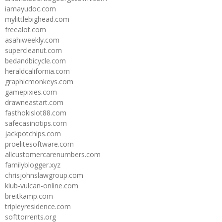
iamayudoc.com
mylittlebighead.com
freealot.com
asahiweekly.com
supercleanut.com
bedandbicycle.com
heraldcalifornia.com
graphicmonkeys.com
gamepixies.com
drawneastart.com
fasthokislot88.com
safecasinotips.com
jackpotchips.com
proelitesoftware.com
allcustomercarenumbers.com
familyblogger.xyz
chrisjohnslawgroup.com
klub-vulcan-online.com
breitkamp.com
tripleyresidence.com
softtorrents.org