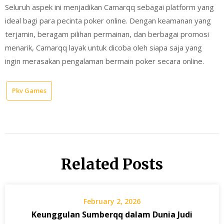
Seluruh aspek ini menjadikan Camarqq sebagai platform yang
ideal bagi para pecinta poker online. Dengan keamanan yang
terjamin, beragam pilihan permainan, dan berbagai promosi
menarik, Camarqq layak untuk dicoba oleh siapa saja yang
ingin merasakan pengalaman bermain poker secara online.
Pkv Games
Related Posts
February 2, 2026
Keunggulan Sumberqq dalam Dunia Judi