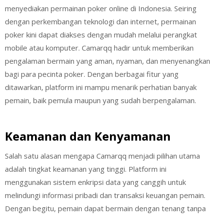
menyediakan permainan poker online di Indonesia. Seiring
dengan perkembangan teknologi dan internet, permainan
poker kini dapat diakses dengan mudah melalui perangkat
mobile atau komputer. Camarqq hadir untuk memberikan
pengalaman bermain yang aman, nyaman, dan menyenangkan
bagi para pecinta poker. Dengan berbagai fitur yang
ditawarkan, platform ini mampu menarik perhatian banyak
pemain, baik pemula maupun yang sudah berpengalaman.
Keamanan dan Kenyamanan
Salah satu alasan mengapa Camarqq menjadi pilihan utama
adalah tingkat keamanan yang tinggi. Platform ini
menggunakan sistem enkripsi data yang canggih untuk
melindungi informasi pribadi dan transaksi keuangan pemain.
Dengan begitu, pemain dapat bermain dengan tenang tanpa