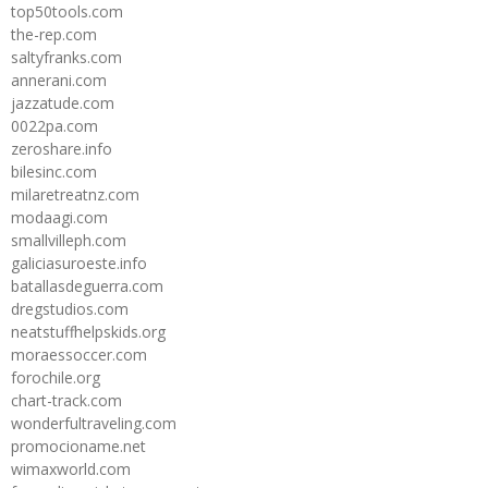
top50tools.com
the-rep.com
saltyfranks.com
annerani.com
jazzatude.com
0022pa.com
zeroshare.info
bilesinc.com
milaretreatnz.com
modaagi.com
smallvilleph.com
galiciasuroeste.info
batallasdeguerra.com
dregstudios.com
neatstuffhelpskids.org
moraessoccer.com
forochile.org
chart-track.com
wonderfultraveling.com
promocioname.net
wimaxworld.com