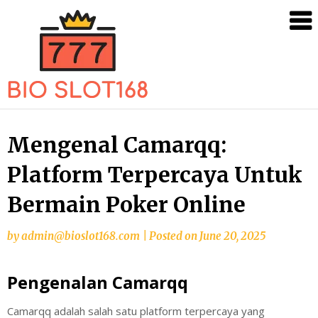
Skip
Situs
to
Judi
content
Online
Terbaik
dengan
Slot
Mengenal Camarqq:
Gacor
dan
Platform Terpercaya Untuk
Fitur
Bermain Poker Online
Server
PKV
by
admin@bioslot168.com
|
Posted on
June 20, 2025
Games
Pengenalan Camarqq
Camarqq adalah salah satu platform terpercaya yang