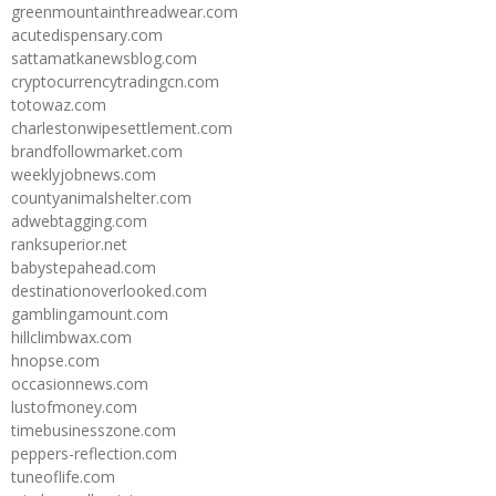
greenmountainthreadwear.com
acutedispensary.com
sattamatkanewsblog.com
cryptocurrencytradingcn.com
totowaz.com
charlestonwipesettlement.com
brandfollowmarket.com
weeklyjobnews.com
countyanimalshelter.com
adwebtagging.com
ranksuperior.net
babystepahead.com
destinationoverlooked.com
gamblingamount.com
hillclimbwax.com
hnopse.com
occasionnews.com
lustofmoney.com
timebusinesszone.com
peppers-reflection.com
tuneoflife.com