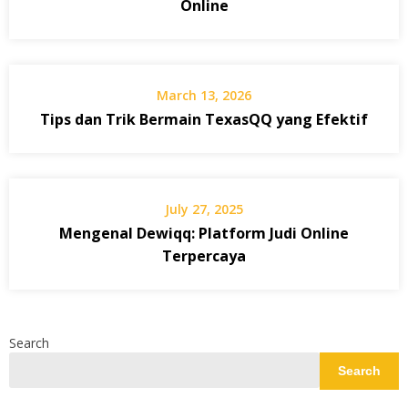
Online
March 13, 2026
Tips dan Trik Bermain TexasQQ yang Efektif
July 27, 2025
Mengenal Dewiqq: Platform Judi Online
Terpercaya
Search
Search