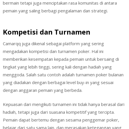
bermain tetapi juga menciptakan rasa komunitas di antara
pemain yang saling berbagi pengalaman dan strategi.
Kompetisi dan Turnamen
Camarqq juga dikenal sebagai platform yang sering
mengadakan kompetisi dan turnamen poker. Hal ini
memberikan kesempatan kepada pemain untuk bersaing di
tingkat yang lebih tinggi, sering kali dengan hadiah yang
menggoda. Salah satu contoh adalah turnamen poker bulanan
yang diadakan dengan berbagai level buy-in yang sesuai
dengan anggaran pemain yang berbeda.
Kepuasan dari mengikuti turnamen ini tidak hanya berasal dari
hadiah, tetapi juga dari suasana kompetitif yang tercipta.
Pemain dapat bertemu dengan sesama penggemar poker,
belajar dari satu sama lain, dan merasakan ketegangan yang