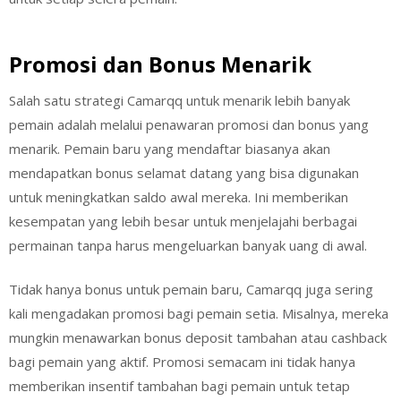
Promosi dan Bonus Menarik
Salah satu strategi Camarqq untuk menarik lebih banyak
pemain adalah melalui penawaran promosi dan bonus yang
menarik. Pemain baru yang mendaftar biasanya akan
mendapatkan bonus selamat datang yang bisa digunakan
untuk meningkatkan saldo awal mereka. Ini memberikan
kesempatan yang lebih besar untuk menjelajahi berbagai
permainan tanpa harus mengeluarkan banyak uang di awal.
Tidak hanya bonus untuk pemain baru, Camarqq juga sering
kali mengadakan promosi bagi pemain setia. Misalnya, mereka
mungkin menawarkan bonus deposit tambahan atau cashback
bagi pemain yang aktif. Promosi semacam ini tidak hanya
memberikan insentif tambahan bagi pemain untuk tetap