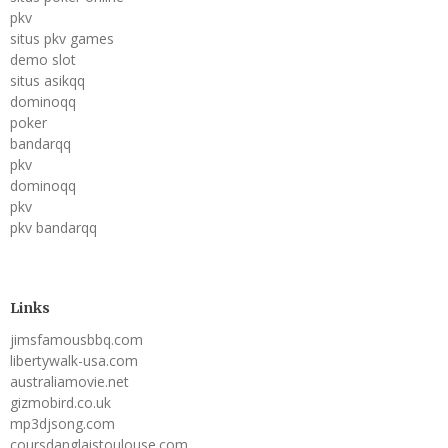
pkv
situs pkv games
demo slot
situs asikqq
dominoqq
poker
bandarqq
pkv
dominoqq
pkv
pkv bandarqq
Links
jimsfamousbbq.com
libertywalk-usa.com
australiamovie.net
gizmobird.co.uk
mp3djsong.com
coursdanglaistoulouse.com