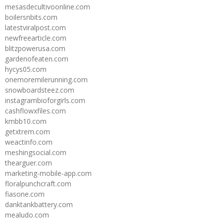
mesasdecultivoonline.com
boilersnbits.com
latestviralpost.com
newfreearticle.com
blitzpowerusa.com
gardenofeaten.com
hycys05.com
onemoremilerunning.com
snowboardsteez.com
instagrambioforgirls.com
cashflowxfiles.com
kmbb10.com
getxtrem.com
weactinfo.com
meshingsocial.com
thearguer.com
marketing-mobile-app.com
floralpunchcraft.com
fiasone.com
danktankbattery.com
mealudo.com