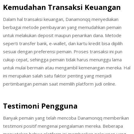
Kemudahan Transaksi Keuangan
Dalam hal transaksi keuangan, Danamonqq menyediakan
berbagai metode pembayaran yang memudahkan pemain
untuk melakukan deposit maupun penarikan dana. Metode
seperti transfer bank, e-wallet, dan kartu kredit bisa dipilih
sesuai dengan preferensi pemain. Proses transaksi ini pun
cukup cepat, sehingga pemain tidak harus menunggu lama
untuk mulai bermain atau mengambil kemenangan mereka. Hal
ini merupakan salah satu faktor penting yang menjadi
pertimbangan pemain saat memilih platform judi online.
Testimoni Pengguna
Banyak pemain yang telah mencoba Danamonqq memberikan
testimoni positif mengenai pengalaman mereka. Beberapa
menyatakan bahwa platform ini memberikan pelayanan yang