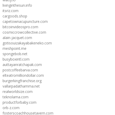
livinginthesun.info
itsriz.com
cargoods.shop
capetownacupuncture.com
bitcoinvideospro.com
cosmiccrowcollective.com
alain-jacquet.com
gotisouizakayabakeneko.com
meshpoint.me
spongebob.net
busyboxintl.com
auttayanratchapak.com
postcoffeebarva.com
elteatromilliondollar.com
burgerkingfranchise.org
vallarpadathamma.net
realworldsize.com
teknolama.com
productforbaby.com
orb-z.com
fosterscoachhousetavern.com