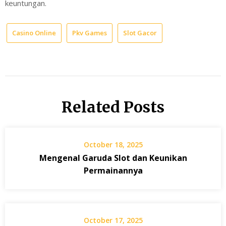
keuntungan.
Casino Online
Pkv Games
Slot Gacor
Related Posts
October 18, 2025
Mengenal Garuda Slot dan Keunikan
Permainannya
October 17, 2025