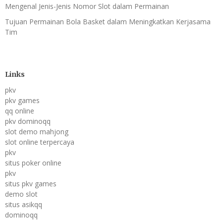
Mengenal Jenis-Jenis Nomor Slot dalam Permainan
Tujuan Permainan Bola Basket dalam Meningkatkan Kerjasama
Tim
Links
pkv
pkv games
qq online
pkv dominoqq
slot demo mahjong
slot online terpercaya
pkv
situs poker online
pkv
situs pkv games
demo slot
situs asikqq
dominoqq