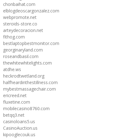
chonbaihat.com
elblogdeoscargonzalez.com
webpromote.net
steroids-store.co
arteydecoracion.net
fithog.com
bestlaptopbestmonitor.com
georginaryland.com
roseandbasil.com
thewhitewhitelights.com
atdhe.ws
heckrodtwetland.org
halfheardinthestillness.com
mybestmassagechair.com
ericreed.net
fluxetine.com
mobilecasino8760.com
betqq3.net
casinoloans5.us
CasinoAuction.us
kipooglecouk.us