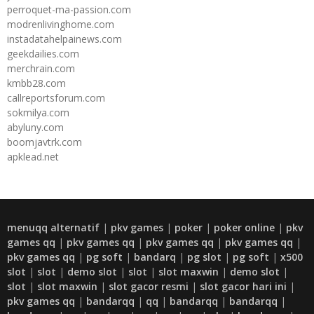
perroquet-ma-passion.com
modrenlivinghome.com
instadatahelpainews.com
geekdailies.com
merchrain.com
kmbb28.com
callreportsforum.com
sokmilya.com
abyluny.com
boomjavtrk.com
apklead.net
menuqq alternatif
|
pkv games
|
poker
|
poker online
|
pkv
games qq
|
pkv games qq
|
pkv games qq
|
pkv games qq
|
pkv games qq
|
pg soft
|
bandarq
|
pg slot
|
pg soft
|
x500
slot
|
slot
|
demo slot
|
slot
|
slot maxwin
|
demo slot
|
slot
|
slot maxwin
|
slot gacor resmi
|
slot gacor hari ini
|
pkv games qq
|
bandarqq
|
qq
|
bandarqq
|
bandarqq
|