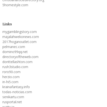
5homestyle.com
Links
mygamblingstory.com
majalahwekonews.com
2017hoganoutlet.com
pelmanec.com
domino99qq.net
directoryoftheweb.com
donttellashton.com
rush3studio.com
roro90.com
herzio.com
in-hi5.com
krainafantasy.info
todas-noticias.com
senikartu.com
rusportal.net
watty.io