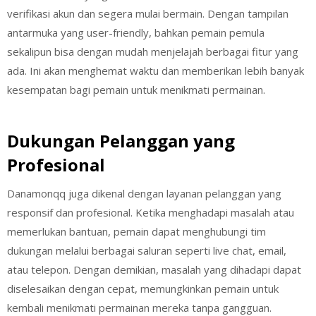
verifikasi akun dan segera mulai bermain. Dengan tampilan
antarmuka yang user-friendly, bahkan pemain pemula
sekalipun bisa dengan mudah menjelajah berbagai fitur yang
ada. Ini akan menghemat waktu dan memberikan lebih banyak
kesempatan bagi pemain untuk menikmati permainan.
Dukungan Pelanggan yang
Profesional
Danamonqq juga dikenal dengan layanan pelanggan yang
responsif dan profesional. Ketika menghadapi masalah atau
memerlukan bantuan, pemain dapat menghubungi tim
dukungan melalui berbagai saluran seperti live chat, email,
atau telepon. Dengan demikian, masalah yang dihadapi dapat
diselesaikan dengan cepat, memungkinkan pemain untuk
kembali menikmati permainan mereka tanpa gangguan.