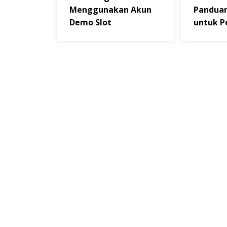
Menggunakan Akun
Pandua
Demo Slot
untuk 