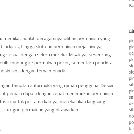
Ba
Li
u memikat adalah beragamnya pilihan permainan yang
pk
 blackjack, hingga slot dan permainan meja lainnya,
pk
qq
ng sesuai dengan selera mereka. Misalnya, seseorang
pk
lebih condong ke permainan poker, sementara pencinta
sl
 mesin slot dengan tema menarik.
sl
pk
si
dengan tampilan antarmuka yang ramah pengguna. Desain
pk
uat pemain dapat dengan cepat menemukan permainan
si
tus ini untuk pertama kalinya, mereka akan langsung
de
i kategori permainan yang ditawarkan.
si
do
po
ba
k