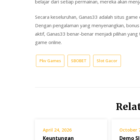
belajar dari setiap permainan, mereka akan menja
Secara keseluruhan, Ganas33 adalah situs game 
Dengan pengalaman yang menyenangkan, bonus m
aktif, Ganas33 benar-benar menjadi pilihan yang 
game online.
Pkv Games
SBOBET
Slot Gacor
Rela
April 24, 2026
October 7
Keuntungan
Demo Sl