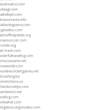
laretreatnz.com
daagi.com
allvilleph.com
liciasuroeste.info
tallasdeguerra.com
egstudios.com
atstuffhelpskids.org
raessoccer.com
rochile.org
art-track.com
nderfultraveling.com
omocioname.net
maxworld.com
eeonlinecricketgames.net
stcashing.biz
rerestrictions.us
chiesbrooklyn.com
ambeiros.net
fozblog.com
onbaihat.com
blogdeoscargonzalez.com