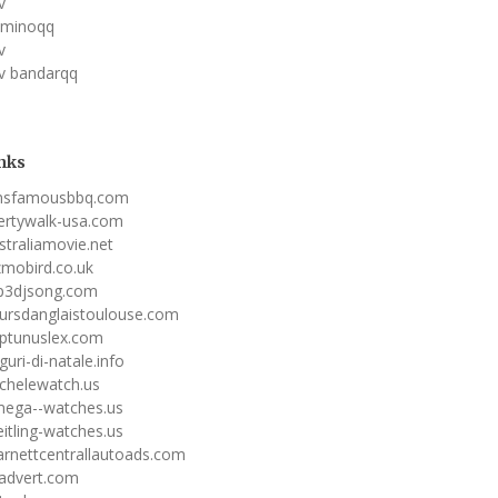
v
minoqq
v
v bandarqq
nks
msfamousbbq.com
bertywalk-usa.com
straliamovie.net
zmobird.co.uk
3djsong.com
ursdanglaistoulouse.com
ptunuslex.com
guri-di-natale.info
chelewatch.us
ega--watches.us
eitling-watches.us
arnettcentrallautoads.com
xadvert.com