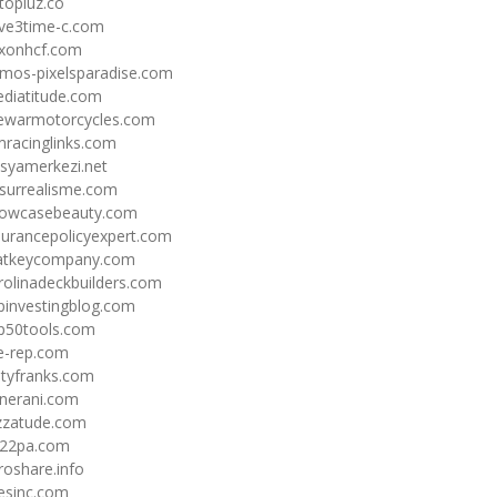
topluz.co
ve3time-c.com
xonhcf.com
mos-pixelsparadise.com
diatitude.com
ewarmotorcycles.com
mracinglinks.com
syamerkezi.net
-surrealisme.com
owcasebeauty.com
surancepolicyexpert.com
atkeycompany.com
rolinadeckbuilders.com
pinvestingblog.com
p50tools.com
e-rep.com
ltyfranks.com
nerani.com
zzatude.com
22pa.com
roshare.info
lesinc.com