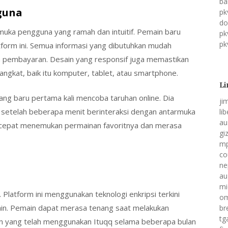
ba
guna
pk
do
muka pengguna yang ramah dan intuitif. Pemain baru
pk
pk
atform ini. Semua informasi yang dibutuhkan mudah
em pembayaran. Desain yang responsif juga memastikan
angkat, baik itu komputer, tablet, atau smartphone.
Li
ang baru pertama kali mencoba taruhan online. Dia
ji
 setelah beberapa menit berinteraksi dengan antarmuka
li
au
n cepat menemukan permainan favoritnya dan merasa
gi
mp
co
ne
au
mi
Platform ini menggunakan teknologi enkripsi terkini
om
main. Pemain dapat merasa tenang saat melakukan
br
tg
in yang telah menggunakan Ituqq selama beberapa bulan