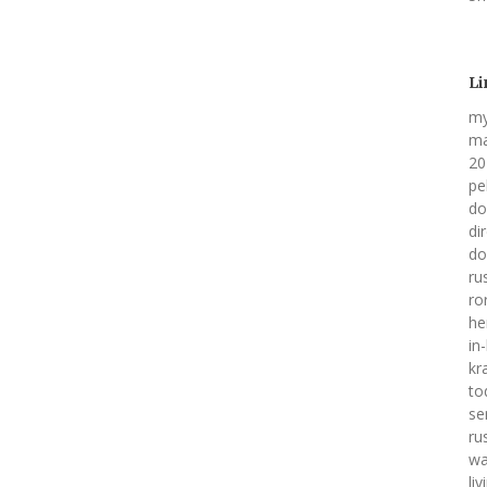
Li
my
ma
20
pe
do
di
do
ru
ro
he
in
kr
to
se
ru
wa
li