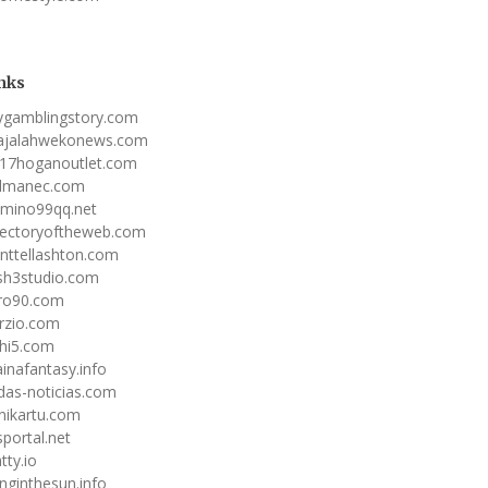
nks
gamblingstory.com
jalahwekonews.com
17hoganoutlet.com
lmanec.com
mino99qq.net
rectoryoftheweb.com
nttellashton.com
sh3studio.com
ro90.com
rzio.com
-hi5.com
ainafantasy.info
das-noticias.com
nikartu.com
sportal.net
tty.io
vinginthesun.info