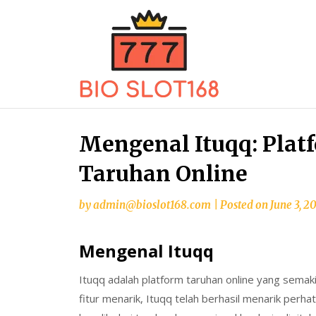
Skip
Situs
to
Judi
content
Online
Terbaik
dengan
Slot
Mengenal Ituqq: Plat
Gacor
dan
Taruhan Online
Fitur
Server
by
admin@bioslot168.com
|
Posted on
June 3, 2
PKV
Games
Mengenal Ituqq
Ituqq adalah platform taruhan online yang sema
fitur menarik, Ituqq telah berhasil menarik perha