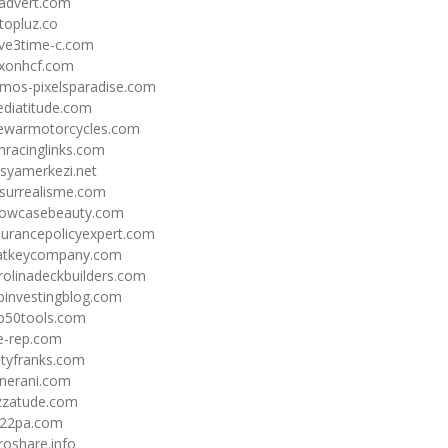
xadvert.com
topluz.co
ve3time-c.com
xonhcf.com
mos-pixelsparadise.com
diatitude.com
ewarmotorcycles.com
mracinglinks.com
syamerkezi.net
-surrealisme.com
owcasebeauty.com
surancepolicyexpert.com
atkeycompany.com
rolinadeckbuilders.com
pinvestingblog.com
p50tools.com
e-rep.com
ltyfranks.com
nerani.com
zzatude.com
22pa.com
roshare.info