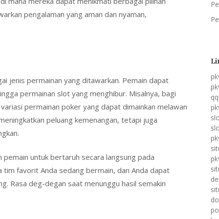
l, di mana mereka dapat menikmati berbagai pilihan
Pe
nawarkan pengalaman yang aman dan nyaman,
Pe
Li
pk
gai jenis permainan yang ditawarkan. Pemain dapat
pk
hingga permainan slot yang menghibur. Misalnya, bagi
qq
variasi permainan poker yang dapat dimainkan melawan
pk
sl
ya meningkatkan peluang kemenangan, tetapi juga
sl
ngkan.
pk
si
nkan pemain untuk bertaruh secara langsung pada
pk
si
a tim favorit Anda sedang bermain, dan Anda dapat
de
ng. Rasa deg-degan saat menunggu hasil semakin
si
do
po