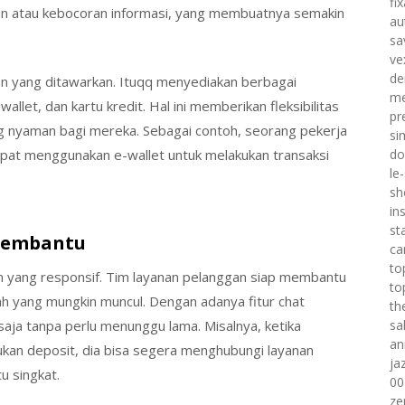
fi
an atau kebocoran informasi, yang membuatnya semakin
au
sa
ve
de
n yang ditawarkan. Ituqq menyediakan berbagai
me
let, dan kartu kredit. Hal ini memberikan fleksibilitas
pr
g nyaman bagi mereka. Sebagai contoh, seorang pekerja
si
apat menggunakan e-wallet untuk melakukan transaksi
do
le
sh
in
st
Membantu
ca
to
 yang responsif. Tim layanan pelanggan siap membantu
to
h yang mungkin muncul. Dengan adanya fitur chat
th
aja tanpa perlu menunggu lama. Misalnya, ketika
sa
an
kan deposit, dia bisa segera menghubungi layanan
ja
 singkat.
00
ze