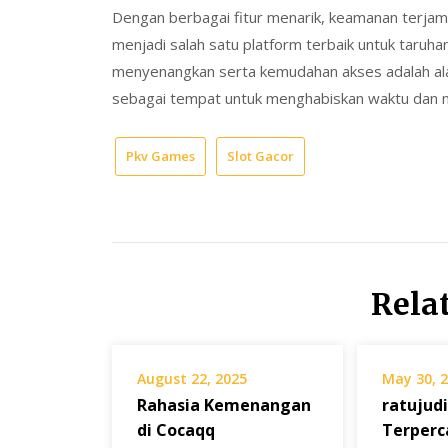
Dengan berbagai fitur menarik, keamanan terjam
menjadi salah satu platform terbaik untuk taruh
menyenangkan serta kemudahan akses adalah al
sebagai tempat untuk menghabiskan waktu dan
Pkv Games
Slot Gacor
Rela
August 22, 2025
May 30, 
Rahasia Kemenangan
ratujud
di Cocaqq
Terperc