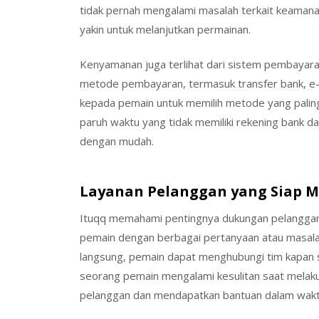
tidak pernah mengalami masalah terkait keaman
yakin untuk melanjutkan permainan.
Kenyamanan juga terlihat dari sistem pembayara
metode pembayaran, termasuk transfer bank, e-wal
kepada pemain untuk memilih metode yang palin
paruh waktu yang tidak memiliki rekening bank d
dengan mudah.
Layanan Pelanggan yang Siap 
Ituqq memahami pentingnya dukungan pelanggan
pemain dengan berbagai pertanyaan atau masala
langsung, pemain dapat menghubungi tim kapan s
seorang pemain mengalami kesulitan saat melaku
pelanggan dan mendapatkan bantuan dalam waktu