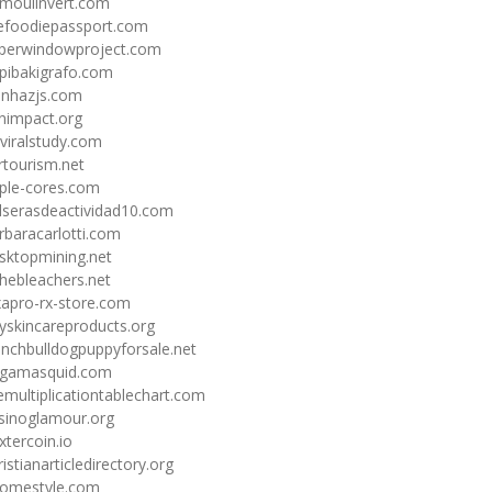
moulinvert.com
efoodiepassport.com
perwindowproject.com
pibakigrafo.com
anhazjs.com
nimpact.org
viralstudy.com
rtourism.net
ple-cores.com
lserasdeactividad10.com
rbaracarlotti.com
sktopmining.net
thebleachers.net
xapro-rx-store.com
yskincareproducts.org
enchbulldogpuppyforsale.net
gamasquid.com
emultiplicationtablechart.com
sinoglamour.org
xtercoin.io
ristianarticledirectory.org
omestyle.com