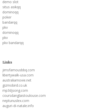
demo slot
situs asikqq
dominoqq
poker
bandarqq
pkv
dominoqq
pkv
pkv bandarqq
Links
jimsfamousbbq.com
libertywalk-usa.com
australiamovie.net
gizmobird.co.uk
mp3djsong.com
coursdanglaistoulouse.com
neptunuslex.com
auguri-di-natale.info