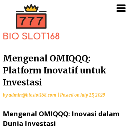
Skip
Situs
to
Judi
content
Online
Terbaik
dengan
Slot
Mengenal OMIQQQ:
Gacor
dan
Platform Inovatif untuk
Fitur
Investasi
Server
PKV
by
admin@bioslot168.com
|
Posted on
July 25, 2025
Games
Mengenal OMIQQQ: Inovasi dalam
Dunia Investasi