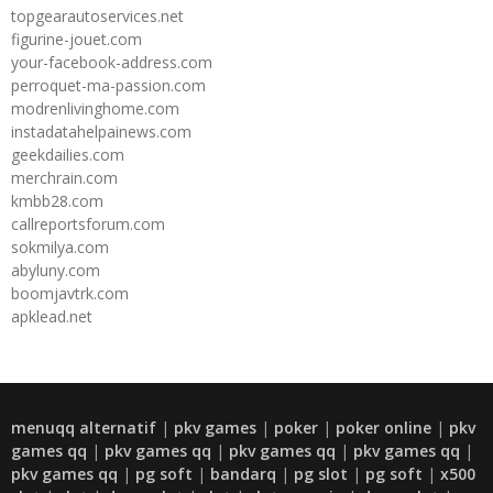
topgearautoservices.net
figurine-jouet.com
your-facebook-address.com
perroquet-ma-passion.com
modrenlivinghome.com
instadatahelpainews.com
geekdailies.com
merchrain.com
kmbb28.com
callreportsforum.com
sokmilya.com
abyluny.com
boomjavtrk.com
apklead.net
menuqq alternatif
|
pkv games
|
poker
|
poker online
|
pkv
games qq
|
pkv games qq
|
pkv games qq
|
pkv games qq
|
pkv games qq
|
pg soft
|
bandarq
|
pg slot
|
pg soft
|
x500