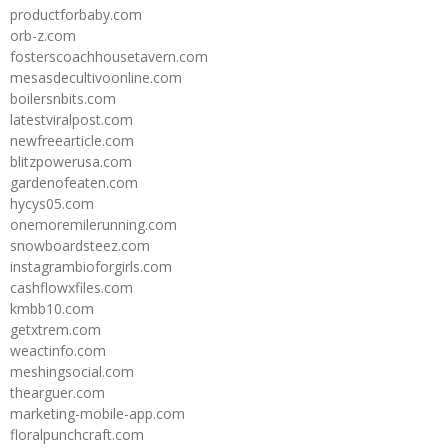
productforbaby.com
orb-z.com
fosterscoachhousetavern.com
mesasdecultivoonline.com
boilersnbits.com
latestviralpost.com
newfreearticle.com
blitzpowerusa.com
gardenofeaten.com
hycys05.com
onemoremilerunning.com
snowboardsteez.com
instagrambioforgirls.com
cashflowxfiles.com
kmbb10.com
getxtrem.com
weactinfo.com
meshingsocial.com
thearguer.com
marketing-mobile-app.com
floralpunchcraft.com