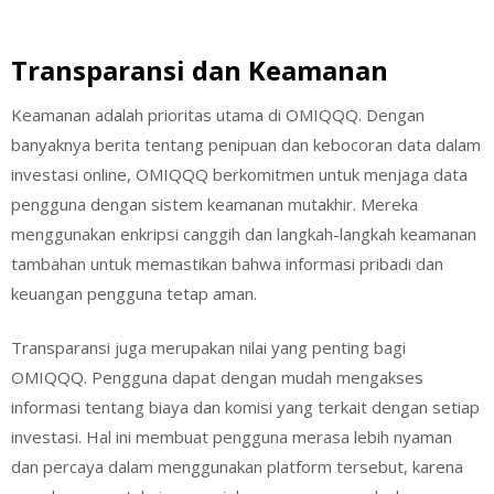
Transparansi dan Keamanan
Keamanan adalah prioritas utama di OMIQQQ. Dengan
banyaknya berita tentang penipuan dan kebocoran data dalam
investasi online, OMIQQQ berkomitmen untuk menjaga data
pengguna dengan sistem keamanan mutakhir. Mereka
menggunakan enkripsi canggih dan langkah-langkah keamanan
tambahan untuk memastikan bahwa informasi pribadi dan
keuangan pengguna tetap aman.
Transparansi juga merupakan nilai yang penting bagi
OMIQQQ. Pengguna dapat dengan mudah mengakses
informasi tentang biaya dan komisi yang terkait dengan setiap
investasi. Hal ini membuat pengguna merasa lebih nyaman
dan percaya dalam menggunakan platform tersebut, karena