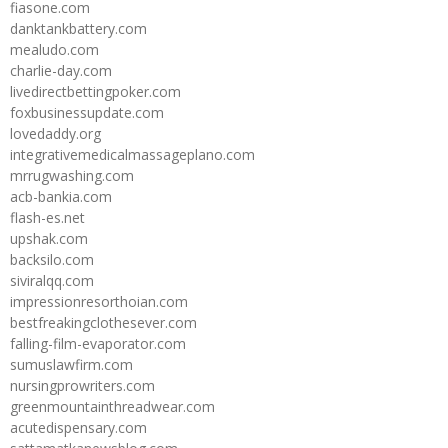
fiasone.com
danktankbattery.com
mealudo.com
charlie-day.com
livedirectbettingpoker.com
foxbusinessupdate.com
lovedaddy.org
integrativemedicalmassageplano.com
mrrugwashing.com
acb-bankia.com
flash-es.net
upshak.com
backsilo.com
siviralqq.com
impressionresorthoian.com
bestfreakingclothesever.com
falling-film-evaporator.com
sumuslawfirm.com
nursingprowriters.com
greenmountainthreadwear.com
acutedispensary.com