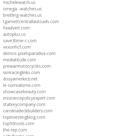
michelewatch.us
omega--watches.us
breitling-watches.us
tgarnettcentrallautoads.com
fixadvert.com
autopluz.co
save3time-c.com
vexonhcf.com
demos-pixelsparadise.com
mediatitude.com
prewarmotorcycles.com
simracinglinks.com
dosyamerkezi.net
le-surrealisme.com
showcasebeauty.com
insurancepolicyexpert.com
statkeycompany.com
carolinadeckbuilders.com
topinvestingblog.com
top50tools.com
the-rep.com