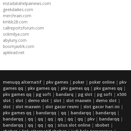
instadatahelpainews.com
geekdailies.com
merchrain.com
kmbb28.com
callreportsforum.com
sokmilya.com
abyluny.com
boomjavtrk.com
apklead.net
menuqq alternatif
|
pkv games
|
poker
|
poker online
|
pkv
games qq
|
pkv games qq
|
pkv games qq
|
pkv games qq
|
pkv games qq
|
pg soft
|
bandarq
|
pg slot
|
pg soft
|
x500
slot
|
slot
|
demo slot
|
slot
|
slot maxwin
|
demo slot
|
slot
|
slot maxwin
|
slot gacor resmi
|
slot gacor hari ini
|
pkv games qq
|
bandarqq
|
qq
|
bandarqq
|
bandarqq
|
bandarqq
|
qq
|
qq
|
qq
|
qq
|
qq
|
qq
|
pkv
|
bandarqq
|
bandarqq
|
qq
|
qq
|
qq
|
situs slot online
|
sbobet
|