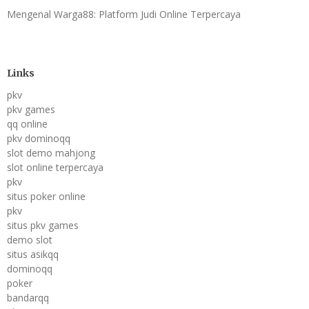
Mengenal Warga88: Platform Judi Online Terpercaya
Links
pkv
pkv games
qq online
pkv dominoqq
slot demo mahjong
slot online terpercaya
pkv
situs poker online
pkv
situs pkv games
demo slot
situs asikqq
dominoqq
poker
bandarqq