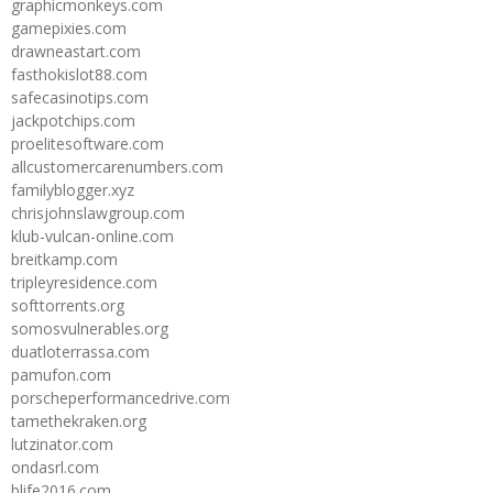
graphicmonkeys.com
gamepixies.com
drawneastart.com
fasthokislot88.com
safecasinotips.com
jackpotchips.com
proelitesoftware.com
allcustomercarenumbers.com
familyblogger.xyz
chrisjohnslawgroup.com
klub-vulcan-online.com
breitkamp.com
tripleyresidence.com
softtorrents.org
somosvulnerables.org
duatloterrassa.com
pamufon.com
porscheperformancedrive.com
tamethekraken.org
lutzinator.com
ondasrl.com
blife2016.com