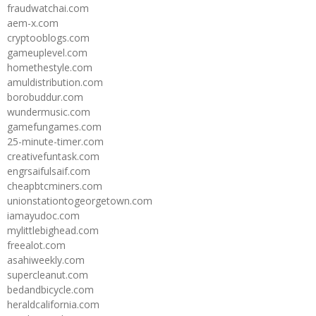
fraudwatchai.com
aem-x.com
cryptooblogs.com
gameuplevel.com
homethestyle.com
amuldistribution.com
borobuddur.com
wundermusic.com
gamefungames.com
25-minute-timer.com
creativefuntask.com
engrsaifulsaif.com
cheapbtcminers.com
unionstationtogeorgetown.com
iamayudoc.com
mylittlebighead.com
freealot.com
asahiweekly.com
supercleanut.com
bedandbicycle.com
heraldcalifornia.com