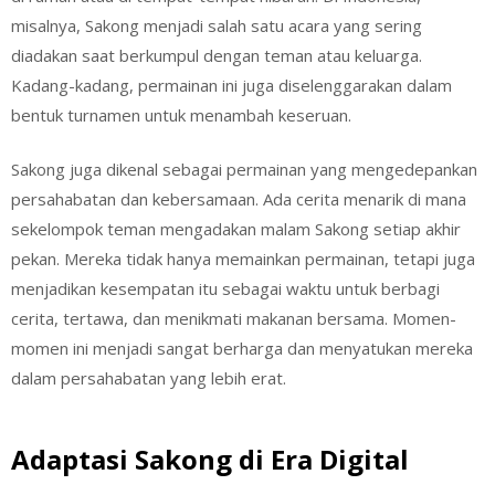
misalnya, Sakong menjadi salah satu acara yang sering
diadakan saat berkumpul dengan teman atau keluarga.
Kadang-kadang, permainan ini juga diselenggarakan dalam
bentuk turnamen untuk menambah keseruan.
Sakong juga dikenal sebagai permainan yang mengedepankan
persahabatan dan kebersamaan. Ada cerita menarik di mana
sekelompok teman mengadakan malam Sakong setiap akhir
pekan. Mereka tidak hanya memainkan permainan, tetapi juga
menjadikan kesempatan itu sebagai waktu untuk berbagi
cerita, tertawa, dan menikmati makanan bersama. Momen-
momen ini menjadi sangat berharga dan menyatukan mereka
dalam persahabatan yang lebih erat.
Adaptasi Sakong di Era Digital