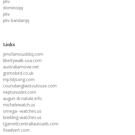
pkv
dominoqq
pkv
pkv bandarqq
Links
jimsfamousbbq.com
libertywalk-usa.com
australiamovie.net
gizmobird.co.uk
mp3djsong.com
coursdanglaistoulouse.com
neptunuslex.com
auguri-di-natale.info
michelewatch.us
omega--watches.us
breitling-watches.us
tgarnettcentrallautoads.com
fixadvert.com