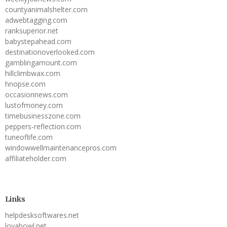
countyanimalshelter.com
adwebtagging.com
ranksuperior.net
babystepahead.com
destinationoverlooked.com
gamblingamount.com
hillclimbwax.com
hnopse.com
occasionnews.com
lustofmoney.com
timebusinesszone.com
peppers-reflection.com
tuneoflife.com
windowwellmaintenancepros.com
affiliateholder.com
Links
helpdesksoftwares.net
lovabowl.net