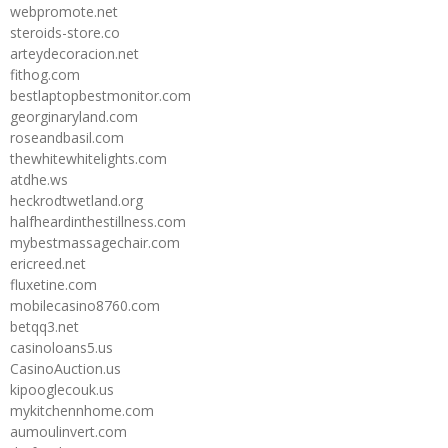
webpromote.net
steroids-store.co
arteydecoracion.net
fithog.com
bestlaptopbestmonitor.com
georginaryland.com
roseandbasil.com
thewhitewhitelights.com
atdhe.ws
heckrodtwetland.org
halfheardinthestillness.com
mybestmassagechair.com
ericreed.net
fluxetine.com
mobilecasino8760.com
betqq3.net
casinoloans5.us
CasinoAuction.us
kipooglecouk.us
mykitchennhome.com
aumoulinvert.com