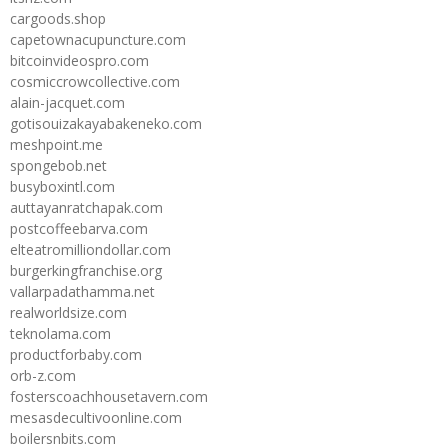
cargoods.shop
capetownacupuncture.com
bitcoinvideospro.com
cosmiccrowcollective.com
alain-jacquet.com
gotisouizakayabakeneko.com
meshpoint.me
spongebob.net
busyboxintl.com
auttayanratchapak.com
postcoffeebarva.com
elteatromilliondollar.com
burgerkingfranchise.org
vallarpadathamma.net
realworldsize.com
teknolama.com
productforbaby.com
orb-z.com
fosterscoachhousetavern.com
mesasdecultivoonline.com
boilersnbits.com