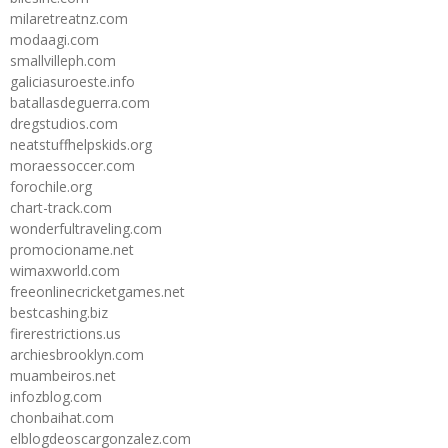
milaretreatnz.com
modaagi.com
smallvilleph.com
galiciasuroeste.info
batallasdeguerra.com
dregstudios.com
neatstuffhelpskids.org
moraessoccer.com
forochile.org
chart-track.com
wonderfultraveling.com
promocioname.net
wimaxworld.com
freeonlinecricketgames.net
bestcashing.biz
firerestrictions.us
archiesbrooklyn.com
muambeiros.net
infozblog.com
chonbaihat.com
elblogdeoscargonzalez.com