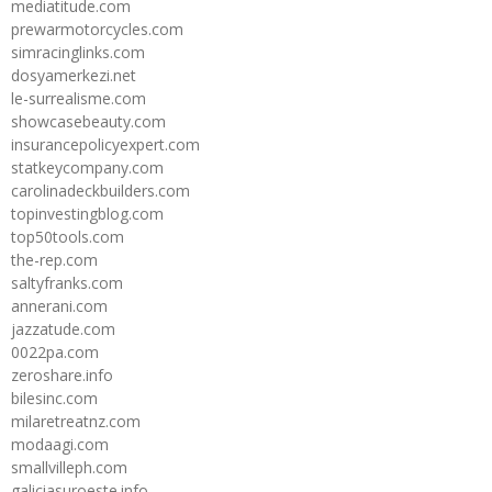
mediatitude.com
prewarmotorcycles.com
simracinglinks.com
dosyamerkezi.net
le-surrealisme.com
showcasebeauty.com
insurancepolicyexpert.com
statkeycompany.com
carolinadeckbuilders.com
topinvestingblog.com
top50tools.com
the-rep.com
saltyfranks.com
annerani.com
jazzatude.com
0022pa.com
zeroshare.info
bilesinc.com
milaretreatnz.com
modaagi.com
smallvilleph.com
galiciasuroeste.info