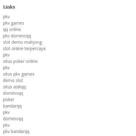
Links
pkv
pkv games
qq online
pkv dominoqq
slot demo mahjong
slot online terpercaya
pkv
situs poker online
pkv
situs pkv games
demo slot
situs asikqq
dominoqq
poker
bandarqq
pkv
dominoqq
pkv
pkv bandarqq