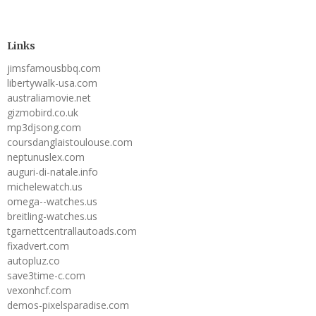
Links
jimsfamousbbq.com
libertywalk-usa.com
australiamovie.net
gizmobird.co.uk
mp3djsong.com
coursdanglaistoulouse.com
neptunuslex.com
auguri-di-natale.info
michelewatch.us
omega--watches.us
breitling-watches.us
tgarnettcentrallautoads.com
fixadvert.com
autopluz.co
save3time-c.com
vexonhcf.com
demos-pixelsparadise.com