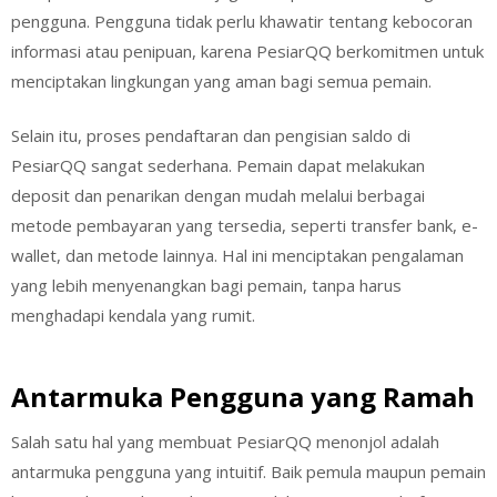
pengguna. Pengguna tidak perlu khawatir tentang kebocoran
informasi atau penipuan, karena PesiarQQ berkomitmen untuk
menciptakan lingkungan yang aman bagi semua pemain.
Selain itu, proses pendaftaran dan pengisian saldo di
PesiarQQ sangat sederhana. Pemain dapat melakukan
deposit dan penarikan dengan mudah melalui berbagai
metode pembayaran yang tersedia, seperti transfer bank, e-
wallet, dan metode lainnya. Hal ini menciptakan pengalaman
yang lebih menyenangkan bagi pemain, tanpa harus
menghadapi kendala yang rumit.
Antarmuka Pengguna yang Ramah
Salah satu hal yang membuat PesiarQQ menonjol adalah
antarmuka pengguna yang intuitif. Baik pemula maupun pemain