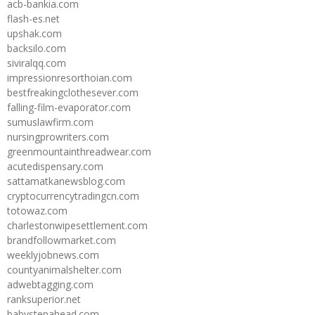
acb-bankia.com
flash-es.net
upshak.com
backsilo.com
siviralqq.com
impressionresorthoian.com
bestfreakingclothesever.com
falling-film-evaporator.com
sumuslawfirm.com
nursingprowriters.com
greenmountainthreadwear.com
acutedispensary.com
sattamatkanewsblog.com
cryptocurrencytradingcn.com
totowaz.com
charlestonwipesettlement.com
brandfollowmarket.com
weeklyjobnews.com
countyanimalshelter.com
adwebtagging.com
ranksuperior.net
babystepahead.com