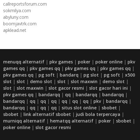
callreportsforum.com
sokmilya.com
abyluny.com
boomjavtrk.com
apklead.net
menuqq alternatif
|
pkv games
|
poker
|
poker online
|
pkv
games qq
|
pkv games qq
|
pkv games qq
|
pkv games qq
|
pkv games qq
|
pg soft
|
bandarq
|
pg slot
|
pg soft
|
x500
slot
|
slot
|
demo slot
|
slot
|
slot maxwin
|
demo slot
|
slot
|
slot maxwin
|
slot gacor resmi
|
slot gacor hari ini
|
pkv games qq
|
bandarqq
|
qq
|
bandarqq
|
bandarqq
|
bandarqq
|
qq
|
qq
|
qq
|
qq
|
qq
|
qq
|
pkv
|
bandarqq
|
bandarqq
|
qq
|
qq
|
qq
|
situs slot online
|
sbobet
|
sbobet
|
link alternatif sbobet
|
judi bola terpercaya
|
murniqq alternatif
|
hematqq alternatif
|
poker
|
sbobet
|
poker online
|
slot gacor resmi