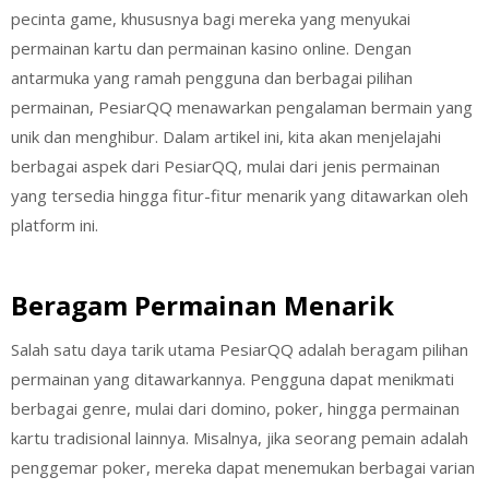
pecinta game, khususnya bagi mereka yang menyukai
permainan kartu dan permainan kasino online. Dengan
antarmuka yang ramah pengguna dan berbagai pilihan
permainan, PesiarQQ menawarkan pengalaman bermain yang
unik dan menghibur. Dalam artikel ini, kita akan menjelajahi
berbagai aspek dari PesiarQQ, mulai dari jenis permainan
yang tersedia hingga fitur-fitur menarik yang ditawarkan oleh
platform ini.
Beragam Permainan Menarik
Salah satu daya tarik utama PesiarQQ adalah beragam pilihan
permainan yang ditawarkannya. Pengguna dapat menikmati
berbagai genre, mulai dari domino, poker, hingga permainan
kartu tradisional lainnya. Misalnya, jika seorang pemain adalah
penggemar poker, mereka dapat menemukan berbagai varian