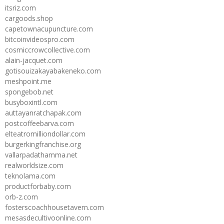
itsriz.com
cargoods.shop
capetownacupuncture.com
bitcoinvideospro.com
cosmiccrowcollective.com
alain-jacquet.com
gotisouizakayabakeneko.com
meshpoint.me
spongebob.net
busyboxintl.com
auttayanratchapak.com
postcoffeebarva.com
elteatromilliondollar.com
burgerkingfranchise.org
vallarpadathamma.net
realworldsize.com
teknolama.com
productforbaby.com
orb-z.com
fosterscoachhousetavern.com
mesasdecultivoonline.com