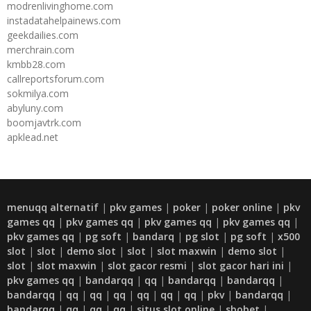
modrenlivinghome.com
instadatahelpainews.com
geekdailies.com
merchrain.com
kmbb28.com
callreportsforum.com
sokmilya.com
abyluny.com
boomjavtrk.com
apklead.net
menuqq alternatif
|
pkv games
|
poker
|
poker online
|
pkv
games qq
|
pkv games qq
|
pkv games qq
|
pkv games qq
|
pkv games qq
|
pg soft
|
bandarq
|
pg slot
|
pg soft
|
x500
slot
|
slot
|
demo slot
|
slot
|
slot maxwin
|
demo slot
|
slot
|
slot maxwin
|
slot gacor resmi
|
slot gacor hari ini
|
pkv games qq
|
bandarqq
|
qq
|
bandarqq
|
bandarqq
|
bandarqq
|
qq
|
qq
|
qq
|
qq
|
qq
|
qq
|
pkv
|
bandarqq
|
bandarqq
|
qq
|
qq
|
qq
|
situs slot online
|
sbobet
|