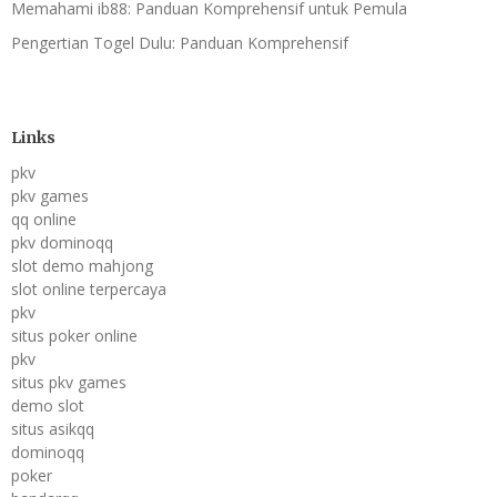
Memahami ib88: Panduan Komprehensif untuk Pemula
Pengertian Togel Dulu: Panduan Komprehensif
Links
pkv
pkv games
qq online
pkv dominoqq
slot demo mahjong
slot online terpercaya
pkv
situs poker online
pkv
situs pkv games
demo slot
situs asikqq
dominoqq
poker