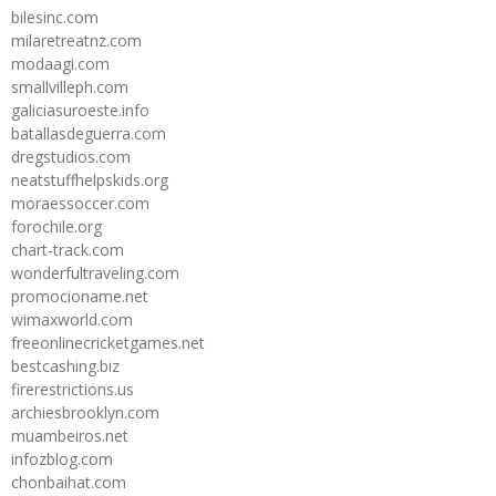
bilesinc.com
milaretreatnz.com
modaagi.com
smallvilleph.com
galiciasuroeste.info
batallasdeguerra.com
dregstudios.com
neatstuffhelpskids.org
moraessoccer.com
forochile.org
chart-track.com
wonderfultraveling.com
promocioname.net
wimaxworld.com
freeonlinecricketgames.net
bestcashing.biz
firerestrictions.us
archiesbrooklyn.com
muambeiros.net
infozblog.com
chonbaihat.com