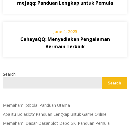
mejaqq: Panduan Lengkap untuk Pemula
June 4, 2025
CahayaQQ: Menyediakan Pengalaman
Bermain Terbaik
Search
Search
Memahami ptbola: Panduan Utama
Apa itu Bolaslot? Panduan Lengkap untuk Game Online
Memahami Dasar-Dasar Slot Depo 5K: Panduan Pemula