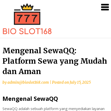
Skip
Situs
to
Judi
content
Online
Terbaik
dengan
Slot
Mengenal SewaQQ:
Gacor
dan
Platform Sewa yang Mudah
Fitur
dan Aman
Server
PKV
by
admin@bioslot168.com
|
Posted on
July 15, 2025
Games
Mengenal SewaQQ
SewaQQ adalah sebuah platform yang menyediakan layanan