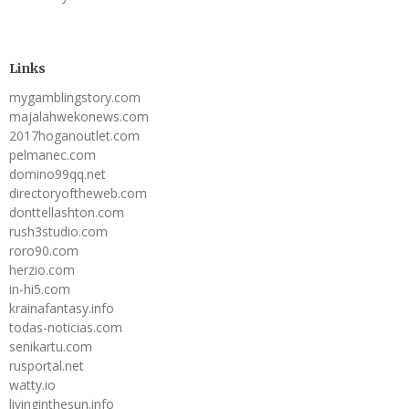
Links
mygamblingstory.com
majalahwekonews.com
2017hoganoutlet.com
pelmanec.com
domino99qq.net
directoryoftheweb.com
donttellashton.com
rush3studio.com
roro90.com
herzio.com
in-hi5.com
krainafantasy.info
todas-noticias.com
senikartu.com
rusportal.net
watty.io
livinginthesun.info