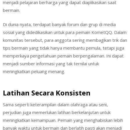
menjadi pelajaran berharga yang dapat diaplikasikan saat
bermain.
Di dunia nyata, terdapat banyak forum dan grup di media
sosial yang didedikasikan untuk para pemain KometQQ. Dalam
komunitas tersebut, para anggota sering membagikan trik dan
tips bermain yang tidak hanya membantu pemula, tetapi juga
memperkaya pengetahuan pemain berpengalaman. Ini dapat
menjadi sumber informasi yang tak ternilai untuk
meningkatkan peluang menang.
Latihan Secara Konsisten
Sama seperti keterampilan dalam olahraga atau seni,
perjudian juga memerlukan latihan berkelanjutan untuk
meningkatkan kemampuan. Pemain yang menghabiskan lebih
banyak waktu untuk bermain dan berlatih pasti akan menjadi