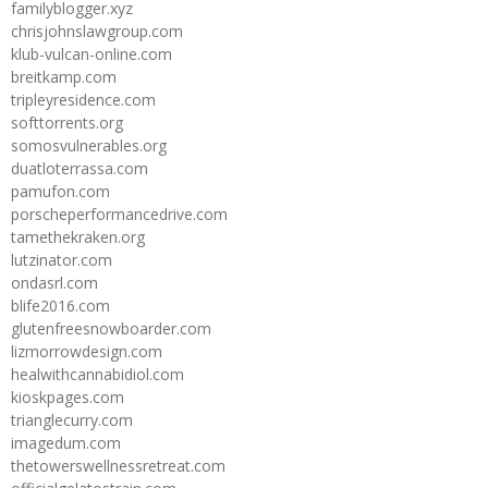
familyblogger.xyz
chrisjohnslawgroup.com
klub-vulcan-online.com
breitkamp.com
tripleyresidence.com
softtorrents.org
somosvulnerables.org
duatloterrassa.com
pamufon.com
porscheperformancedrive.com
tamethekraken.org
lutzinator.com
ondasrl.com
blife2016.com
glutenfreesnowboarder.com
lizmorrowdesign.com
healwithcannabidiol.com
kioskpages.com
trianglecurry.com
imagedum.com
thetowerswellnessretreat.com