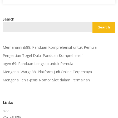
Search
Search
Memahami ib88: Panduan Komprehensif untuk Pemula
Pengertian Togel Dulu: Panduan Komprehensif
agen 69: Panduan Lengkap untuk Pemula
Mengenal Warga88: Platform Judi Online Terpercaya
Mengenal Jenis-Jenis Nomor Slot dalam Permainan
Links
pkv
pkv games