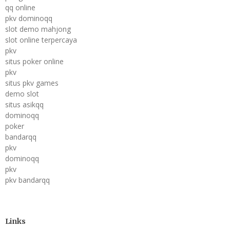
qq online
pkv dominoqq
slot demo mahjong
slot online terpercaya
pkv
situs poker online
pkv
situs pkv games
demo slot
situs asikqq
dominoqq
poker
bandarqq
pkv
dominoqq
pkv
pkv bandarqq
Links