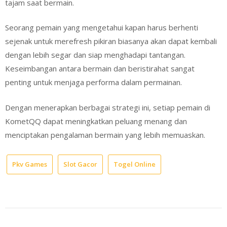
tajam saat bermain.
Seorang pemain yang mengetahui kapan harus berhenti
sejenak untuk merefresh pikiran biasanya akan dapat kembali
dengan lebih segar dan siap menghadapi tantangan.
Keseimbangan antara bermain dan beristirahat sangat
penting untuk menjaga performa dalam permainan.
Dengan menerapkan berbagai strategi ini, setiap pemain di
KometQQ dapat meningkatkan peluang menang dan
menciptakan pengalaman bermain yang lebih memuaskan.
Pkv Games
Slot Gacor
Togel Online