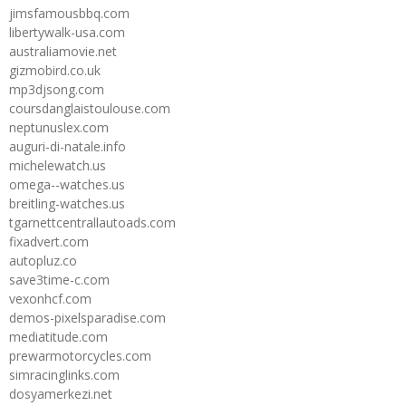
jimsfamousbbq.com
libertywalk-usa.com
australiamovie.net
gizmobird.co.uk
mp3djsong.com
coursdanglaistoulouse.com
neptunuslex.com
auguri-di-natale.info
michelewatch.us
omega--watches.us
breitling-watches.us
tgarnettcentrallautoads.com
fixadvert.com
autopluz.co
save3time-c.com
vexonhcf.com
demos-pixelsparadise.com
mediatitude.com
prewarmotorcycles.com
simracinglinks.com
dosyamerkezi.net