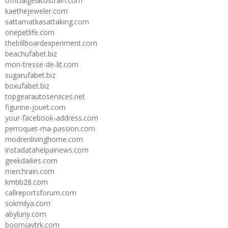
officialgelatostrain.com
kaethejeweler.com
sattamatkasattaking.com
onepetlife.com
thebillboardexperiment.com
beachufabet.biz
mon-tresse-de-lit.com
sugarufabet.biz
boxufabet.biz
topgearautoservices.net
figurine-jouet.com
your-facebook-address.com
perroquet-ma-passion.com
modrenlivinghome.com
instadatahelpainews.com
geekdailies.com
merchrain.com
kmbb28.com
callreportsforum.com
sokmilya.com
abyluny.com
boomjavtrk.com