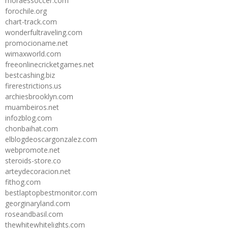
moraessoccer.com
forochile.org
chart-track.com
wonderfultraveling.com
promocioname.net
wimaxworld.com
freeonlinecricketgames.net
bestcashing.biz
firerestrictions.us
archiesbrooklyn.com
muambeiros.net
infozblog.com
chonbaihat.com
elblogdeoscargonzalez.com
webpromote.net
steroids-store.co
arteydecoracion.net
fithog.com
bestlaptopbestmonitor.com
georginaryland.com
roseandbasil.com
thewhitewhitelights.com