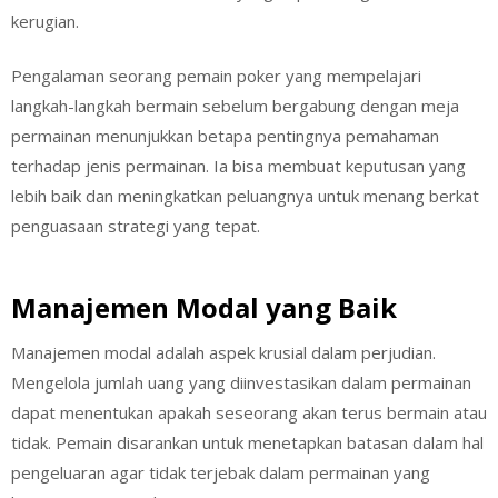
kerugian.
Pengalaman seorang pemain poker yang mempelajari
langkah-langkah bermain sebelum bergabung dengan meja
permainan menunjukkan betapa pentingnya pemahaman
terhadap jenis permainan. Ia bisa membuat keputusan yang
lebih baik dan meningkatkan peluangnya untuk menang berkat
penguasaan strategi yang tepat.
Manajemen Modal yang Baik
Manajemen modal adalah aspek krusial dalam perjudian.
Mengelola jumlah uang yang diinvestasikan dalam permainan
dapat menentukan apakah seseorang akan terus bermain atau
tidak. Pemain disarankan untuk menetapkan batasan dalam hal
pengeluaran agar tidak terjebak dalam permainan yang