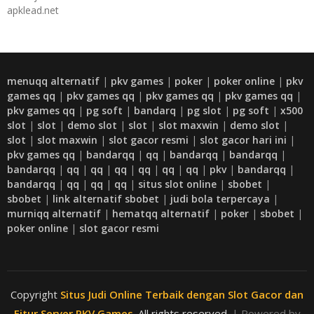
apklead.net
menuqq alternatif
|
pkv games
|
poker
|
poker online
|
pkv
games qq
|
pkv games qq
|
pkv games qq
|
pkv games qq
|
pkv games qq
|
pg soft
|
bandarq
|
pg slot
|
pg soft
|
x500
slot
|
slot
|
demo slot
|
slot
|
slot maxwin
|
demo slot
|
slot
|
slot maxwin
|
slot gacor resmi
|
slot gacor hari ini
|
pkv games qq
|
bandarqq
|
qq
|
bandarqq
|
bandarqq
|
bandarqq
|
qq
|
qq
|
qq
|
qq
|
qq
|
qq
|
pkv
|
bandarqq
|
bandarqq
|
qq
|
qq
|
qq
|
situs slot online
|
sbobet
|
sbobet
|
link alternatif sbobet
|
judi bola terpercaya
|
murniqq alternatif
|
hematqq alternatif
|
poker
|
sbobet
|
poker online
|
slot gacor resmi
Copyright
Situs Judi Online Terbaik dengan Slot Gacor dan
Fitur Server PKV Games
. All rights reserved.
| Powered by