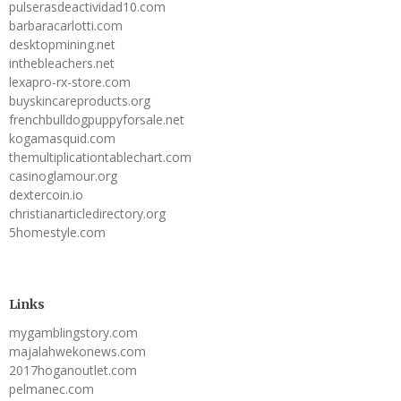
pulserasdeactividad10.com
barbaracarlotti.com
desktopmining.net
inthebleachers.net
lexapro-rx-store.com
buyskincareproducts.org
frenchbulldogpuppyforsale.net
kogamasquid.com
themultiplicationtablechart.com
casinoglamour.org
dextercoin.io
christianarticledirectory.org
5homestyle.com
Links
mygamblingstory.com
majalahwekonews.com
2017hoganoutlet.com
pelmanec.com