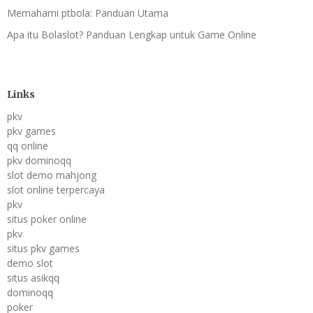
Memahami ptbola: Panduan Utama
Apa itu Bolaslot? Panduan Lengkap untuk Game Online
Links
pkv
pkv games
qq online
pkv dominoqq
slot demo mahjong
slot online terpercaya
pkv
situs poker online
pkv
situs pkv games
demo slot
situs asikqq
dominoqq
poker