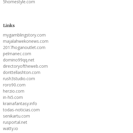
5homestyle.com
Links
mygamblingstory.com
majalahwekonews.com
2017hoganoutlet.com
pelmanec.com
domino99qq.net
directoryoftheweb.com
donttellashton.com
rush3studio.com
roro90.com
herzio.com
in-hi5.com
krainafantasy.info
todas-noticias.com
senikartu.com
rusportal.net
watty.io