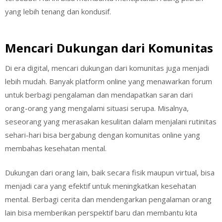
yang lebih tenang dan kondusif.
Mencari Dukungan dari Komunitas
Di era digital, mencari dukungan dari komunitas juga menjadi
lebih mudah. Banyak platform online yang menawarkan forum
untuk berbagi pengalaman dan mendapatkan saran dari
orang-orang yang mengalami situasi serupa. Misalnya,
seseorang yang merasakan kesulitan dalam menjalani rutinitas
sehari-hari bisa bergabung dengan komunitas online yang
membahas kesehatan mental.
Dukungan dari orang lain, baik secara fisik maupun virtual, bisa
menjadi cara yang efektif untuk meningkatkan kesehatan
mental. Berbagi cerita dan mendengarkan pengalaman orang
lain bisa memberikan perspektif baru dan membantu kita