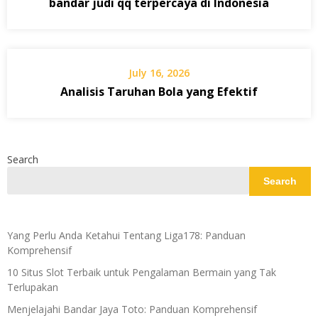
bandar judi qq terpercaya di Indonesia
July 16, 2026
Analisis Taruhan Bola yang Efektif
Search
Search
Yang Perlu Anda Ketahui Tentang Liga178: Panduan
Komprehensif
10 Situs Slot Terbaik untuk Pengalaman Bermain yang Tak
Terlupakan
Menjelajahi Bandar Jaya Toto: Panduan Komprehensif