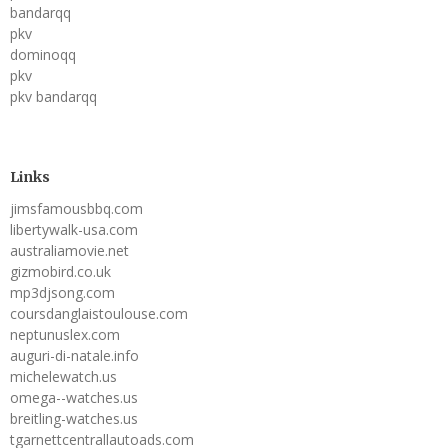
bandarqq
pkv
dominoqq
pkv
pkv bandarqq
Links
jimsfamousbbq.com
libertywalk-usa.com
australiamovie.net
gizmobird.co.uk
mp3djsong.com
coursdanglaistoulouse.com
neptunuslex.com
auguri-di-natale.info
michelewatch.us
omega--watches.us
breitling-watches.us
tgarnettcentrallautoads.com