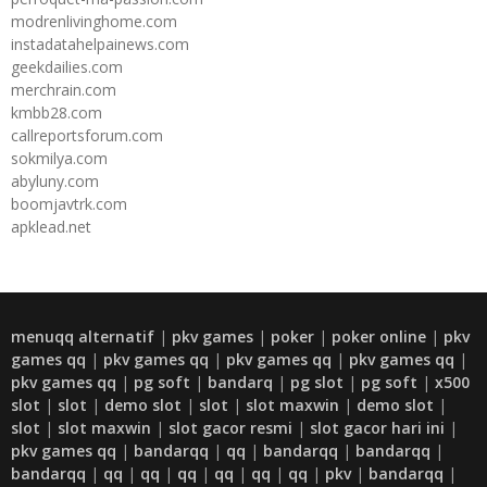
modrenlivinghome.com
instadatahelpainews.com
geekdailies.com
merchrain.com
kmbb28.com
callreportsforum.com
sokmilya.com
abyluny.com
boomjavtrk.com
apklead.net
menuqq alternatif
|
pkv games
|
poker
|
poker online
|
pkv
games qq
|
pkv games qq
|
pkv games qq
|
pkv games qq
|
pkv games qq
|
pg soft
|
bandarq
|
pg slot
|
pg soft
|
x500
slot
|
slot
|
demo slot
|
slot
|
slot maxwin
|
demo slot
|
slot
|
slot maxwin
|
slot gacor resmi
|
slot gacor hari ini
|
pkv games qq
|
bandarqq
|
qq
|
bandarqq
|
bandarqq
|
bandarqq
|
qq
|
qq
|
qq
|
qq
|
qq
|
qq
|
pkv
|
bandarqq
|