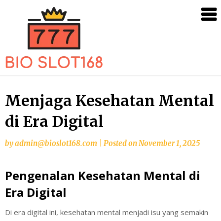
Skip
Situs
to
Judi
content
Online
Terbaik
dengan
Slot
Menjaga Kesehatan Mental
Gacor
dan
di Era Digital
Fitur
Server
by
admin@bioslot168.com
|
Posted on
November 1, 2025
PKV
Games
Pengenalan Kesehatan Mental di
Era Digital
Di era digital ini, kesehatan mental menjadi isu yang semakin