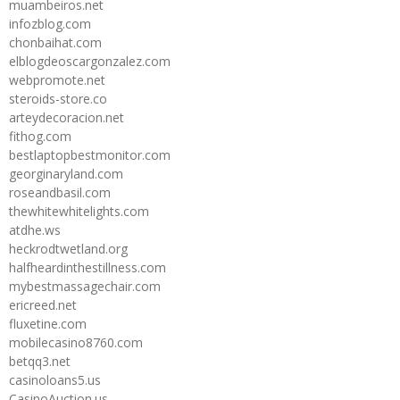
muambeiros.net
infozblog.com
chonbaihat.com
elblogdeoscargonzalez.com
webpromote.net
steroids-store.co
arteydecoracion.net
fithog.com
bestlaptopbestmonitor.com
georginaryland.com
roseandbasil.com
thewhitewhitelights.com
atdhe.ws
heckrodtwetland.org
halfheardinthestillness.com
mybestmassagechair.com
ericreed.net
fluxetine.com
mobilecasino8760.com
betqq3.net
casinoloans5.us
CasinoAuction.us