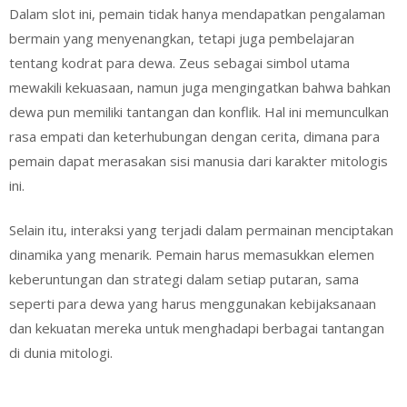
Dalam slot ini, pemain tidak hanya mendapatkan pengalaman
bermain yang menyenangkan, tetapi juga pembelajaran
tentang kodrat para dewa. Zeus sebagai simbol utama
mewakili kekuasaan, namun juga mengingatkan bahwa bahkan
dewa pun memiliki tantangan dan konflik. Hal ini memunculkan
rasa empati dan keterhubungan dengan cerita, dimana para
pemain dapat merasakan sisi manusia dari karakter mitologis
ini.
Selain itu, interaksi yang terjadi dalam permainan menciptakan
dinamika yang menarik. Pemain harus memasukkan elemen
keberuntungan dan strategi dalam setiap putaran, sama
seperti para dewa yang harus menggunakan kebijaksanaan
dan kekuatan mereka untuk menghadapi berbagai tantangan
di dunia mitologi.