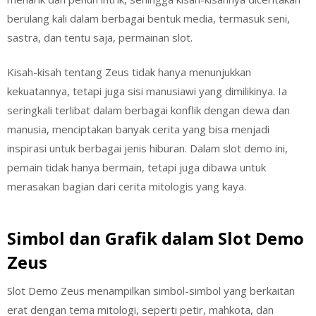
berulang kali dalam berbagai bentuk media, termasuk seni,
sastra, dan tentu saja, permainan slot.
Kisah-kisah tentang Zeus tidak hanya menunjukkan
kekuatannya, tetapi juga sisi manusiawi yang dimilikinya. Ia
seringkali terlibat dalam berbagai konflik dengan dewa dan
manusia, menciptakan banyak cerita yang bisa menjadi
inspirasi untuk berbagai jenis hiburan. Dalam slot demo ini,
pemain tidak hanya bermain, tetapi juga dibawa untuk
merasakan bagian dari cerita mitologis yang kaya.
Simbol dan Grafik dalam Slot Demo
Zeus
Slot Demo Zeus menampilkan simbol-simbol yang berkaitan
erat dengan tema mitologi, seperti petir, mahkota, dan