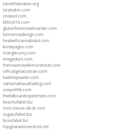
tamethekraken.org
lutzinator.com
ondasrl.com
blife2016.com
glutenfreesnowboarder.com
lizmorrowdesign.com
healwithcannabidiol.com
kioskpages.com
trianglecurry.com
imagedum.com
thetowerswellnessretreat.com
officialgelatostrain.com
kaethejeweler.com
sattamatkasattaking.com
onepetlife.com
thebillboardexperiment.com
beachufabet.biz
mon-tresse-de-lit.com
sugarufabet.biz
boxufabet.biz
topgearautoservices.net