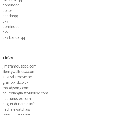
dominoqq
poker
bandarqq
pkv
dominoqq
pkv
pkv bandarqq
Links
jimsfamousbbq.com
libertywalk-usa.com
australiamovie.net
gizmobird.co.uk
mp3djsong.com
coursdanglaistoulouse.com
neptunuslex.com
auguri-di-natale.info
michelewatch.us
omega--watches.us