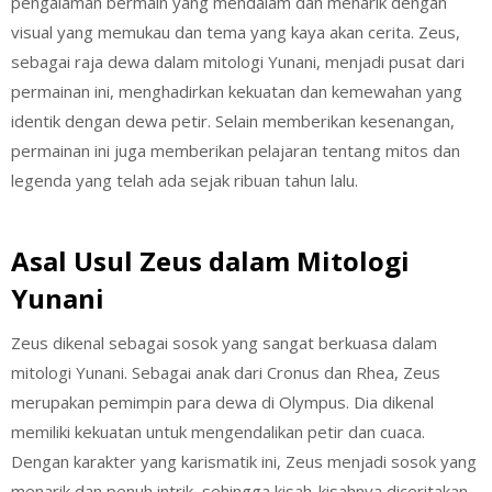
pengalaman bermain yang mendalam dan menarik dengan
visual yang memukau dan tema yang kaya akan cerita. Zeus,
sebagai raja dewa dalam mitologi Yunani, menjadi pusat dari
permainan ini, menghadirkan kekuatan dan kemewahan yang
identik dengan dewa petir. Selain memberikan kesenangan,
permainan ini juga memberikan pelajaran tentang mitos dan
legenda yang telah ada sejak ribuan tahun lalu.
Asal Usul Zeus dalam Mitologi
Yunani
Zeus dikenal sebagai sosok yang sangat berkuasa dalam
mitologi Yunani. Sebagai anak dari Cronus dan Rhea, Zeus
merupakan pemimpin para dewa di Olympus. Dia dikenal
memiliki kekuatan untuk mengendalikan petir dan cuaca.
Dengan karakter yang karismatik ini, Zeus menjadi sosok yang
menarik dan penuh intrik, sehingga kisah-kisahnya diceritakan