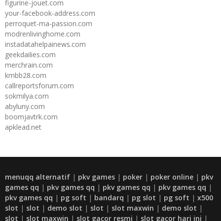
figurine-jouet.com
your-facebook-address.com
perroquet-ma-passion.com
modrenlivinghome.com
instadatahelpainews.com
geekdailies.com
merchrain.com
kmbb28.com
callreportsforum.com
sokmilya.com
abyluny.com
boomjavtrk.com
apklead.net
menuqq alternatif
|
pkv games
|
poker
|
poker online
|
pkv
games qq
|
pkv games qq
|
pkv games qq
|
pkv games qq
|
pkv games qq
|
pg soft
|
bandarq
|
pg slot
|
pg soft
|
x500
slot
|
slot
|
demo slot
|
slot
|
slot maxwin
|
demo slot
|
slot
|
slot maxwin
|
slot gacor resmi
|
slot gacor hari ini
|