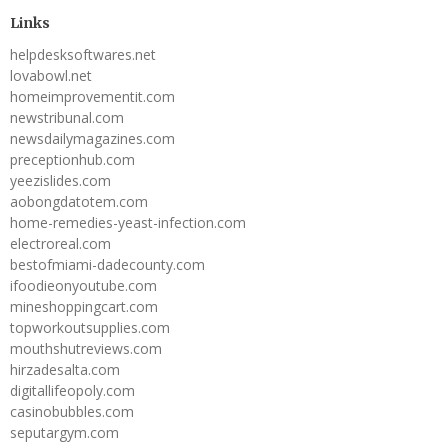
Links
helpdesksoftwares.net
lovabowl.net
homeimprovementit.com
newstribunal.com
newsdailymagazines.com
preceptionhub.com
yeezislides.com
aobongdatotem.com
home-remedies-yeast-infection.com
electroreal.com
bestofmiami-dadecounty.com
ifoodieonyoutube.com
mineshoppingcart.com
topworkoutsupplies.com
mouthshutreviews.com
hirzadesalta.com
digitallifeopoly.com
casinobubbles.com
seputargym.com