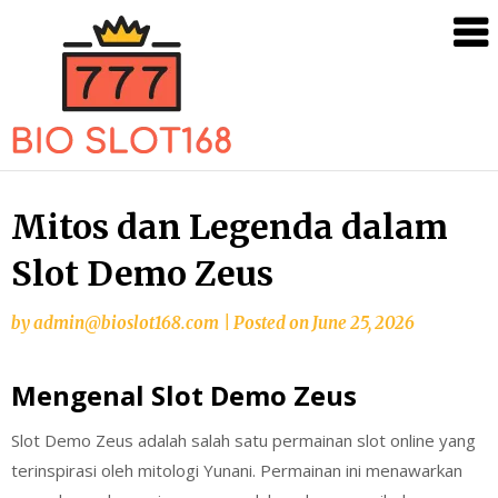
Skip
Situs
to
Judi
content
Online
Terbaik
dengan
Slot
Mitos dan Legenda dalam
Gacor
dan
Slot Demo Zeus
Fitur
Server
by
admin@bioslot168.com
|
Posted on
June 25, 2026
PKV
Games
Mengenal Slot Demo Zeus
Slot Demo Zeus adalah salah satu permainan slot online yang
terinspirasi oleh mitologi Yunani. Permainan ini menawarkan