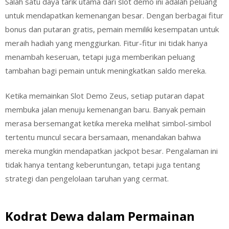
Salah satu daya tarik utama dari slot demo ini adalah peluang
untuk mendapatkan kemenangan besar. Dengan berbagai fitur
bonus dan putaran gratis, pemain memiliki kesempatan untuk
meraih hadiah yang menggiurkan. Fitur-fitur ini tidak hanya
menambah keseruan, tetapi juga memberikan peluang
tambahan bagi pemain untuk meningkatkan saldo mereka.
Ketika memainkan Slot Demo Zeus, setiap putaran dapat
membuka jalan menuju kemenangan baru. Banyak pemain
merasa bersemangat ketika mereka melihat simbol-simbol
tertentu muncul secara bersamaan, menandakan bahwa
mereka mungkin mendapatkan jackpot besar. Pengalaman ini
tidak hanya tentang keberuntungan, tetapi juga tentang
strategi dan pengelolaan taruhan yang cermat.
Kodrat Dewa dalam Permainan