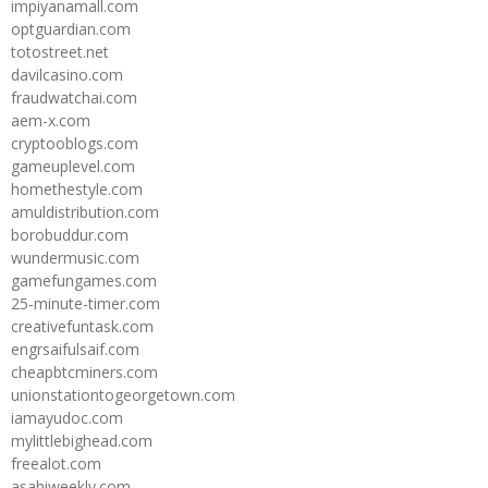
impiyanamall.com
optguardian.com
totostreet.net
davilcasino.com
fraudwatchai.com
aem-x.com
cryptooblogs.com
gameuplevel.com
homethestyle.com
amuldistribution.com
borobuddur.com
wundermusic.com
gamefungames.com
25-minute-timer.com
creativefuntask.com
engrsaifulsaif.com
cheapbtcminers.com
unionstationtogeorgetown.com
iamayudoc.com
mylittlebighead.com
freealot.com
asahiweekly.com