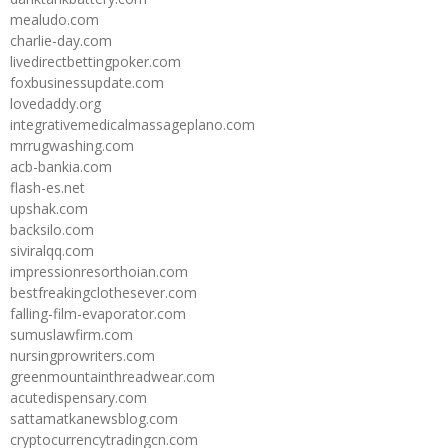
mealudo.com
charlie-day.com
livedirectbettingpoker.com
foxbusinessupdate.com
lovedaddy.org
integrativemedicalmassageplano.com
mrrugwashing.com
acb-bankia.com
flash-es.net
upshak.com
backsilo.com
siviralqq.com
impressionresorthoian.com
bestfreakingclothesever.com
falling-film-evaporator.com
sumuslawfirm.com
nursingprowriters.com
greenmountainthreadwear.com
acutedispensary.com
sattamatkanewsblog.com
cryptocurrencytradingcn.com