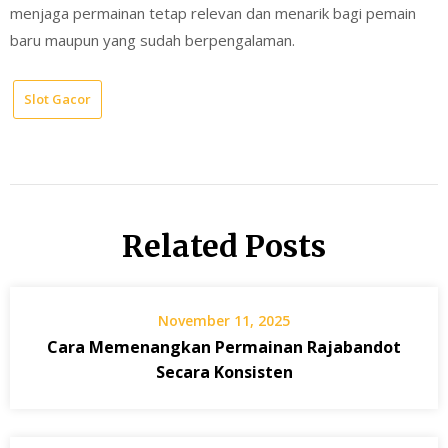
menjaga permainan tetap relevan dan menarik bagi pemain
baru maupun yang sudah berpengalaman.
Slot Gacor
Related Posts
November 11, 2025
Cara Memenangkan Permainan Rajabandot
Secara Konsisten