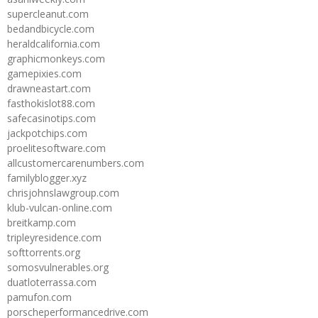
supercleanut.com
bedandbicycle.com
heraldcalifornia.com
graphicmonkeys.com
gamepixies.com
drawneastart.com
fasthokislot88.com
safecasinotips.com
jackpotchips.com
proelitesoftware.com
allcustomercarenumbers.com
familyblogger.xyz
chrisjohnslawgroup.com
klub-vulcan-online.com
breitkamp.com
tripleyresidence.com
softtorrents.org
somosvulnerables.org
duatloterrassa.com
pamufon.com
porscheperformancedrive.com