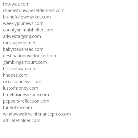
totowaz.com
charlestonwipesettlement.com
brandfollowmarket.com
weeklyjobnews.com
countyanimalshelter.com
adwebtagging.com
ranksuperior.net
babystepahead.com
destinationoverlooked.com
gamblingamount.com
hillclimbwax.com
hnopse.com
occasionnews.com
lustofmoney.com
timebusinesszone.com
peppers-reflection.com
tuneoflife.com
windowwellmaintenancepros.com
affiliateholder.com