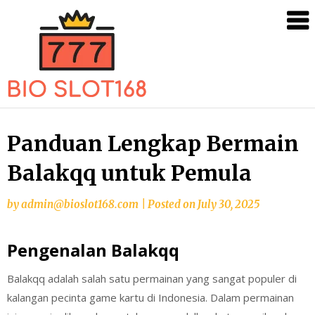
Skip
Situs
to
Judi
content
Online
Terbaik
dengan
Slot
Panduan Lengkap Bermain
Gacor
dan
Balakqq untuk Pemula
Fitur
Server
by
admin@bioslot168.com
|
Posted on
July 30, 2025
PKV
Games
Pengenalan Balakqq
Balakqq adalah salah satu permainan yang sangat populer di
kalangan pecinta game kartu di Indonesia. Dalam permainan