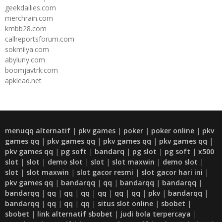
geekdailies.com
merchrain.com
kmbb28.com
callreportsforum.com
sokmilya.com
abyluny.com
boomjavtrk.com
apklead.net
menuqq alternatif
|
pkv games
|
poker
|
poker online
|
pkv
games qq
|
pkv games qq
|
pkv games qq
|
pkv games qq
|
pkv games qq
|
pg soft
|
bandarq
|
pg slot
|
pg soft
|
x500
slot
|
slot
|
demo slot
|
slot
|
slot maxwin
|
demo slot
|
slot
|
slot maxwin
|
slot gacor resmi
|
slot gacor hari ini
|
pkv games qq
|
bandarqq
|
qq
|
bandarqq
|
bandarqq
|
bandarqq
|
qq
|
qq
|
qq
|
qq
|
qq
|
qq
|
pkv
|
bandarqq
|
bandarqq
|
qq
|
qq
|
qq
|
situs slot online
|
sbobet
|
sbobet
|
link alternatif sbobet
|
judi bola terpercaya
|