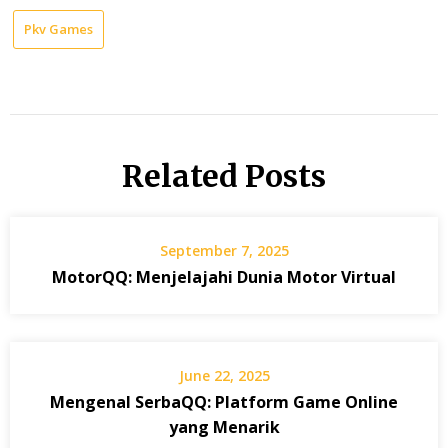
Pkv Games
Related Posts
September 7, 2025
MotorQQ: Menjelajahi Dunia Motor Virtual
June 22, 2025
Mengenal SerbaQQ: Platform Game Online
yang Menarik