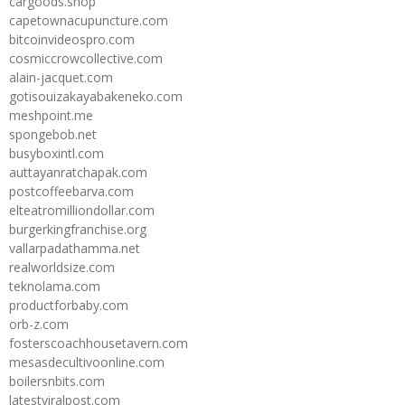
cargoods.shop
capetownacupuncture.com
bitcoinvideospro.com
cosmiccrowcollective.com
alain-jacquet.com
gotisouizakayabakeneko.com
meshpoint.me
spongebob.net
busyboxintl.com
auttayanratchapak.com
postcoffeebarva.com
elteatromilliondollar.com
burgerkingfranchise.org
vallarpadathamma.net
realworldsize.com
teknolama.com
productforbaby.com
orb-z.com
fosterscoachhousetavern.com
mesasdecultivoonline.com
boilersnbits.com
latestviralpost.com