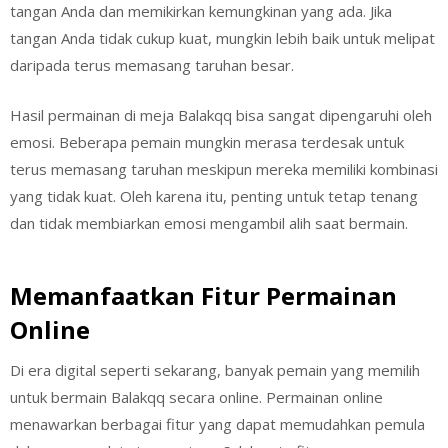
tangan Anda dan memikirkan kemungkinan yang ada. Jika
tangan Anda tidak cukup kuat, mungkin lebih baik untuk melipat
daripada terus memasang taruhan besar.
Hasil permainan di meja Balakqq bisa sangat dipengaruhi oleh
emosi. Beberapa pemain mungkin merasa terdesak untuk
terus memasang taruhan meskipun mereka memiliki kombinasi
yang tidak kuat. Oleh karena itu, penting untuk tetap tenang
dan tidak membiarkan emosi mengambil alih saat bermain.
Memanfaatkan Fitur Permainan
Online
Di era digital seperti sekarang, banyak pemain yang memilih
untuk bermain Balakqq secara online. Permainan online
menawarkan berbagai fitur yang dapat memudahkan pemula