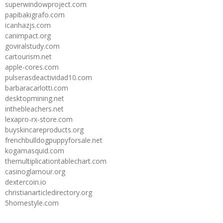
superwindowproject.com
papibakigrafo.com
icanhazjs.com
canimpact.org
goviralstudy.com
cartourism.net
apple-cores.com
pulserasdeactividad10.com
barbaracarlotti.com
desktopmining.net
inthebleachers.net
lexapro-rx-store.com
buyskincareproducts.org
frenchbulldogpuppyforsale.net
kogamasquid.com
themultiplicationtablechart.com
casinoglamour.org
dextercoin.io
christianarticledirectory.org
5homestyle.com