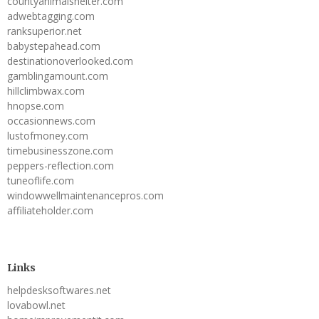
countyanimalshelter.com
adwebtagging.com
ranksuperior.net
babystepahead.com
destinationoverlooked.com
gamblingamount.com
hillclimbwax.com
hnopse.com
occasionnews.com
lustofmoney.com
timebusinesszone.com
peppers-reflection.com
tuneoflife.com
windowwellmaintenancepros.com
affiliateholder.com
Links
helpdesksoftwares.net
lovabowl.net