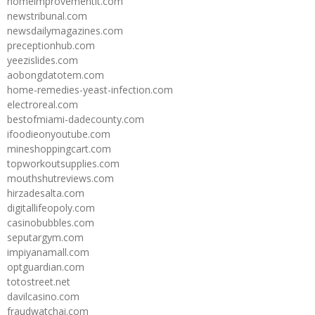
homeimprovementit.com
newstribunal.com
newsdailymagazines.com
preceptionhub.com
yeezislides.com
aobongdatotem.com
home-remedies-yeast-infection.com
electroreal.com
bestofmiami-dadecounty.com
ifoodieonyoutube.com
mineshoppingcart.com
topworkoutsupplies.com
mouthshutreviews.com
hirzadesalta.com
digitallifeopoly.com
casinobubbles.com
seputargym.com
impiyanamall.com
optguardian.com
totostreet.net
davilcasino.com
fraudwatchai.com