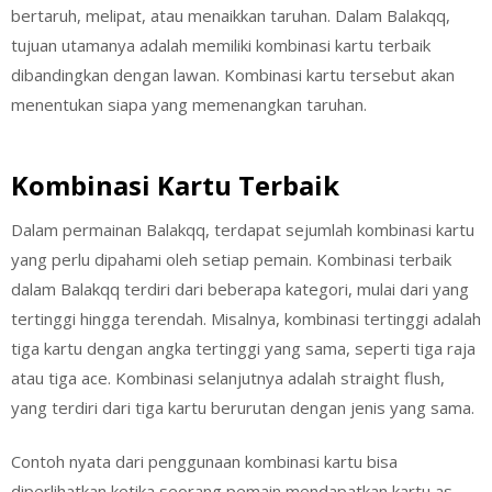
bertaruh, melipat, atau menaikkan taruhan. Dalam Balakqq,
tujuan utamanya adalah memiliki kombinasi kartu terbaik
dibandingkan dengan lawan. Kombinasi kartu tersebut akan
menentukan siapa yang memenangkan taruhan.
Kombinasi Kartu Terbaik
Dalam permainan Balakqq, terdapat sejumlah kombinasi kartu
yang perlu dipahami oleh setiap pemain. Kombinasi terbaik
dalam Balakqq terdiri dari beberapa kategori, mulai dari yang
tertinggi hingga terendah. Misalnya, kombinasi tertinggi adalah
tiga kartu dengan angka tertinggi yang sama, seperti tiga raja
atau tiga ace. Kombinasi selanjutnya adalah straight flush,
yang terdiri dari tiga kartu berurutan dengan jenis yang sama.
Contoh nyata dari penggunaan kombinasi kartu bisa
diperlihatkan ketika seorang pemain mendapatkan kartu as,