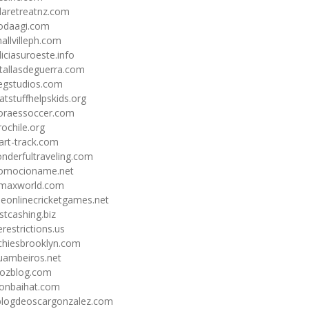
laretreatnz.com
daagi.com
allvilleph.com
liciasuroeste.info
tallasdeguerra.com
egstudios.com
atstuffhelpskids.org
raessoccer.com
rochile.org
art-track.com
nderfultraveling.com
omocioname.net
maxworld.com
eeonlinecricketgames.net
stcashing.biz
rerestrictions.us
chiesbrooklyn.com
ambeiros.net
fozblog.com
onbaihat.com
blogdeoscargonzalez.com