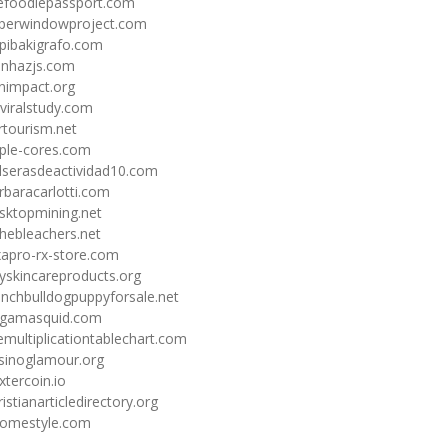
efoodiepassport.com
perwindowproject.com
pibakigrafo.com
anhazjs.com
nimpact.org
viralstudy.com
rtourism.net
ple-cores.com
lserasdeactividad10.com
rbaracarlotti.com
sktopmining.net
thebleachers.net
xapro-rx-store.com
yskincareproducts.org
enchbulldogpuppyforsale.net
gamasquid.com
emultiplicationtablechart.com
sinoglamour.org
xtercoin.io
ristianarticledirectory.org
omestyle.com