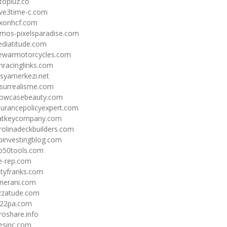
topluz.co
ve3time-c.com
xonhcf.com
mos-pixelsparadise.com
diatitude.com
ewarmotorcycles.com
mracinglinks.com
syamerkezi.net
-surrealisme.com
owcasebeauty.com
surancepolicyexpert.com
atkeycompany.com
rolinadeckbuilders.com
pinvestingblog.com
p50tools.com
e-rep.com
ltyfranks.com
nerani.com
zzatude.com
22pa.com
roshare.info
lesinc.com