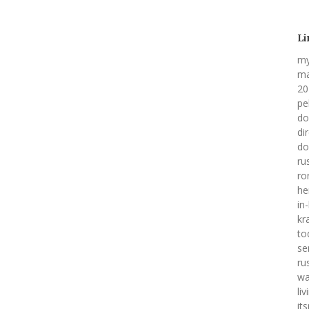
Li
my
ma
20
pe
do
di
do
ru
ro
he
in
kr
to
se
ru
wa
li
it