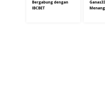
Bergabung dengan
Ganas33
IBCBET
Menang