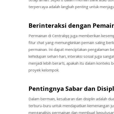
terpercaya adalah langkah penting untuk menjaga 
Berinteraksi dengan Pemain
Permainan di Centralqq juga memberikan kesempa
fitur chat yang memungkinkan pemain saling ber
permainan. Ini dapat menciptakan pengalaman b
kehidupan sehari-hari, interaksi sosial juga sa
menjadi lebih berarti, apakah itu dalam konteks 
proyek kelompok.
Pentingnya Sabar dan Disip
Dalam bermain, kesabaran dan disiplin adalah dua 
terburu-buru untuk mendapatkan kemenangan jus
menganalisis permainan dan membuat keputusan ya