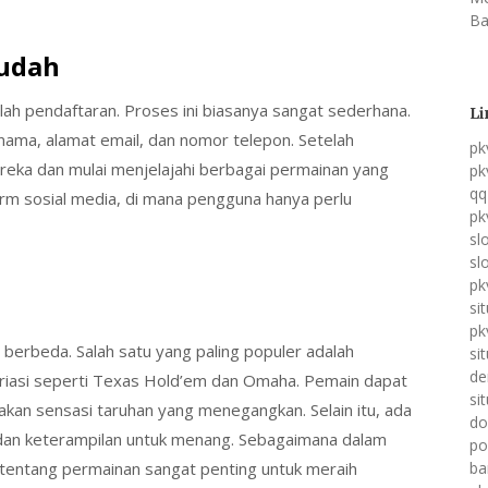
Ba
Mudah
ah pendaftaran. Proses ini biasanya sangat sederhana.
Li
nama, alamat email, dan nomor telepon. Setelah
pk
ka dan mulai menjelajahi berbagai permainan yang
pk
qq
form sosial media, di mana pengguna hanya perlu
pk
sl
sl
pk
si
pk
erbeda. Salah satu yang paling populer adalah
si
de
ariasi seperti Texas Hold’em dan Omaha. Pemain dapat
si
kan sensasi taruhan yang menegangkan. Selain itu, ada
do
dan keterampilan untuk menang. Sebagaimana dalam
po
tentang permainan sangat penting untuk meraih
ba