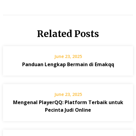
Related Posts
June 23, 2025
Panduan Lengkap Bermain di Emakqq
June 23, 2025
Mengenal PlayerQQ: Platform Terbaik untuk
Pecinta Judi Online