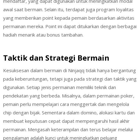
mendaftar, yang dapat digunakan untuk meningkatkan modal
awal saat bermain. Selain itu, terdapat juga program loyalitas
yang memberikan point kepada pemain berdasarkan aktivitas
permainan mereka. Point ini dapat ditukarkan dengan berbagai
hadiah menarik atau bonus tambahan.
Taktik dan Strategi Bermain
Kesuksesan dalam bermain di Ninjaqq tidak hanya bergantung
pada keberuntungan, tetapi juga pada strategi dan taktik yang
digunakan. Setiap jenis permainan memiliki teknik dan
pendekatan yang berbeda. Misalnya, dalam permainan poker,
pemain perlu mempelajari cara menggertak dan mengelola
chip dengan bijak. Sementara dalam domino, alokasi kartu dan
membuat keputusan cepat dapat mempengaruhi hasil akhir
permainan. Mengasah keterampilan dan terus belajar melalui
pengalaman adalah kunci untuk meningkatkan peluang