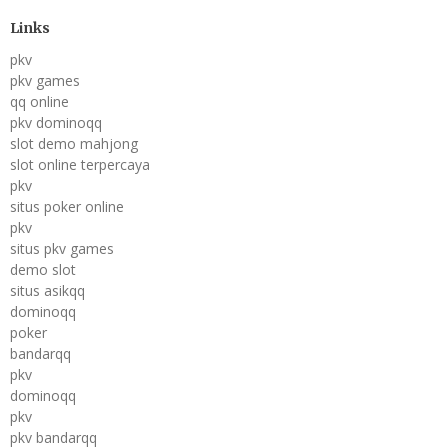
Links
pkv
pkv games
qq online
pkv dominoqq
slot demo mahjong
slot online terpercaya
pkv
situs poker online
pkv
situs pkv games
demo slot
situs asikqq
dominoqq
poker
bandarqq
pkv
dominoqq
pkv
pkv bandarqq