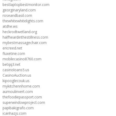
bestlaptopbestmonitor.com
georginaryland.com
roseandbasil.com
thewhitewhitelights.com
atdhe.ws
heckrodtwetland.org
halfheardinthestillness.com
mybestmassagechair.com
ericreed.net
fluxetine.com
mobilecasino8760.com
betqq3.net
casinoloans5.us
CasinoAuction.us
kipooglecouk.us
mykitchennhome.com
aumoulinvert.com
thefoodiepassport.com
superwindowproject.com
papibakigrafo.com
icanhazjs.com