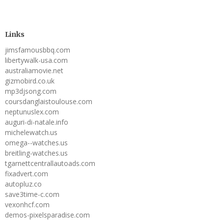
Links
jimsfamousbbq.com
libertywalk-usa.com
australiamovie.net
gizmobird.co.uk
mp3djsong.com
coursdanglaistoulouse.com
neptunuslex.com
auguri-di-natale.info
michelewatch.us
omega--watches.us
breitling-watches.us
tgarnettcentrallautoads.com
fixadvert.com
autopluz.co
save3time-c.com
vexonhcf.com
demos-pixelsparadise.com