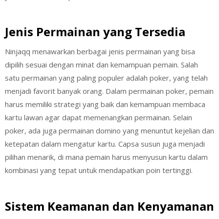
Jenis Permainan yang Tersedia
Ninjaqq menawarkan berbagai jenis permainan yang bisa
dipilih sesuai dengan minat dan kemampuan pemain. Salah
satu permainan yang paling populer adalah poker, yang telah
menjadi favorit banyak orang. Dalam permainan poker, pemain
harus memiliki strategi yang baik dan kemampuan membaca
kartu lawan agar dapat memenangkan permainan. Selain
poker, ada juga permainan domino yang menuntut kejelian dan
ketepatan dalam mengatur kartu. Capsa susun juga menjadi
pilihan menarik, di mana pemain harus menyusun kartu dalam
kombinasi yang tepat untuk mendapatkan poin tertinggi.
Sistem Keamanan dan Kenyamanan