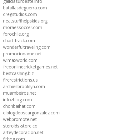
galiciasuroeste.info
batallasdeguerra.com
dregstudios.com
neatstuffhelpskids.org
moraessoccer.com
forochile.org
chart-track.com
wonderfultraveling.com
promocioname.net
wimaxworld.com
freeonlinecricketgames.net
bestcashing.biz
firerestrictions.us
archiesbrooklyn.com
muambeiros.net
infozblog.com
chonbaihat.com
elblogdeoscargonzalez.com
webpromote.net
steroids-store.co
arteydecoracion.net
fithog.com