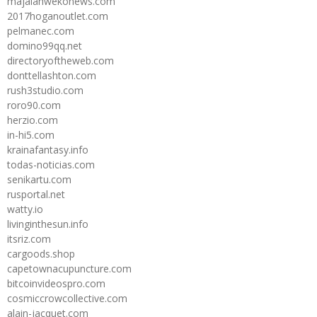
majalahwekonews.com
2017hoganoutlet.com
pelmanec.com
domino99qq.net
directoryoftheweb.com
donttellashton.com
rush3studio.com
roro90.com
herzio.com
in-hi5.com
krainafantasy.info
todas-noticias.com
senikartu.com
rusportal.net
watty.io
livinginthesun.info
itsriz.com
cargoods.shop
capetownacupuncture.com
bitcoinvideospro.com
cosmiccrowcollective.com
alain-jacquet.com