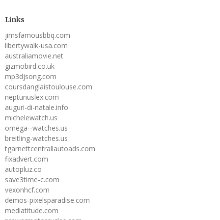
Links
jimsfamousbbq.com
libertywalk-usa.com
australiamovie.net
gizmobird.co.uk
mp3djsong.com
coursdanglaistoulouse.com
neptunuslex.com
auguri-di-natale.info
michelewatch.us
omega--watches.us
breitling-watches.us
tgarnettcentrallautoads.com
fixadvert.com
autopluz.co
save3time-c.com
vexonhcf.com
demos-pixelsparadise.com
mediatitude.com