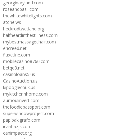
georginaryland.com
roseandbasil.com
thewhitewhitelights.com
atdhe.ws
heckrodtwetland.org
halfheardinthestillness.com
mybestmassagechair.com
ericreed.net
fluxetine.com
mobilecasino8760.com
betqq3.net
casinoloans5.us
CasinoAuction.us
kipooglecouk.us
mykitchennhome.com
aumoulinvert.com
thefoodiepassport.com
superwindowproject.com
papibakigrafo.com
icanhazjs.com
canimpact.org