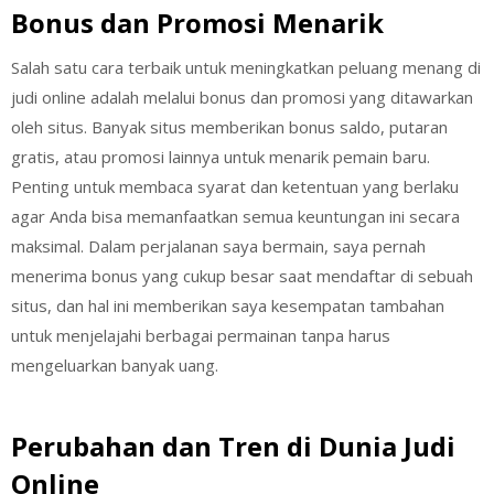
Bonus dan Promosi Menarik
Salah satu cara terbaik untuk meningkatkan peluang menang di
judi online adalah melalui bonus dan promosi yang ditawarkan
oleh situs. Banyak situs memberikan bonus saldo, putaran
gratis, atau promosi lainnya untuk menarik pemain baru.
Penting untuk membaca syarat dan ketentuan yang berlaku
agar Anda bisa memanfaatkan semua keuntungan ini secara
maksimal. Dalam perjalanan saya bermain, saya pernah
menerima bonus yang cukup besar saat mendaftar di sebuah
situs, dan hal ini memberikan saya kesempatan tambahan
untuk menjelajahi berbagai permainan tanpa harus
mengeluarkan banyak uang.
Perubahan dan Tren di Dunia Judi
Online