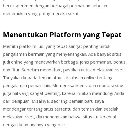
bereksperimen dengan berbagai permainan sebelum
menemukan yang paling mereka sukai.
Menentukan Platform yang Tepat
Memilih platform judi yang tepat sangat penting untuk
pengalaman bermain yang menyenangkan. Ada banyak situs
judi online yang menawarkan berbagai jenis permainan, bonus,
dan fitur. Sebelum mendaftar, pastikan untuk melakukan riset.
Tanyakan kepada teman atau cari ulasan online tentang
pengalaman pemain lain. Memeriksa lisensi dan reputasi situs
juga hal yang sangat penting, karena ini akan melindungi Anda
dari penipuan. Misalnya, seorang pemain baru saya
mendengar tentang situs tertentu dari teman dan setelah
melakukan riset, dia menemukan bahwa situs itu terkenal
dengan keamanannya yang baik.