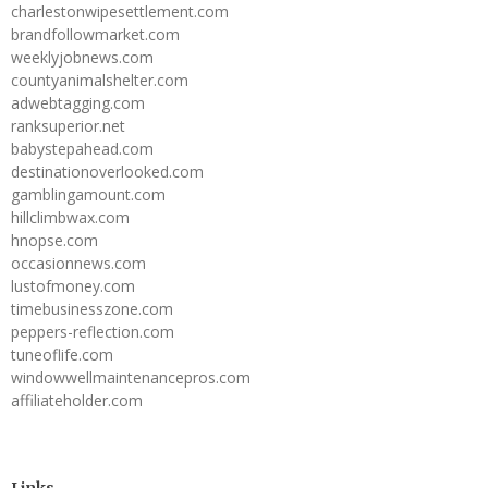
charlestonwipesettlement.com
brandfollowmarket.com
weeklyjobnews.com
countyanimalshelter.com
adwebtagging.com
ranksuperior.net
babystepahead.com
destinationoverlooked.com
gamblingamount.com
hillclimbwax.com
hnopse.com
occasionnews.com
lustofmoney.com
timebusinesszone.com
peppers-reflection.com
tuneoflife.com
windowwellmaintenancepros.com
affiliateholder.com