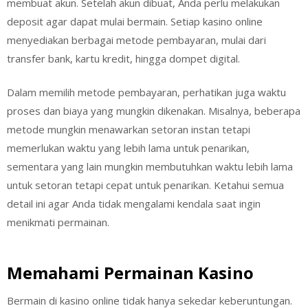
membuat akun. Setelah akun dibuat, Anda perlu melakukan
deposit agar dapat mulai bermain. Setiap kasino online
menyediakan berbagai metode pembayaran, mulai dari
transfer bank, kartu kredit, hingga dompet digital.
Dalam memilih metode pembayaran, perhatikan juga waktu
proses dan biaya yang mungkin dikenakan. Misalnya, beberapa
metode mungkin menawarkan setoran instan tetapi
memerlukan waktu yang lebih lama untuk penarikan,
sementara yang lain mungkin membutuhkan waktu lebih lama
untuk setoran tetapi cepat untuk penarikan. Ketahui semua
detail ini agar Anda tidak mengalami kendala saat ingin
menikmati permainan.
Memahami Permainan Kasino
Bermain di kasino online tidak hanya sekedar keberuntungan.