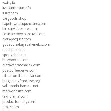
watty.io
livinginthesun.info
itsriz.com
cargoods.shop
capetownacupuncture.com
bitcoinvideospro.com
cosmiccrowcollective.com
alain-jacquet.com
gotisouizakayabakeneko.com
meshpoint.me
spongebob.net
busyboxintl.com
auttayanratchapak.com
postcoffeebarva.com
elteatromilliondollar.com
burgerkingfranchise.org
vallarpadathamma.net
realworldsize.com
teknolama.com
productforbaby.com
orb-z.com