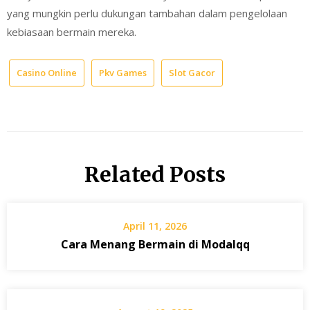
yang mungkin perlu dukungan tambahan dalam pengelolaan
kebiasaan bermain mereka.
Casino Online
Pkv Games
Slot Gacor
Related Posts
April 11, 2026
Cara Menang Bermain di Modalqq