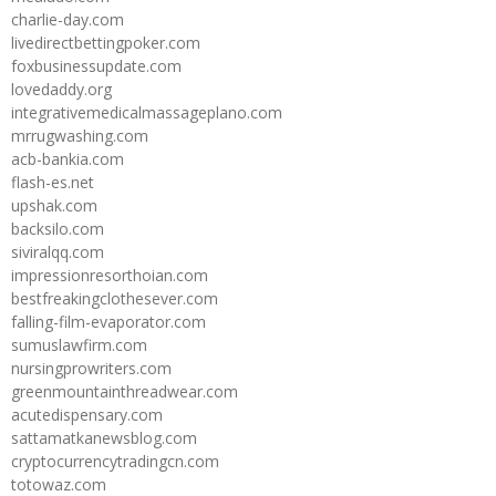
charlie-day.com
livedirectbettingpoker.com
foxbusinessupdate.com
lovedaddy.org
integrativemedicalmassageplano.com
mrrugwashing.com
acb-bankia.com
flash-es.net
upshak.com
backsilo.com
siviralqq.com
impressionresorthoian.com
bestfreakingclothesever.com
falling-film-evaporator.com
sumuslawfirm.com
nursingprowriters.com
greenmountainthreadwear.com
acutedispensary.com
sattamatkanewsblog.com
cryptocurrencytradingcn.com
totowaz.com