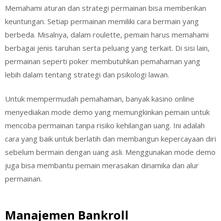
Memahami aturan dan strategi permainan bisa memberikan
keuntungan. Setiap permainan memiliki cara bermain yang
berbeda. Misalnya, dalam roulette, pemain harus memahami
berbagai jenis taruhan serta peluang yang terkait. Di sisi lain,
permainan seperti poker membutuhkan pemahaman yang
lebih dalam tentang strategi dan psikologi lawan.
Untuk mempermudah pemahaman, banyak kasino online
menyediakan mode demo yang memungkinkan pemain untuk
mencoba permainan tanpa risiko kehilangan uang. Ini adalah
cara yang baik untuk berlatih dan membangun kepercayaan diri
sebelum bermain dengan uang asli. Menggunakan mode demo
juga bisa membantu pemain merasakan dinamika dan alur
permainan.
Manajemen Bankroll