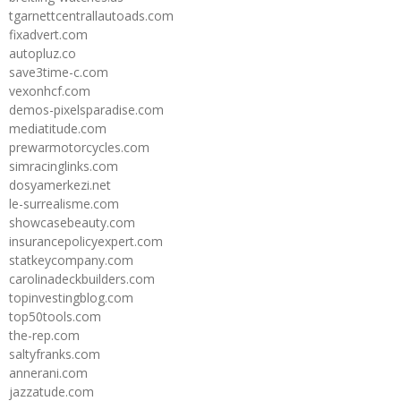
tgarnettcentrallautoads.com
fixadvert.com
autopluz.co
save3time-c.com
vexonhcf.com
demos-pixelsparadise.com
mediatitude.com
prewarmotorcycles.com
simracinglinks.com
dosyamerkezi.net
le-surrealisme.com
showcasebeauty.com
insurancepolicyexpert.com
statkeycompany.com
carolinadeckbuilders.com
topinvestingblog.com
top50tools.com
the-rep.com
saltyfranks.com
annerani.com
jazzatude.com