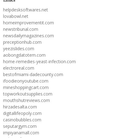
Links
helpdesksoftwares.net
lovabowl.net
homeimprovementit.com
newstribunal.com
newsdailymagazines.com
preceptionhub.com
yeezislides.com
aobongdatotem.com
home-remedies-yeast-infection.com
electroreal.com
bestofmiami-dadecounty.com
ifoodieonyoutube.com
mineshoppingcart.com
topworkoutsupplies.com
mouthshutreviews.com
hirzadesalta.com
digitallifeopoly.com
casinobubbles.com
seputargym.com
impiyanamall.com