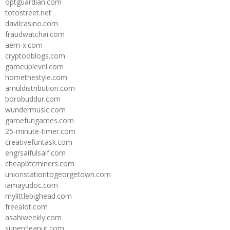
optguardian.com
totostreet.net
davilcasino.com
fraudwatchai.com
aem-x.com
cryptooblogs.com
gameuplevel.com
homethestyle.com
amuldistribution.com
borobuddur.com
wundermusic.com
gamefungames.com
25-minute-timer.com
creativefuntask.com
engrsaifulsaif.com
cheapbtcminers.com
unionstationtogeorgetown.com
iamayudoc.com
mylittlebighead.com
freealot.com
asahiweekly.com
supercleanut.com