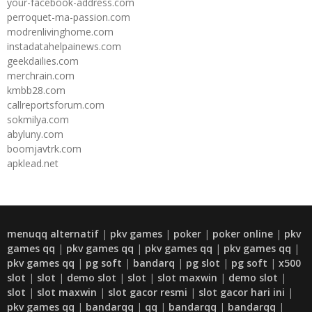
your-facebook-address.com
perroquet-ma-passion.com
modrenlivinghome.com
instadatahelpainews.com
geekdailies.com
merchrain.com
kmbb28.com
callreportsforum.com
sokmilya.com
abyluny.com
boomjavtrk.com
apklead.net
menuqq alternatif
|
pkv games
|
poker
|
poker online
|
pkv
games qq
|
pkv games qq
|
pkv games qq
|
pkv games qq
|
pkv games qq
|
pg soft
|
bandarq
|
pg slot
|
pg soft
|
x500
slot
|
slot
|
demo slot
|
slot
|
slot maxwin
|
demo slot
|
slot
|
slot maxwin
|
slot gacor resmi
|
slot gacor hari ini
|
pkv games qq
|
bandarqq
|
qq
|
bandarqq
|
bandarqq
|