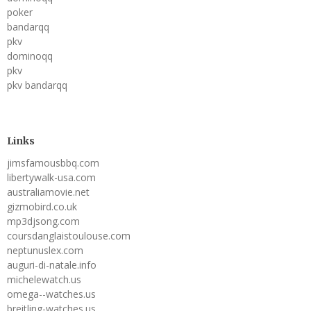
poker
bandarqq
pkv
dominoqq
pkv
pkv bandarqq
Links
jimsfamousbbq.com
libertywalk-usa.com
australiamovie.net
gizmobird.co.uk
mp3djsong.com
coursdanglaistoulouse.com
neptunuslex.com
auguri-di-natale.info
michelewatch.us
omega--watches.us
breitling-watches.us