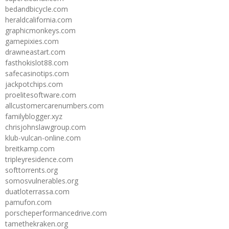
bedandbicycle.com
heraldcalifornia.com
graphicmonkeys.com
gamepixies.com
drawneastart.com
fasthokislot88.com
safecasinotips.com
jackpotchips.com
proelitesoftware.com
allcustomercarenumbers.com
familyblogger.xyz
chrisjohnslawgroup.com
klub-vulcan-online.com
breitkamp.com
tripleyresidence.com
softtorrents.org
somosvulnerables.org
duatloterrassa.com
pamufon.com
porscheperformancedrive.com
tamethekraken.org