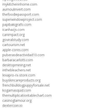
mykitchennhome.com
aumoulinvert.com
thefoodiepassport.com
superwindowproject.com
papibakigrafo.com
icanhazjs.com
canimpact.org
goviralstudy.com
cartourism.net
apple-cores.com
pulserasdeactividad10.com
barbaracarlotti.com
desktopmining.net
inthebleachers.net
lexapro-rx-store.com
buyskincareproducts.org
frenchbulldogpuppyforsale.net
kogamasquid.com
themultiplicationtablechart.com
casinoglamour.org
dextercoin.io