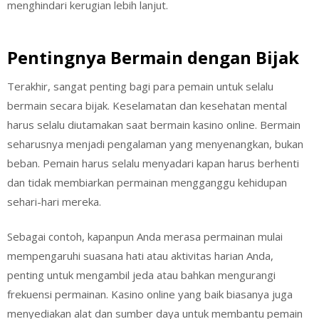
menghindari kerugian lebih lanjut.
Pentingnya Bermain dengan Bijak
Terakhir, sangat penting bagi para pemain untuk selalu
bermain secara bijak. Keselamatan dan kesehatan mental
harus selalu diutamakan saat bermain kasino online. Bermain
seharusnya menjadi pengalaman yang menyenangkan, bukan
beban. Pemain harus selalu menyadari kapan harus berhenti
dan tidak membiarkan permainan mengganggu kehidupan
sehari-hari mereka.
Sebagai contoh, kapanpun Anda merasa permainan mulai
mempengaruhi suasana hati atau aktivitas harian Anda,
penting untuk mengambil jeda atau bahkan mengurangi
frekuensi permainan. Kasino online yang baik biasanya juga
menyediakan alat dan sumber daya untuk membantu pemain