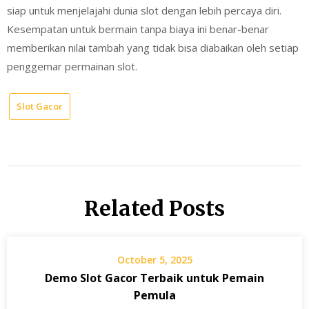
siap untuk menjelajahi dunia slot dengan lebih percaya diri.
Kesempatan untuk bermain tanpa biaya ini benar-benar
memberikan nilai tambah yang tidak bisa diabaikan oleh setiap
penggemar permainan slot.
Slot Gacor
Related Posts
October 5, 2025
Demo Slot Gacor Terbaik untuk Pemain
Pemula