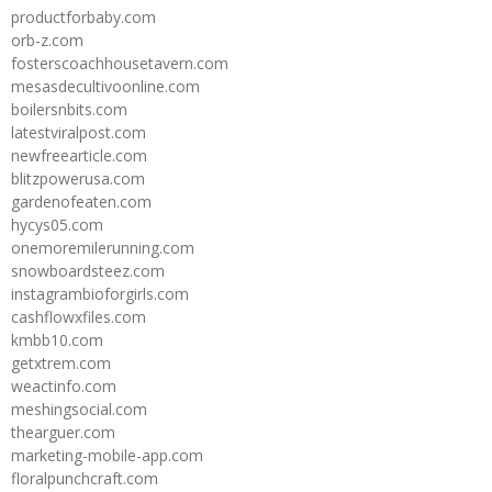
productforbaby.com
orb-z.com
fosterscoachhousetavern.com
mesasdecultivoonline.com
boilersnbits.com
latestviralpost.com
newfreearticle.com
blitzpowerusa.com
gardenofeaten.com
hycys05.com
onemoremilerunning.com
snowboardsteez.com
instagrambioforgirls.com
cashflowxfiles.com
kmbb10.com
getxtrem.com
weactinfo.com
meshingsocial.com
thearguer.com
marketing-mobile-app.com
floralpunchcraft.com