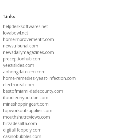
Links
helpdesksoftwares.net
lovabowl.net
homeimprovementit.com
newstribunal.com
newsdailymagazines.com
preceptionhub.com
yeezislides.com
aobongdatotem.com
home-remedies-yeast-infection.com
electroreal.com
bestofmiami-dadecounty.com
ifoodieonyoutube.com
mineshoppingcart.com
topworkoutsupplies.com
mouthshutreviews.com
hirzadesalta.com
digitallifeopoly.com
casinobubbles.com