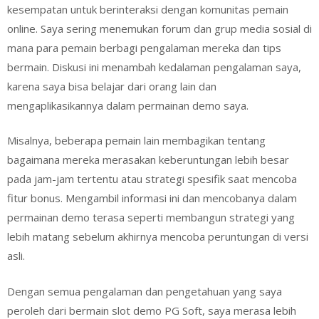
kesempatan untuk berinteraksi dengan komunitas pemain
online. Saya sering menemukan forum dan grup media sosial di
mana para pemain berbagi pengalaman mereka dan tips
bermain. Diskusi ini menambah kedalaman pengalaman saya,
karena saya bisa belajar dari orang lain dan
mengaplikasikannya dalam permainan demo saya.
Misalnya, beberapa pemain lain membagikan tentang
bagaimana mereka merasakan keberuntungan lebih besar
pada jam-jam tertentu atau strategi spesifik saat mencoba
fitur bonus. Mengambil informasi ini dan mencobanya dalam
permainan demo terasa seperti membangun strategi yang
lebih matang sebelum akhirnya mencoba peruntungan di versi
asli.
Dengan semua pengalaman dan pengetahuan yang saya
peroleh dari bermain slot demo PG Soft, saya merasa lebih