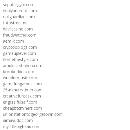
seputargym.com
impiyanamall.com
optguardian.com
totostreet.net
davilcasino.com
fraudwatchai.com
aem-x.com
cryptooblogs.com
gameuplevel.com
homethestyle.com
amuldistribution.com
borobuddur.com
wundermusic.com
gamefungames.com
25-minute-timer.com
creativefuntask.com
engrsaifulsaif.com
cheapbtcminers.com
unionstationtogeorgetown.com
iamayudoc.com
mylittlebighead.com