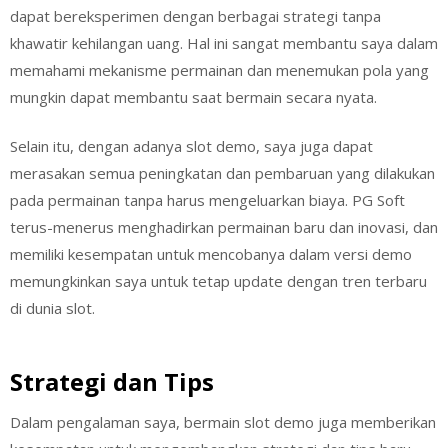
dapat bereksperimen dengan berbagai strategi tanpa
khawatir kehilangan uang. Hal ini sangat membantu saya dalam
memahami mekanisme permainan dan menemukan pola yang
mungkin dapat membantu saat bermain secara nyata.
Selain itu, dengan adanya slot demo, saya juga dapat
merasakan semua peningkatan dan pembaruan yang dilakukan
pada permainan tanpa harus mengeluarkan biaya. PG Soft
terus-menerus menghadirkan permainan baru dan inovasi, dan
memiliki kesempatan untuk mencobanya dalam versi demo
memungkinkan saya untuk tetap update dengan tren terbaru
di dunia slot.
Strategi dan Tips
Dalam pengalaman saya, bermain slot demo juga memberikan