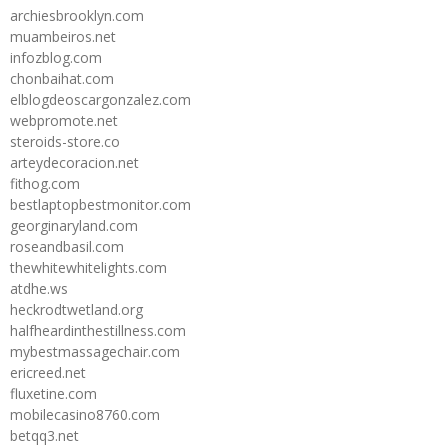
archiesbrooklyn.com
muambeiros.net
infozblog.com
chonbaihat.com
elblogdeoscargonzalez.com
webpromote.net
steroids-store.co
arteydecoracion.net
fithog.com
bestlaptopbestmonitor.com
georginaryland.com
roseandbasil.com
thewhitewhitelights.com
atdhe.ws
heckrodtwetland.org
halfheardinthestillness.com
mybestmassagechair.com
ericreed.net
fluxetine.com
mobilecasino8760.com
betqq3.net