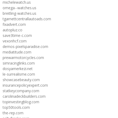
michelewatch.us
omega--watches.us
breitling-watches.us
tgarnettcentrallautoads.com
fixadvert.com
autopluz.co
save3time-c.com
vexonhcf.com
demos-pixelsparadise.com
mediatitude.com
prewarmotorcycles.com
simracinglinks.com
dosyamerkezi.net
le-surrealisme.com
showcasebeauty.com
insurancepolicyexpert.com
statkeycompany.com
carolinadeckbuilders.com
topinvestingblog.com
top50tools.com
the-rep.com