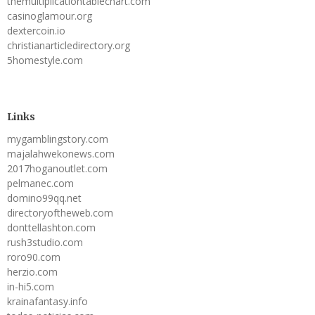
themultiplicationtablechart.com
casinoglamour.org
dextercoin.io
christianarticledirectory.org
5homestyle.com
Links
mygamblingstory.com
majalahwekonews.com
2017hoganoutlet.com
pelmanec.com
domino99qq.net
directoryoftheweb.com
donttellashton.com
rush3studio.com
roro90.com
herzio.com
in-hi5.com
krainafantasy.info