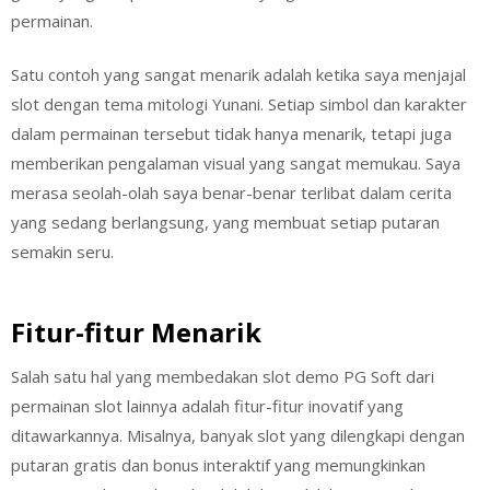
permainan.
Satu contoh yang sangat menarik adalah ketika saya menjajal
slot dengan tema mitologi Yunani. Setiap simbol dan karakter
dalam permainan tersebut tidak hanya menarik, tetapi juga
memberikan pengalaman visual yang sangat memukau. Saya
merasa seolah-olah saya benar-benar terlibat dalam cerita
yang sedang berlangsung, yang membuat setiap putaran
semakin seru.
Fitur-fitur Menarik
Salah satu hal yang membedakan slot demo PG Soft dari
permainan slot lainnya adalah fitur-fitur inovatif yang
ditawarkannya. Misalnya, banyak slot yang dilengkapi dengan
putaran gratis dan bonus interaktif yang memungkinkan