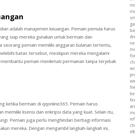
mi
mo
uangan
sm
ga
judian adalah manajemen keuangan. Pemain pemula harus
ba
ang siap mereka gunakan untuk bermain dan
dr
ne
a seorang pemain memiliki anggaran bulanan tertentu,
mo
elebihi batas tersebut, meskipun mereka mengalami
fo
t membantu pemain menikmati permainan tanpa terjebak
ch
wo
pr
wi
fr
be
fi
g ketika bermain di qqonline365. Pemain harus
ar
miliki lisensi dan enkripsi data yang kuat. Selain itu,
mu
in
ndungi. Pemain juga perlu menghindari berbagi informasi
ch
akun mereka. Dengan mengambil langkah-langkah ini,
el