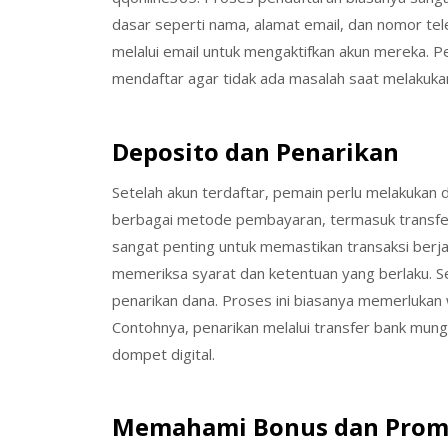
dasar seperti nama, alamat email, dan nomor tel
melalui email untuk mengaktifkan akun mereka. P
mendaftar agar tidak ada masalah saat melakukan
Deposito dan Penarikan
Setelah akun terdaftar, pemain perlu melakukan
berbagai metode pembayaran, termasuk transfer
sangat penting untuk memastikan transaksi berja
memeriksa syarat dan ketentuan yang berlaku. S
penarikan dana. Proses ini biasanya memerlukan 
Contohnya, penarikan melalui transfer bank mu
dompet digital.
Memahami Bonus dan Prom