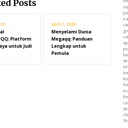
ted Posts
th
su
pa
ic
025
April 7, 2026
ca
go
al
Menyelami Dunia
ca
QQ: Platform
Megaqq: Panduan
ap
aya untuk Judi
Lengkap untuk
pu
Pemula
ba
de
in
le
bu
fr
ko
th
ca
de
ch
5h