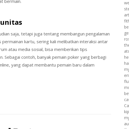
t bermain.
we
st
ar
unitas
fi
be
ge
judian saja, tetapi juga tentang membangun pengalaman
ro
permainan kartu, sering kali melibatkan interaksi antar
th
orum atau media sosial, bisa memberikan tips
at
. Sebagai contoh, banyak pemain poker yang berbagi
he
ha
online, yang dapat membantu pemain baru dalam
my
er
fl
mo
be
ca
Ca
ki
my
au