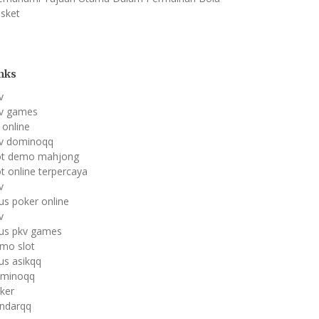
sket
nks
v
v games
 online
v dominoqq
ot demo mahjong
ot online terpercaya
v
tus poker online
v
tus pkv games
mo slot
tus asikqq
minoqq
ker
ndarqq