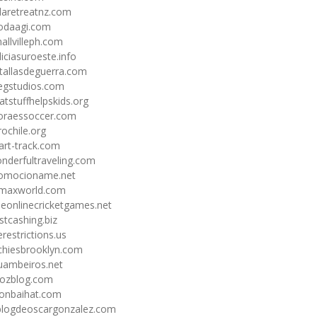
laretreatnz.com
daagi.com
allvilleph.com
liciasuroeste.info
tallasdeguerra.com
egstudios.com
atstuffhelpskids.org
raessoccer.com
rochile.org
art-track.com
nderfultraveling.com
omocioname.net
maxworld.com
eeonlinecricketgames.net
stcashing.biz
rerestrictions.us
chiesbrooklyn.com
ambeiros.net
fozblog.com
onbaihat.com
blogdeoscargonzalez.com