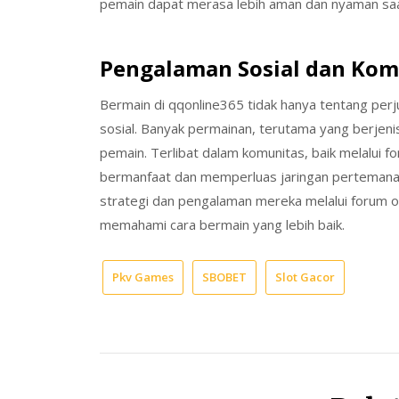
pemain dapat merasa lebih aman dan nyaman saa
Pengalaman Sosial dan Kom
Bermain di qqonline365 tidak hanya tentang per
sosial. Banyak permainan, terutama yang berjenis 
pemain. Terlibat dalam komunitas, baik melalui f
bermanfaat dan memperluas jaringan pertemanan
strategi dan pengalaman mereka melalui forum 
memahami cara bermain yang lebih baik.
Pkv Games
SBOBET
Slot Gacor