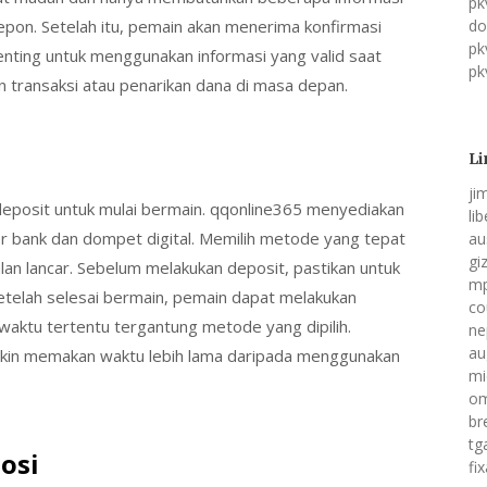
pk
epon. Setelah itu, pemain akan menerima konfirmasi
do
pk
enting untuk menggunakan informasi yang valid saat
pk
 transaksi atau penarikan dana di masa depan.
Li
ji
 deposit untuk mulai bermain. qqonline365 menyediakan
li
 bank dan dompet digital. Memilih metode yang tepat
au
gi
lan lancar. Sebelum melakukan deposit, pastikan untuk
mp
etelah selesai bermain, pemain dapat melakukan
co
waktu tertentu tergantung metode yang dipilih.
ne
au
ngkin memakan waktu lebih lama daripada menggunakan
mi
om
br
tg
osi
fi