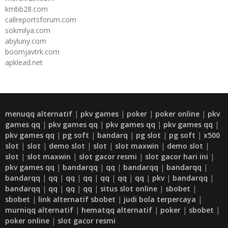
kmbb28.com
callreportsforum.com
sokmilya.com
abyluny.com
boomjavtrk.com
apklead.net
menuqq alternatif
|
pkv games
|
poker
|
poker online
|
pkv
games qq
|
pkv games qq
|
pkv games qq
|
pkv games qq
|
pkv games qq
|
pg soft
|
bandarq
|
pg slot
|
pg soft
|
x500
slot
|
slot
|
demo slot
|
slot
|
slot maxwin
|
demo slot
|
slot
|
slot maxwin
|
slot gacor resmi
|
slot gacor hari ini
|
pkv games qq
|
bandarqq
|
qq
|
bandarqq
|
bandarqq
|
bandarqq
|
qq
|
qq
|
qq
|
qq
|
qq
|
qq
|
pkv
|
bandarqq
|
bandarqq
|
qq
|
qq
|
qq
|
situs slot online
|
sbobet
|
sbobet
|
link alternatif sbobet
|
judi bola terpercaya
|
murniqq alternatif
|
hematqq alternatif
|
poker
|
sbobet
|
poker online
|
slot gacor resmi