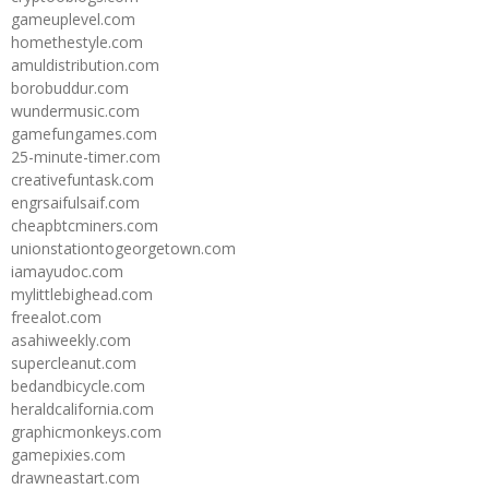
gameuplevel.com
homethestyle.com
amuldistribution.com
borobuddur.com
wundermusic.com
gamefungames.com
25-minute-timer.com
creativefuntask.com
engrsaifulsaif.com
cheapbtcminers.com
unionstationtogeorgetown.com
iamayudoc.com
mylittlebighead.com
freealot.com
asahiweekly.com
supercleanut.com
bedandbicycle.com
heraldcalifornia.com
graphicmonkeys.com
gamepixies.com
drawneastart.com