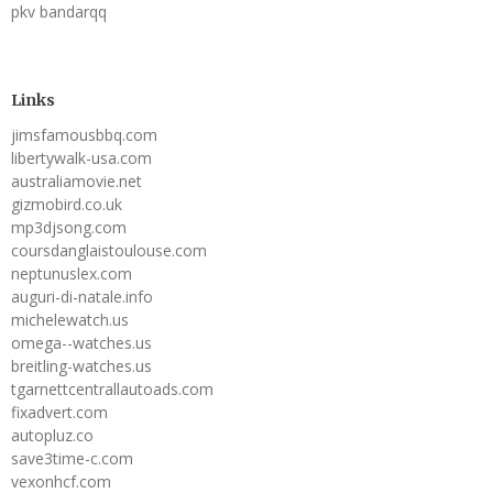
pkv bandarqq
Links
jimsfamousbbq.com
libertywalk-usa.com
australiamovie.net
gizmobird.co.uk
mp3djsong.com
coursdanglaistoulouse.com
neptunuslex.com
auguri-di-natale.info
michelewatch.us
omega--watches.us
breitling-watches.us
tgarnettcentrallautoads.com
fixadvert.com
autopluz.co
save3time-c.com
vexonhcf.com