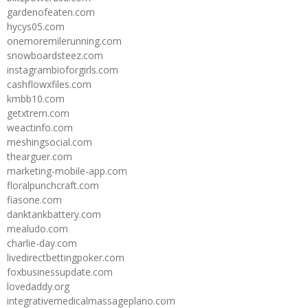
gardenofeaten.com
hycys05.com
onemoremilerunning.com
snowboardsteez.com
instagrambioforgirls.com
cashflowxfiles.com
kmbb10.com
getxtrem.com
weactinfo.com
meshingsocial.com
thearguer.com
marketing-mobile-app.com
floralpunchcraft.com
fiasone.com
danktankbattery.com
mealudo.com
charlie-day.com
livedirectbettingpoker.com
foxbusinessupdate.com
lovedaddy.org
integrativemedicalmassageplano.com