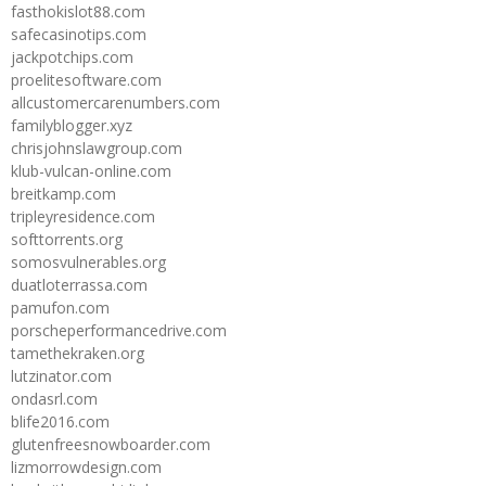
fasthokislot88.com
safecasinotips.com
jackpotchips.com
proelitesoftware.com
allcustomercarenumbers.com
familyblogger.xyz
chrisjohnslawgroup.com
klub-vulcan-online.com
breitkamp.com
tripleyresidence.com
softtorrents.org
somosvulnerables.org
duatloterrassa.com
pamufon.com
porscheperformancedrive.com
tamethekraken.org
lutzinator.com
ondasrl.com
blife2016.com
glutenfreesnowboarder.com
lizmorrowdesign.com