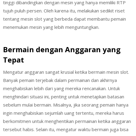
tinggi dibandingkan dengan mesin yang hanya memiliki RTP
tujuh puluh persen. Oleh karena itu, melakukan sedikit riset
tentang mesin slot yang berbeda dapat membantu pemain
menemukan mesin yang lebih menguntungkan.
Bermain dengan Anggaran yang
Tepat
Mengatur anggaran sangat krusial ketika bermain mesin slot.
Banyak pemain terjebak dalam permainan dan akhirnya
menghabiskan lebih dari yang mereka rencanakan. Untuk
menghindari situasi ini, penting untuk menetapkan batasan
sebelum mulai bermain. Misalnya, jika seorang pemain hanya
ingin menghabiskan sejumlah uang tertentu, mereka harus
berkomitmen untuk menghentikan permainan ketika anggaran
tersebut habis. Selain itu, mengatur waktu bermain juga bisa