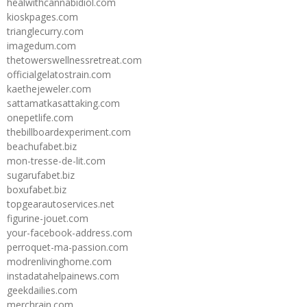
healwithcannabidiol.com
kioskpages.com
trianglecurry.com
imagedum.com
thetowerswellnessretreat.com
officialgelatostrain.com
kaethejeweler.com
sattamatkasattaking.com
onepetlife.com
thebillboardexperiment.com
beachufabet.biz
mon-tresse-de-lit.com
sugarufabet.biz
boxufabet.biz
topgearautoservices.net
figurine-jouet.com
your-facebook-address.com
perroquet-ma-passion.com
modrenlivinghome.com
instadatahelpainews.com
geekdailies.com
merchrain.com