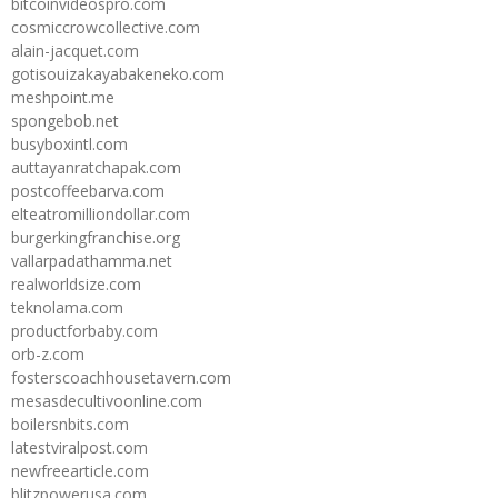
bitcoinvideospro.com
cosmiccrowcollective.com
alain-jacquet.com
gotisouizakayabakeneko.com
meshpoint.me
spongebob.net
busyboxintl.com
auttayanratchapak.com
postcoffeebarva.com
elteatromilliondollar.com
burgerkingfranchise.org
vallarpadathamma.net
realworldsize.com
teknolama.com
productforbaby.com
orb-z.com
fosterscoachhousetavern.com
mesasdecultivoonline.com
boilersnbits.com
latestviralpost.com
newfreearticle.com
blitzpowerusa.com