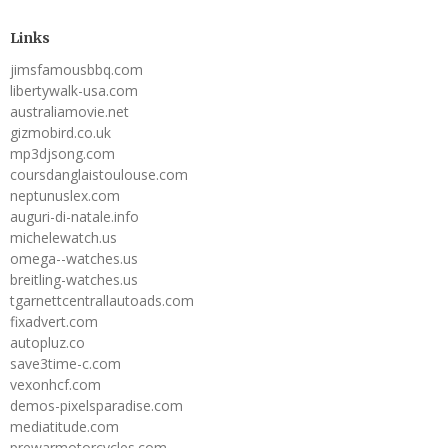
Links
jimsfamousbbq.com
libertywalk-usa.com
australiamovie.net
gizmobird.co.uk
mp3djsong.com
coursdanglaistoulouse.com
neptunuslex.com
auguri-di-natale.info
michelewatch.us
omega--watches.us
breitling-watches.us
tgarnettcentrallautoads.com
fixadvert.com
autopluz.co
save3time-c.com
vexonhcf.com
demos-pixelsparadise.com
mediatitude.com
prewarmotorcycles.com