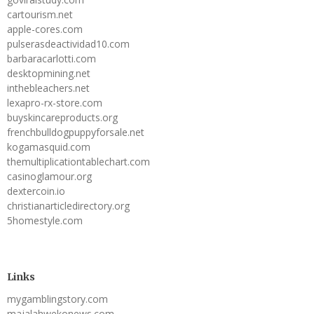
cartourism.net
apple-cores.com
pulserasdeactividad10.com
barbaracarlotti.com
desktopmining.net
inthebleachers.net
lexapro-rx-store.com
buyskincareproducts.org
frenchbulldogpuppyforsale.net
kogamasquid.com
themultiplicationtablechart.com
casinoglamour.org
dextercoin.io
christianarticledirectory.org
5homestyle.com
Links
mygamblingstory.com
majalahwekonews.com