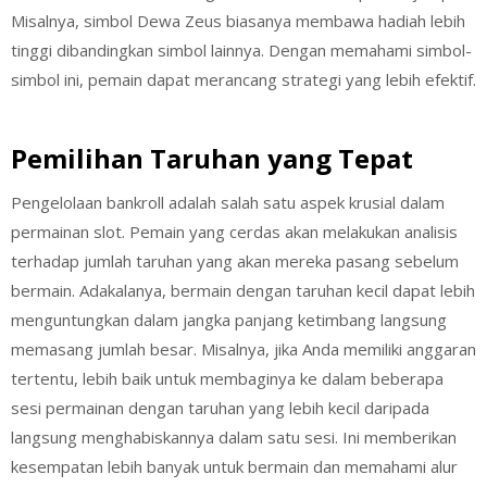
Misalnya, simbol Dewa Zeus biasanya membawa hadiah lebih
tinggi dibandingkan simbol lainnya. Dengan memahami simbol-
simbol ini, pemain dapat merancang strategi yang lebih efektif.
Pemilihan Taruhan yang Tepat
Pengelolaan bankroll adalah salah satu aspek krusial dalam
permainan slot. Pemain yang cerdas akan melakukan analisis
terhadap jumlah taruhan yang akan mereka pasang sebelum
bermain. Adakalanya, bermain dengan taruhan kecil dapat lebih
menguntungkan dalam jangka panjang ketimbang langsung
memasang jumlah besar. Misalnya, jika Anda memiliki anggaran
tertentu, lebih baik untuk membaginya ke dalam beberapa
sesi permainan dengan taruhan yang lebih kecil daripada
langsung menghabiskannya dalam satu sesi. Ini memberikan
kesempatan lebih banyak untuk bermain dan memahami alur