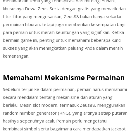
menawarkan tema yang terinspirasi dari mitologi Yunani,
khususnya Dewa Zeus. Serta dengan grafis yang menarik dan
fitur-fitur yang mengesankan, Zeus88 bukan hanya sekadar
permainan hiburan, tetapi juga memberikan kesempatan bagi
para pemain untuk meraih keuntungan yang signifikan. Ketika
bermain game ini, penting untuk memahami beberapa kunci
sukses yang akan meningkatkan peluang Anda dalam meraih
kemenangan.
Memahami Mekanisme Permainan
Sebelum terjun ke dalam permainan, pemain harus memahami
secara mendalam tentang mekanisme dan aturan yang
berlaku. Mesin slot modern, termasuk Zeus88, menggunakan
random number generator (RNG), yang artinya setiap putaran
hasilnya sepenuhnya acak. Pemain perlu mengetahui
kombinasi simbol serta bagaimana cara mendapatkan jackpot.