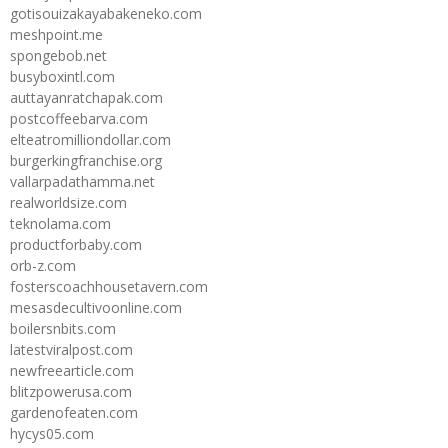
gotisouizakayabakeneko.com
meshpoint.me
spongebob.net
busyboxintl.com
auttayanratchapak.com
postcoffeebarva.com
elteatromilliondollar.com
burgerkingfranchise.org
vallarpadathamma.net
realworldsize.com
teknolama.com
productforbaby.com
orb-z.com
fosterscoachhousetavern.com
mesasdecultivoonline.com
boilersnbits.com
latestviralpost.com
newfreearticle.com
blitzpowerusa.com
gardenofeaten.com
hycys05.com