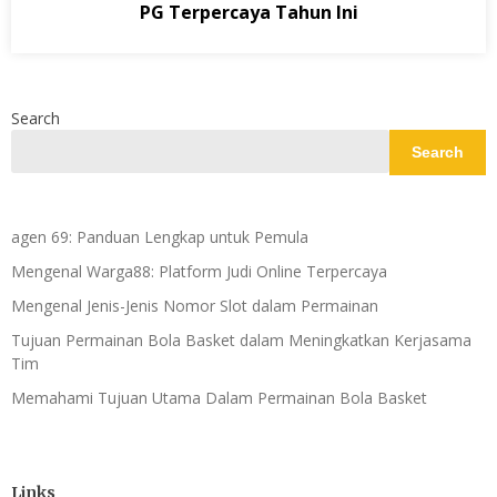
PG Terpercaya Tahun Ini
Search
Search
agen 69: Panduan Lengkap untuk Pemula
Mengenal Warga88: Platform Judi Online Terpercaya
Mengenal Jenis-Jenis Nomor Slot dalam Permainan
Tujuan Permainan Bola Basket dalam Meningkatkan Kerjasama
Tim
Memahami Tujuan Utama Dalam Permainan Bola Basket
Links