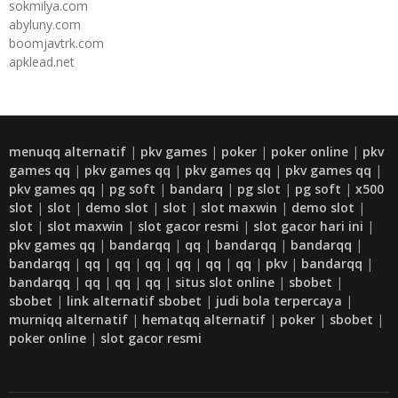
sokmilya.com
abyluny.com
boomjavtrk.com
apklead.net
menuqq alternatif
|
pkv games
|
poker
|
poker online
|
pkv
games qq
|
pkv games qq
|
pkv games qq
|
pkv games qq
|
pkv games qq
|
pg soft
|
bandarq
|
pg slot
|
pg soft
|
x500
slot
|
slot
|
demo slot
|
slot
|
slot maxwin
|
demo slot
|
slot
|
slot maxwin
|
slot gacor resmi
|
slot gacor hari ini
|
pkv games qq
|
bandarqq
|
qq
|
bandarqq
|
bandarqq
|
bandarqq
|
qq
|
qq
|
qq
|
qq
|
qq
|
qq
|
pkv
|
bandarqq
|
bandarqq
|
qq
|
qq
|
qq
|
situs slot online
|
sbobet
|
sbobet
|
link alternatif sbobet
|
judi bola terpercaya
|
murniqq alternatif
|
hematqq alternatif
|
poker
|
sbobet
|
poker online
|
slot gacor resmi