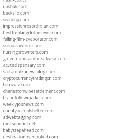
upshak.com
backsilo.com
siviralqq.com
impressionresorthoian.com
bestfreakingclothesever.com
falling-film-evaporator.com
sumuslawfirm.com
nursingprowriters.com
greenmountainthreadwear.com
acutedispensary.com
sattamatkanewsblog.com
cryptocurrencytradingcn.com
totowaz.com
charlestonwipesettlement.com
brandfollowmarket.com
weeklyjobnews.com
countyanimalshelter.com
adwebtagging.com
ranksuperior.net
babystepahead.com
destinationoverlooked.com