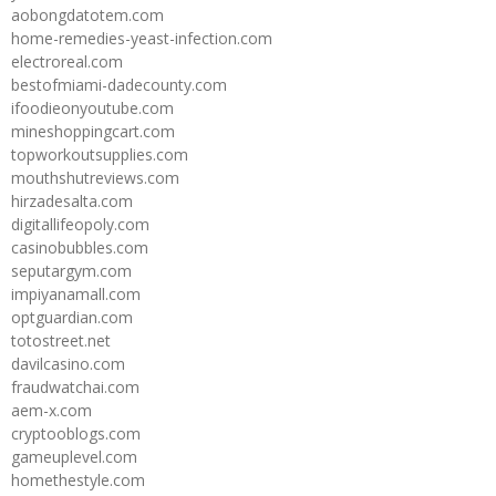
aobongdatotem.com
home-remedies-yeast-infection.com
electroreal.com
bestofmiami-dadecounty.com
ifoodieonyoutube.com
mineshoppingcart.com
topworkoutsupplies.com
mouthshutreviews.com
hirzadesalta.com
digitallifeopoly.com
casinobubbles.com
seputargym.com
impiyanamall.com
optguardian.com
totostreet.net
davilcasino.com
fraudwatchai.com
aem-x.com
cryptooblogs.com
gameuplevel.com
homethestyle.com