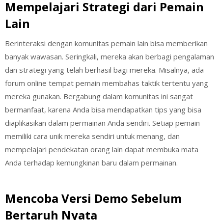
Mempelajari Strategi dari Pemain
Lain
Berinteraksi dengan komunitas pemain lain bisa memberikan
banyak wawasan. Seringkali, mereka akan berbagi pengalaman
dan strategi yang telah berhasil bagi mereka. Misalnya, ada
forum online tempat pemain membahas taktik tertentu yang
mereka gunakan. Bergabung dalam komunitas ini sangat
bermanfaat, karena Anda bisa mendapatkan tips yang bisa
diaplikasikan dalam permainan Anda sendiri. Setiap pemain
memiliki cara unik mereka sendiri untuk menang, dan
mempelajari pendekatan orang lain dapat membuka mata
Anda terhadap kemungkinan baru dalam permainan.
Mencoba Versi Demo Sebelum
Bertaruh Nyata