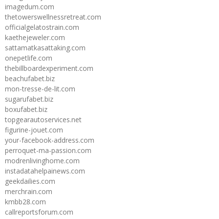
imagedum.com
thetowerswellnessretreat.com
officialgelatostrain.com
kaethejeweler.com
sattamatkasattaking.com
onepetlife.com
thebillboardexperiment.com
beachufabet.biz
mon-tresse-de-lit.com
sugarufabet.biz
boxufabet.biz
topgearautoservices.net
figurine-jouet.com
your-facebook-address.com
perroquet-ma-passion.com
modrenlivinghome.com
instadatahelpainews.com
geekdailies.com
merchrain.com
kmbb28.com
callreportsforum.com